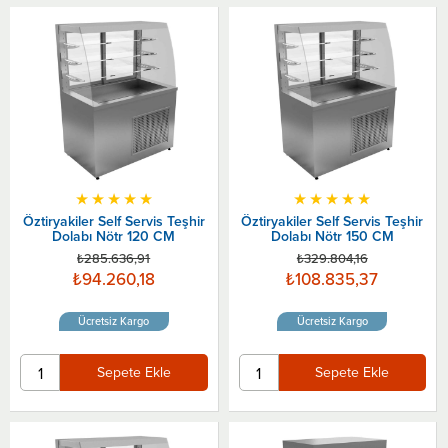
★
★
★
★
★
★
★
★
★
★
Öztiryakiler Self Servis Teşhir
Öztiryakiler Self Servis Teşhir
Dolabı Nötr 120 CM
Dolabı Nötr 150 CM
₺285.636,91
₺329.804,16
₺94.260,18
₺108.835,37
Ücretsiz Kargo
Ücretsiz Kargo
Sepete Ekle
Sepete Ekle