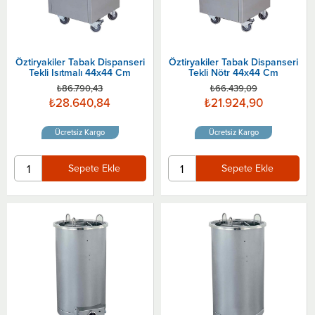
Öztiryakiler Tabak Dispanseri
Öztiryakiler Tabak Dispanseri
Tekli Isıtmalı 44x44 Cm
Tekli Nötr 44x44 Cm
₺86.790,43
₺66.439,09
₺28.640,84
₺21.924,90
Ücretsiz Kargo
Ücretsiz Kargo
Sepete Ekle
Sepete Ekle