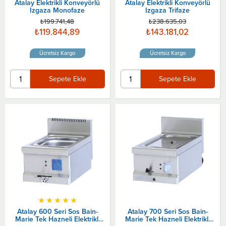
Atalay Elektrikli Konveyörlü
Atalay Elektrikli Konveyörlü
Izgaza Monofaze
Izgaza Trifaze
₺199.741,48
₺238.635,03
₺119.844,89
₺143.181,02
Ücretsiz Kargo
Ücretsiz Kargo
Sepete Ekle
Sepete Ekle
★
★
★
★
★
Atalay 600 Seri Sos Bain-
Atalay 700 Seri Sos Bain-
Marie Tek Hazneli Elektrikli
Marie Tek Hazneli Elektrikli