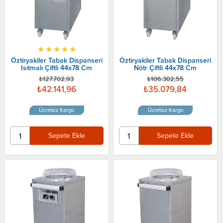
★
★
★
★
★
Öztiryakiler Tabak Dispanseri
Öztiryakiler Tabak Dispanseri
Isıtmalı Çiftli 44x78 Cm
Nötr Çiftli 44x78 Cm
₺127.702,93
₺106.302,55
₺42.141,96
₺35.079,84
Ücretsiz Kargo
Ücretsiz Kargo
Sepete Ekle
Sepete Ekle