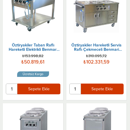
Öztiryakiler Taban Raflı
Öztiryakiler Hareketli Servis
Hareketli Elektrikli Benmari
Raflı Çekmeceli Benmari
90x70 Cm
130x70 Cm
₺153.998,82
₺310.095,72
₺50.819,61
₺102.331,59
Ücretsiz Kargo
Sepete Ekle
Sepete Ekle