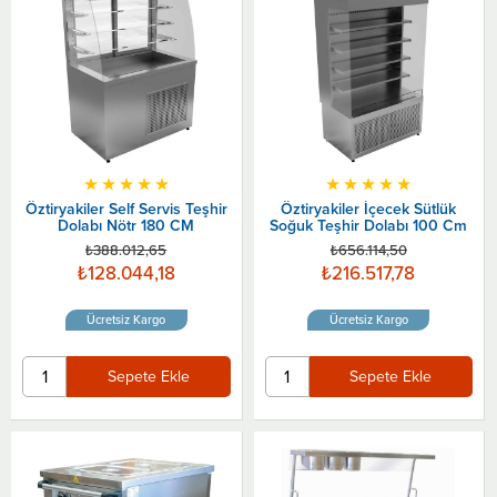
★
★
★
★
★
★
★
★
★
★
Öztiryakiler Self Servis Teşhir
Öztiryakiler İçecek Sütlük
Dolabı Nötr 180 CM
Soğuk Teşhir Dolabı 100 Cm
₺388.012,65
₺656.114,50
₺128.044,18
₺216.517,78
Ücretsiz Kargo
Ücretsiz Kargo
Sepete Ekle
Sepete Ekle