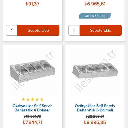
₺91,37
₺6.965,61
Ücretsiz Kargo
Sepete Ekle
Sepete Ekle
★
★
★
★
★
Öztiryakiler Self Servis
Öztiryakiler Self Servis
Baharatlık 4 Bölmeli
Baharatlık 5 Bölmeli
₺19.861,79
₺22.239,61
₺7.944,71
₺8.895,85