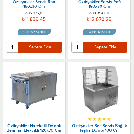
Öztiryakiler Servis Rafı
Öztiryakiler Servis Rafı
160x30 Cm
190x30 Cm
₺35.877,11
₺38.394,80
₺11.839,45
₺12.670,28
Ücretsiz Kargo
Ücretsiz Kargo
Sepete Ekle
Sepete Ekle
★
★
★
★
★
Öztiryakiler Hareketli Dolaplı
Öztiryakiler Self Servis Soğuk
Benmari Elektrikli 120x70 Cm
Teşhir Dolabı 100 Cm