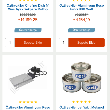
Öztiryakiler Chafing Dish 1/1
Öztiryakiler Aluminyum Reşo
Was Ayak Yekpare Roltop
Isıtıcı 800 Watt
Kapak Jel Yakıtlı
₺33.783,93
₺9.231,54
₺14.189,25
₺4.154,19
Ücretsiz Kargo
Ücretsiz Kargo
Sepete Ekle
Sepete Ekle
★
★
★
★
★
★
★
★
★
★
Öztiryakiler Aluminyum Reşo
Öztiryakiler Jel Yakıt Metanol