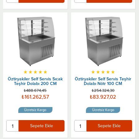
★
★
★
★
★
★
★
★
★
★
Öztiryakiler Self Servis Sıcak
Öztiryakiler Self Servis Teşhir
Teşhir Dolabı 200 CM
Dolabı Nötr 100 CM
₺488.674,45
₺254.324,30
₺161.262,57
₺83.927,02
Ücretsiz Kargo
Ücretsiz Kargo
Sepete Ekle
Sepete Ekle