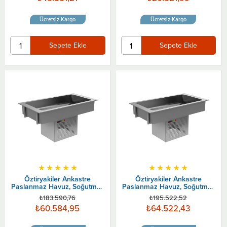
Ücretsiz Kargo
Ücretsiz Kargo
Sepete Ekle
Sepete Ekle
★
★
★
★
★
★
★
★
★
★
Öztiryakiler Ankastre
Öztiryakiler Ankastre
Paslanmaz Havuz, Soğutmalı
Paslanmaz Havuz, Soğutmalı
3 Gn
4 Gn
₺183.590,76
₺195.522,52
₺60.584,95
₺64.522,43