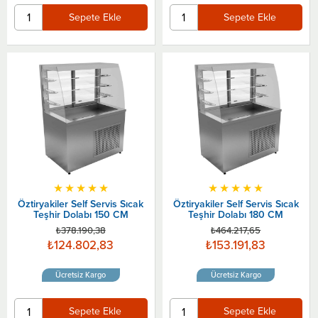
Sepete Ekle
Sepete Ekle
★
★
★
★
★
★
★
★
★
★
Öztiryakiler Self Servis Sıcak
Öztiryakiler Self Servis Sıcak
Teşhir Dolabı 150 CM
Teşhir Dolabı 180 CM
₺378.190,38
₺464.217,65
₺124.802,83
₺153.191,83
Ücretsiz Kargo
Ücretsiz Kargo
Sepete Ekle
Sepete Ekle