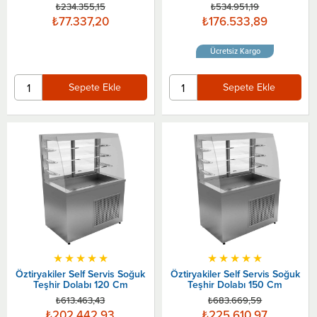
₺234.355,15
₺534.951,19
₺77.337,20
₺176.533,89
Ücretsiz Kargo
Sepete Ekle
Sepete Ekle
★
★
★
★
★
★
★
★
★
★
Öztiryakiler Self Servis Soğuk
Öztiryakiler Self Servis Soğuk
Teşhir Dolabı 120 Cm
Teşhir Dolabı 150 Cm
₺613.463,43
₺683.669,59
₺202.442,93
₺225.610,97