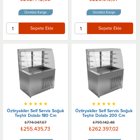
Ücretsiz Kargo
Ücretsiz Kargo
Sepete Ekle
Sepete Ekle
★
★
★
★
★
★
★
★
★
★
Öztiryakiler Self Servis Soğuk
Öztiryakiler Self Servis Soğuk
Teşhir Dolabı 180 Cm
Teşhir Dolabı 200 Cm
₺774.047,67
₺795.142,48
₺255.435,73
₺262.397,02