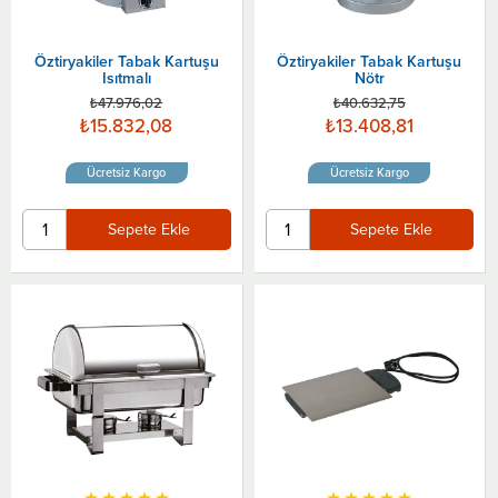
Öztiryakiler Tabak Kartuşu
Öztiryakiler Tabak Kartuşu
Isıtmalı
Nötr
₺47.976,02
₺40.632,75
₺15.832,08
₺13.408,81
Ücretsiz Kargo
Ücretsiz Kargo
Sepete Ekle
Sepete Ekle
★
★
★
★
★
★
★
★
★
★