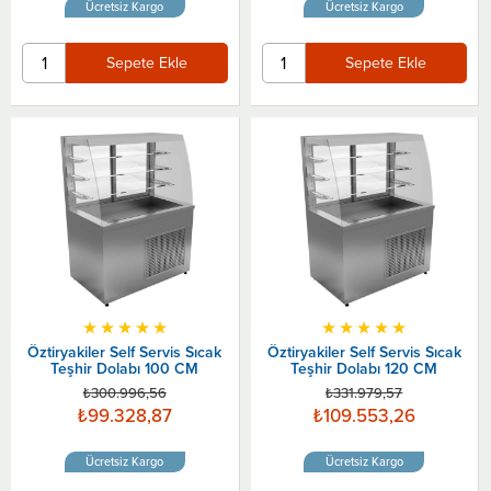
Ücretsiz Kargo
Ücretsiz Kargo
Sepete Ekle
Sepete Ekle
★
★
★
★
★
★
★
★
★
★
Öztiryakiler Self Servis Sıcak
Öztiryakiler Self Servis Sıcak
Teşhir Dolabı 100 CM
Teşhir Dolabı 120 CM
₺300.996,56
₺331.979,57
₺99.328,87
₺109.553,26
Ücretsiz Kargo
Ücretsiz Kargo