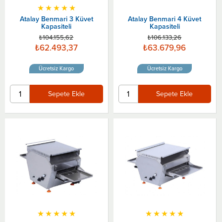
★
★
★
★
★
Atalay Benmari 3 Küvet
Atalay Benmari 4 Küvet
Kapasiteli
Kapasiteli
₺104.155,62
₺106.133,26
₺62.493,37
₺63.679,96
Ücretsiz Kargo
Ücretsiz Kargo
Sepete Ekle
Sepete Ekle
★
★
★
★
★
★
★
★
★
★