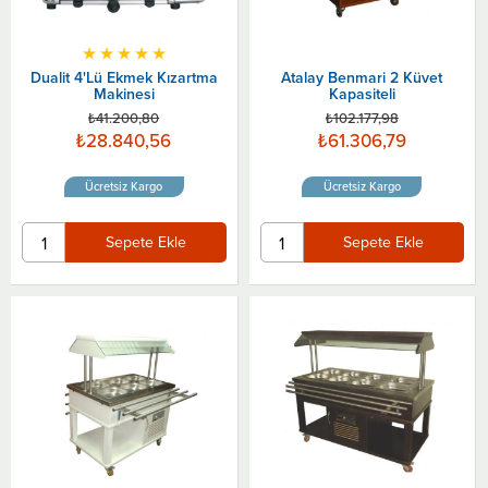
★
★
★
★
★
Dualit 4'Lü Ekmek Kızartma
Atalay Benmari 2 Küvet
Makinesi
Kapasiteli
₺41.200,80
₺102.177,98
₺28.840,56
₺61.306,79
Ücretsiz Kargo
Ücretsiz Kargo
Sepete Ekle
Sepete Ekle