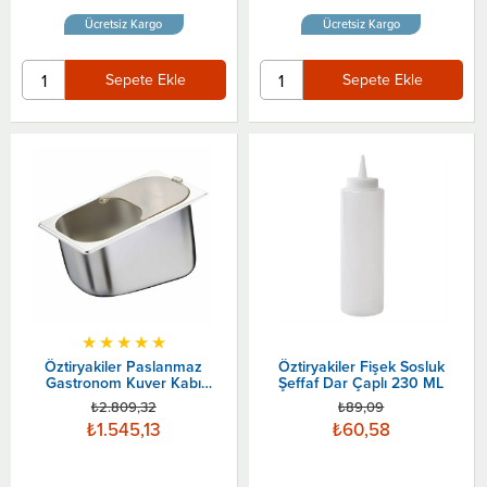
Ücretsiz Kargo
Ücretsiz Kargo
Sepete Ekle
Sepete Ekle
★
★
★
★
★
Öztiryakiler Paslanmaz
Öztiryakiler Fişek Sosluk
Gastronom Kuver Kabı
Şeffaf Dar Çaplı 230 ML
Kapaklı
₺2.809,32
₺89,09
₺1.545,13
₺60,58