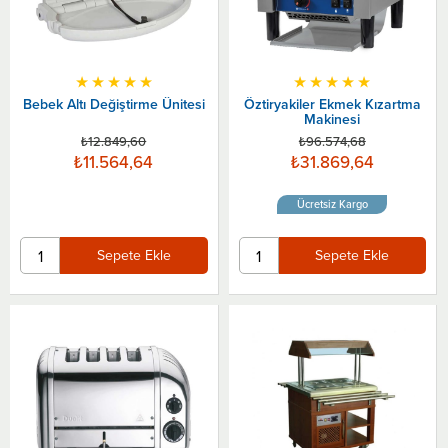
★
★
★
★
★
★
★
★
★
★
Bebek Altı Değiştirme Ünitesi
Öztiryakiler Ekmek Kızartma
Makinesi
₺12.849,60
₺96.574,68
₺11.564,64
₺31.869,64
Ücretsiz Kargo
Sepete Ekle
Sepete Ekle