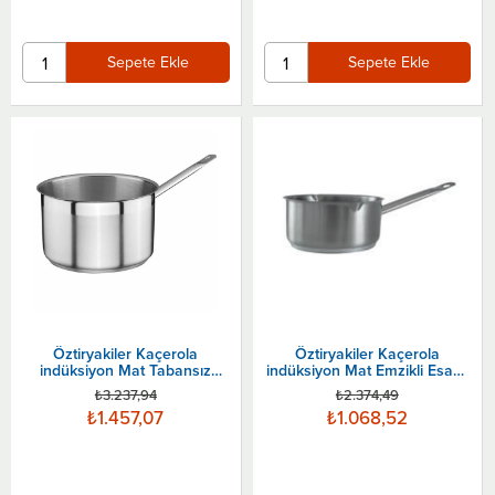
Sepete Ekle
Sepete Ekle
Öztiryakiler Kaçerola
Öztiryakiler Kaçerola
indüksiyon Mat Tabansız
indüksiyon Mat Emzikli Esasy
24x15 Cm
Pour 16x7,5 Cm
₺3.237,94
₺2.374,49
₺1.457,07
₺1.068,52