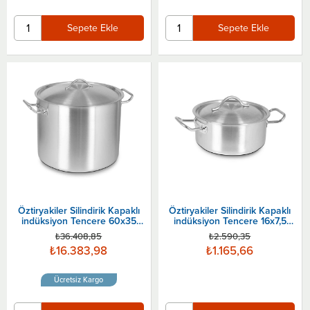
Sepete Ekle
Sepete Ekle
Öztiryakiler Silindirik Kapaklı
Öztiryakiler Silindirik Kapaklı
indüksiyon Tencere 60x35
indüksiyon Tencere 16x7,5
Cm
Cm
₺36.408,85
₺2.590,35
₺16.383,98
₺1.165,66
Ücretsiz Kargo