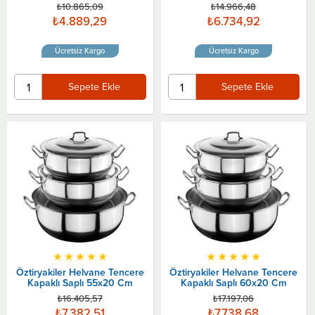
₺10.865,09
₺14.966,48
₺4.889,29
₺6.734,92
Ücretsiz Kargo
Ücretsiz Kargo
Sepete Ekle
Sepete Ekle
★
★
★
★
★
★
★
★
★
★
Öztiryakiler Helvane Tencere
Öztiryakiler Helvane Tencere
Kapaklı Saplı 55x20 Cm
Kapaklı Saplı 60x20 Cm
₺16.405,57
₺17.197,06
₺7.382,51
₺7.738,68