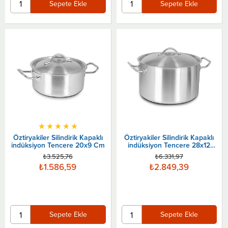
Sepete Ekle
Sepete Ekle
★
★
★
★
★
Öztiryakiler Silindirik Kapaklı
Öztiryakiler Silindirik Kapaklı
indüksiyon Tencere 20x9 Cm
indüksiyon Tencere 28x12
Cm
₺3.525,76
₺6.331,97
₺1.586,59
₺2.849,39
Sepete Ekle
Sepete Ekle