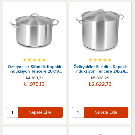
★
★
★
★
★
★
★
★
★
★
Öztiryakiler Silindirik Kapaklı
Öztiryakiler Silindirik Kapaklı
indüksiyon Tencere 20x19
indüksiyon Tencere 24x24
Cm
Cm
₺4.389,21
₺5.828,29
₺1.975,15
₺2.622,73
Sepete Ekle
Sepete Ekle