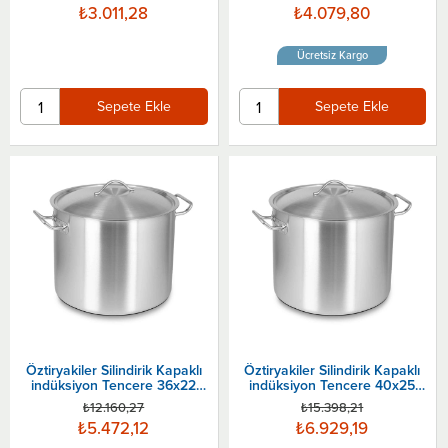
₺3.011,28
₺4.079,80
Ücretsiz Kargo
Sepete Ekle
Sepete Ekle
Öztiryakiler Silindirik Kapaklı
Öztiryakiler Silindirik Kapaklı
indüksiyon Tencere 36x22
indüksiyon Tencere 40x25
Cm
Cm
₺12.160,27
₺15.398,21
₺5.472,12
₺6.929,19