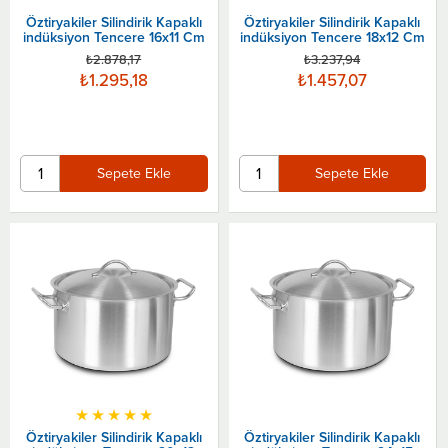
Öztiryakiler Silindirik Kapaklı
Öztiryakiler Silindirik Kapaklı
indüksiyon Tencere 16x11 Cm
indüksiyon Tencere 18x12 Cm
₺2.878,17
₺3.237,94
₺1.295,18
₺1.457,07
Sepete Ekle
Sepete Ekle
★
★
★
★
★
Öztiryakiler Silindirik Kapaklı
Öztiryakiler Silindirik Kapaklı