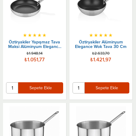
★
★
★
★
★
★
★
★
★
★
Öztiryakiler Yapışmaz Tava
Öztiryakiler Alüminyum
Maksi Alüminyum Elegance
Elegance Wok Tava 30 Cm
26 Cm
₺1.948,14
₺2.633,70
₺1.051,77
₺1.421,97
Sepete Ekle
Sepete Ekle