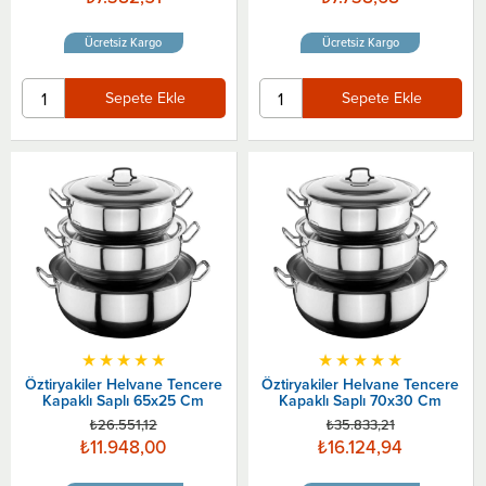
Ücretsiz Kargo
Ücretsiz Kargo
Sepete Ekle
Sepete Ekle
★
★
★
★
★
★
★
★
★
★
Öztiryakiler Helvane Tencere
Öztiryakiler Helvane Tencere
Kapaklı Saplı 65x25 Cm
Kapaklı Saplı 70x30 Cm
₺26.551,12
₺35.833,21
₺11.948,00
₺16.124,94