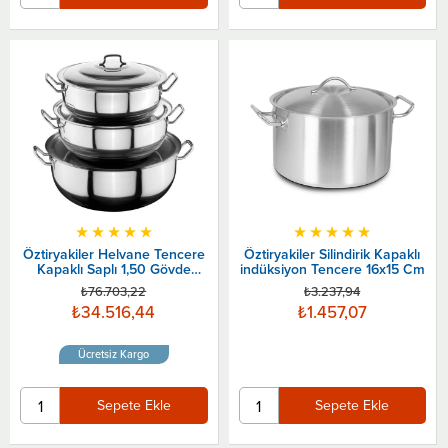
★
★
★
★
★
★
★
★
★
★
Öztiryakiler Helvane Tencere
Öztiryakiler Silindirik Kapaklı
Kapaklı Saplı 1,50 Gövde
indüksiyon Tencere 16x15 Cm
110x35 Cm
₺76.703,22
₺3.237,94
₺34.516,44
₺1.457,07
Ücretsiz Kargo
Sepete Ekle
Sepete Ekle