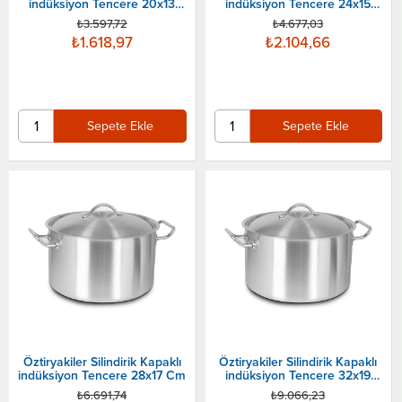
indüksiyon Tencere 20x13
indüksiyon Tencere 24x15
Cm
Cm
₺3.597,72
₺4.677,03
₺1.618,97
₺2.104,66
Sepete Ekle
Sepete Ekle
Öztiryakiler Silindirik Kapaklı
Öztiryakiler Silindirik Kapaklı
indüksiyon Tencere 28x17 Cm
indüksiyon Tencere 32x19
Cm
₺6.691,74
₺9.066,23