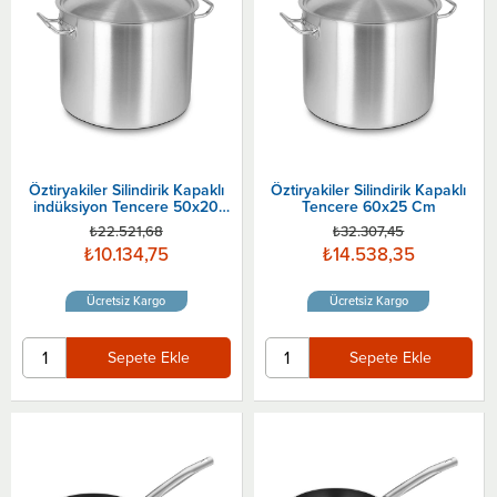
Öztiryakiler Silindirik Kapaklı
Öztiryakiler Silindirik Kapaklı
indüksiyon Tencere 50x20
Tencere 60x25 Cm
Cm
₺22.521,68
₺32.307,45
₺10.134,75
₺14.538,35
Ücretsiz Kargo
Ücretsiz Kargo
Sepete Ekle
Sepete Ekle