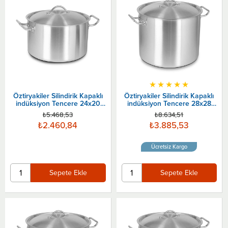
★
★
★
★
★
Öztiryakiler Silindirik Kapaklı
Öztiryakiler Silindirik Kapaklı
indüksiyon Tencere 24x20
indüksiyon Tencere 28x28
Cm
Cm
₺5.468,53
₺8.634,51
₺2.460,84
₺3.885,53
Ücretsiz Kargo
Sepete Ekle
Sepete Ekle