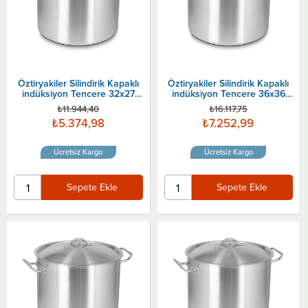
Öztiryakiler Silindirik Kapaklı
Öztiryakiler Silindirik Kapaklı
indüksiyon Tencere 32x27
indüksiyon Tencere 36x36
Cm
Cm
₺11.944,40
₺16.117,75
₺5.374,98
₺7.252,99
Ücretsiz Kargo
Ücretsiz Kargo
Sepete Ekle
Sepete Ekle