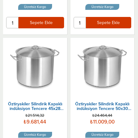
Ücretsiz Kargo
Ücretsiz Kargo
Sepete Ekle
Sepete Ekle
Öztiryakiler Silindirik Kapaklı
Öztiryakiler Silindirik Kapaklı
indüksiyon Tencere 45x28
indüksiyon Tencere 50x30
Cm
Cm
₺21.514,32
₺24.464,44
₺9.681,44
₺11.009,00
Ücretsiz Kargo
Ücretsiz Kargo