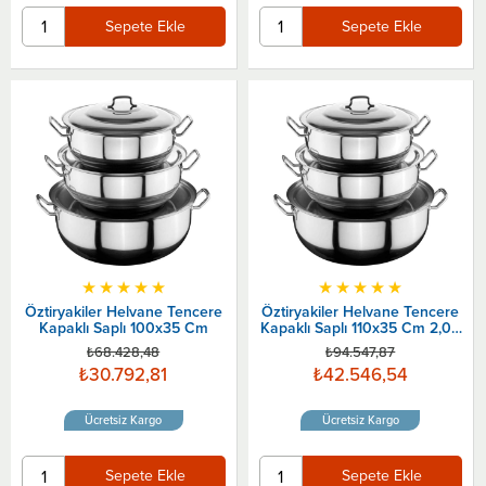
Sepete Ekle
Sepete Ekle
★
★
★
★
★
★
★
★
★
★
Öztiryakiler Helvane Tencere
Öztiryakiler Helvane Tencere
Kapaklı Saplı 100x35 Cm
Kapaklı Saplı 110x35 Cm 2,00
Gövde
₺68.428,48
₺94.547,87
₺30.792,81
₺42.546,54
Ücretsiz Kargo
Ücretsiz Kargo
Sepete Ekle
Sepete Ekle