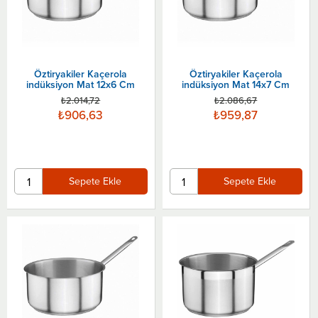
Öztiryakiler Kaçerola
Öztiryakiler Kaçerola
indüksiyon Mat 12x6 Cm
indüksiyon Mat 14x7 Cm
₺2.014,72
₺2.086,67
₺906,63
₺959,87
Sepete Ekle
Sepete Ekle