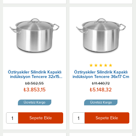
★
★
★
★
★
Öztiryakiler Silindirik Kapaklı
Öztiryakiler Silindirik Kapaklı
indüksiyon Tencere 32x15
indüksiyon Tencere 36x17 Cm
Cm
₺8.562,55
₺11.440,72
₺3.853,15
₺5.148,32
Ücretsiz Kargo
Ücretsiz Kargo
Sepete Ekle
Sepete Ekle