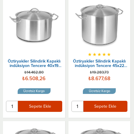
★
★
★
★
★
Öztiryakiler Silindirik Kapaklı
Öztiryakiler Silindirik Kapaklı
indüksiyon Tencere 40x19
indüksiyon Tencere 45x22
Cm
Cm
₺14.462,80
₺19.283,73
₺6.508,26
₺8.677,68
Ücretsiz Kargo
Ücretsiz Kargo
Sepete Ekle
Sepete Ekle