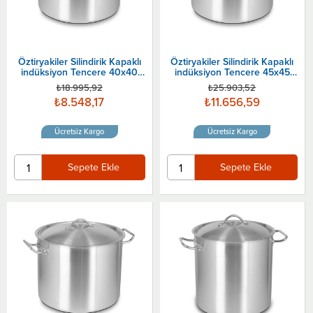
Öztiryakiler Silindirik Kapaklı
Öztiryakiler Silindirik Kapaklı
indüksiyon Tencere 40x40
indüksiyon Tencere 45x45
Cm
Cm
₺18.995,92
₺25.903,52
₺8.548,17
₺11.656,59
Ücretsiz Kargo
Ücretsiz Kargo
Sepete Ekle
Sepete Ekle