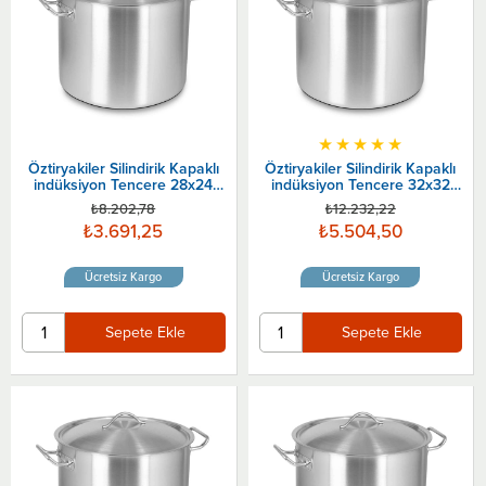
★
★
★
★
★
Öztiryakiler Silindirik Kapaklı
Öztiryakiler Silindirik Kapaklı
indüksiyon Tencere 28x24
indüksiyon Tencere 32x32
Cm
Cm
₺8.202,78
₺12.232,22
₺3.691,25
₺5.504,50
Ücretsiz Kargo
Ücretsiz Kargo
Sepete Ekle
Sepete Ekle