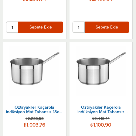
Sepete Ekle
Sepete Ekle
Öztiryakiler Kaçarola
Öztiryakiler Kaçerola
indiksiyon Mat Tabansız 18x12
indüksiyon Mat Tabansız
Cm
20x13 Cm
₺2.230,58
₺2.446,44
₺1.003,76
₺1.100,90