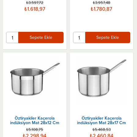
₺3.597,72
₺3.957,48
₺1.618,97
₺1.780,87
Sepete Ekle
Sepete Ekle
Öztiryakiler Kaçerola
Öztiryakiler Kaçerola
indüksiyon Mat 28x12 Cm
indüksiyon Mat 28x17 Cm
₺5.108,75
₺5.468,53
₺2.298,94
₺2.460,84