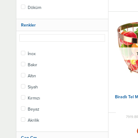
Döküm
Renkler
İnox
Bakır
Altın
Siyah
Biradlı Tel 
Kırmızı
Beyaz
7919.B
Akrilik
Çap Cm