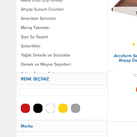
Masa Üstü Çöp Kovası
Ahşap Sunum Ürünleri
Amerikan Servisler
Menaj Takımları
Şişe Su Sepeti
★
Şekerlikler
Yağlık Sirkelik ve Sosluklar
Arcoform Ser
Ahşap De
Ekmek ve Meyve Sepetleri
Kahve Sunum Seti
11
RENK SEÇİNİZ
Çerezlik Kuruyemişlik
Dondurma Kadehi
Sunum Sepetleri
Masa Fırçası ve Küreği
Fajita Sunum Setleri
Marka
Paslanmaz Çelik Bardak