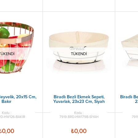
TÜKENDI
TÜKENDI
Meyvelik, 20x15 Cm,
Biradlı Bezli Ekmek Sepeti,
Biradlı B
Bakır
Yuvarlak, 23x23 Cm, Siyah
2
RD-HW126-BAKIR
7919.BRD-HW179B-SİYAH
791
₺0,00
₺0,00