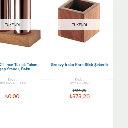
TÜKENDI
TÜKENDI
'li İnce Tuzluk Takımı,
Groovy İroko Kare Stick Şekerlik
ap Standlı, Bakır
019.GRV.40.BAKIR
8019.GRV-1871
₺414,00
₺0,00
₺373,20