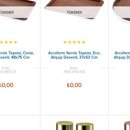
TÜKENDI
TÜKENDI
★
★
★
★
★
★
★
★
★
vis Tepsisi, Ceviz,
Arcoform Servis Tepsisi, Eco,
Arcoform
senli, 48x75 Cm
Ahşap Desenli, 37x53 Cm
Ahşap De
031.4875.CE
11031.3753.ECE
₺0,00
₺0,00