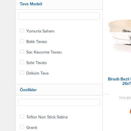
Bar Ekipmanları
Özbir
Tava Modeli
Çay Kahve İçecek Ekipmanları
Öztiryakiler
Bulaşıkhane Ekipmanları
Starlight
Açık Büfe ve Servis Ekipmanları
Yumurta Sahanı
Tribeca
Yemek Taşıma Ekipmanları
Balık Tavası
Tepsiler
Sac Kavurma Tavası
Yedek Parça
Otel Ekipmanları Malzemeleri
Sote Tavası
Filizlendirme Makinesi ve Çimlendiriciler
Döküm Tava
Biradlı Bezli
Fırsat Ürünleri
26x1
İndirimli Kampanyalı Ürünler
Özellikler
En Çok Satılanlar
7919.BR
Ev & Mutfak & Hobi
Teflon Non Stick Satina
Granit