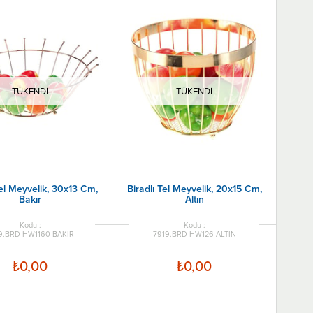
TÜKENDI
TÜKENDI
Tel Meyvelik, 30x13 Cm,
Biradlı Tel Meyvelik, 20x15 Cm,
Bakır
Altın
9.BRD-HW1160-BAKIR
7919.BRD-HW126-ALTIN
₺0,00
₺0,00