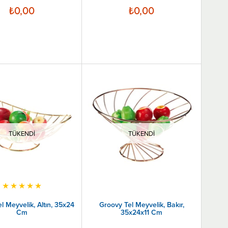
₺0,00
₺0,00
TÜKENDI
TÜKENDI
★
★
★
★
★
l Meyvelik, Altın, 35x24
Groovy Tel Meyvelik, Bakır,
Cm
35x24x11 Cm