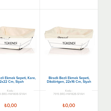
TÜKENDI
TÜKENDI
ezli Ekmek Sepeti, Kare,
Biradlı Bezli Ekmek Sepeti,
2x22 Cm, Siyah
Dikdörtgen, 22x16 Cm, Siyah
9.BRD-HW180B-SİYAH
7919.BRD-HW182B-SİYAH
₺0,00
₺0,00