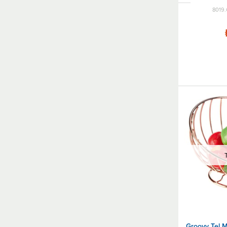
8019.
Groovy Tel Me