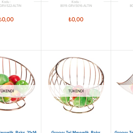
GRV-522-ALTIN
8019.GRV-5016-ALTIN
80
₺0,00
₺0,00
TÜKENDI
TÜKENDI
yvelik, Bakır, 21x14
Groovy Tel Meyvelik, Bakır,
Groovy Te