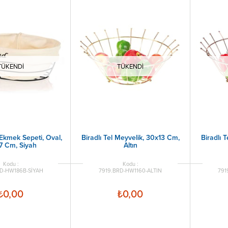
TÜKENDI
TÜKENDI
 Ekmek Sepeti, Oval,
Biradlı Tel Meyvelik, 30x13 Cm,
Biradlı 
7 Cm, Siyah
Altın
D-HW186B-SİYAH
7919.BRD-HW1160-ALTIN
791
₺0,00
₺0,00