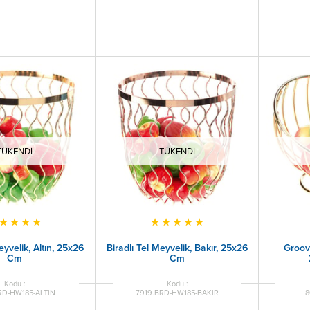
TÜKENDI
TÜKENDI
★
★
★
★
★
★
★
★
★
eyvelik, Altın, 25x26
Biradlı Tel Meyvelik, Bakır, 25x26
Groovy
Cm
Cm
RD-HW185-ALTIN
7919.BRD-HW185-BAKIR
8