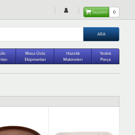
Sepetim
0
üfe
Masa Üstü
Hazırlık
Yedek
ları
Ekipmanları
Makineleri
Parça