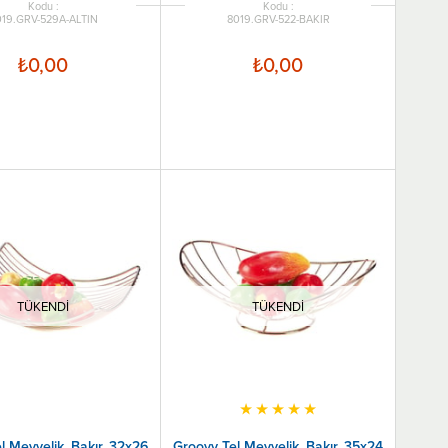
19.GRV-529A-ALTIN
8019.GRV-522-BAKIR
₺0,00
₺0,00
TÜKENDI
TÜKENDI
★
★
★
★
★
l Meyvelik, Bakır, 32x26
Groovy Tel Meyvelik, Bakır, 35x24