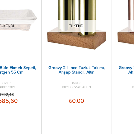
TÜKENDI
TÜKENDI
 Büfe Ekmek Sepeti,
Groovy 2'li İnce Tuzluk Takımı,
Groovy 2
rtgen 55 Cm
Ahşap Standlı, Altın
Ahş
401051309
8019.GRV.40.ALTIN
8
₺792,48
585,60
₺0,00