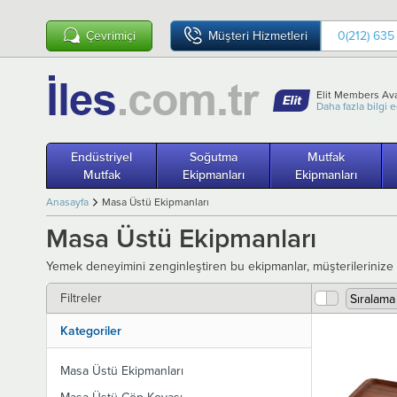
Çevrimiçi
Müşteri Hizmetleri
0(212) 635
Elit Members Ava
Daha fazla bilgi 
Endüstriyel
Soğutma
Mutfak
Mutfak
Ekipmanları
Ekipmanları
Anasayfa
Masa Üstü Ekipmanları
Masa Üstü Ekipmanları
Yemek deneyimini zenginleştiren bu ekipmanlar, müşterilerinize
Filtreler
Kategoriler
Masa Üstü Ekipmanları