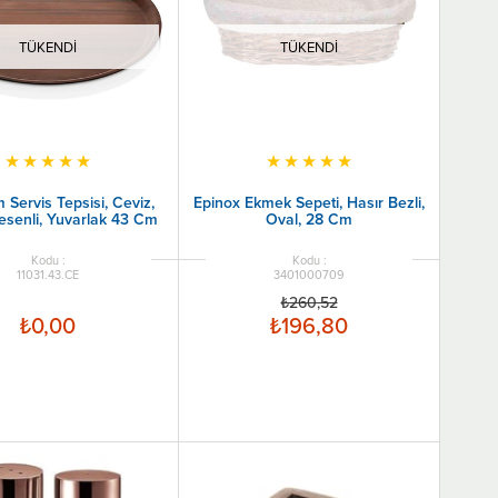
TÜKENDI
TÜKENDI
★
★
★
★
★
★
★
★
★
★
 Servis Tepsisi, Ceviz,
Epinox Ekmek Sepeti, Hasır Bezli,
senli, Yuvarlak 43 Cm
Oval, 28 Cm
11031.43.CE
3401000709
₺260,52
₺0,00
₺196,80