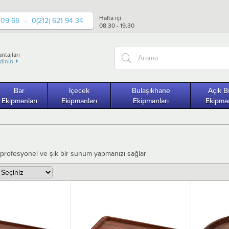
Hafta içi
 09 66
-
0(212) 621 94 34
08.30 - 19.30
ntajları
edinin
Bar
İçecek
Bulaşıkhane
Açık B
Ekipmanları
Ekipmanları
Ekipmanları
Ekipman
 profesyonel ve şık bir sunum yapmanızı sağlar