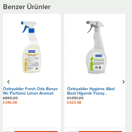
Benzer Ürünler
Öztiryakiler İnox Paslanmaz
Çelik Yüzey Temizleyici
₺1.935,60
₺774,24
Öztiryakiler Hygiene Alkol
Bazlı Hijyenik Yüzey
Sepete Ekle
Temizleyici
₺1.051,20
₺420,48