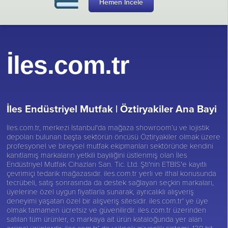
Hemen İncele
İles.com.tr
İles Endüstriyel Mutfak |
Öztiryakiler Ana Bayi
İles.com.tr, merkezi İstanbul'da mağaza showroom’u ve lojistik
depoları bulunan başta sektörün öncüsü
Öztiryakiler
olmak üzere
profesyonel ve bireysel mutfak ekipmanları sektöründe kendini
kanıtlamış markaların yetkili bayiliğini üstlenmiş olan İles
Endüstriyel Mutfak Cihazları San. Tic. Ltd. Şti'nin ETBİS'e kayıtlı
çevrimiçi tedarik mağazasıdır. iles.com.tr yerli ve ithal konusunda
tecrübeli, satış sonrasında da destek sağlayan seçkin markaları,
üyelerine özel uygun fiyatlarla sunarak, ayrıcalıklı alışveriş
deneyimi yaşatan özel bir alışveriş sitesidir. iles.com.tr' ye üye
olmak tamamen ücretsiz ve güvenilirdir. iles.com.tr üzerinden
satılan tüm ürünler, o markaya ait ürün kataloğunda yer alan
orijinal ürünlerdir. iles.com.tr’ de yüksek güvenlik sistemi, 128 bit