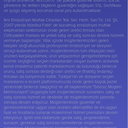
şifreleme ile iletilen bilgilerin güvenliğini sağlayan SSL Sertifikası
ve iyzigo alışveriş korumalı sanal pos kullanılmaktadır.
İles Endüstriyel Mutfak Cihazları Tek. Ser. Hizm. San.Tic. Ltd. Şti,
2007 yılında İstanbul Fatih’ de kurulmuş endüstriyel mutfak
ekipmanları sektörünün önde gelen üretici firması olan
Öztiryakiler
markası ile yetkili satış ve satış sonrası destek hizmeti
vermeye başlamıştır. Yıllar içinde müşterilerimizden gelen
talepler doğrultusunda profesyonel endüstriyel ve bireysel
amaçlı kullanılmak üzere, müşterilerimizin tüm ihtiyaçları olan
ürünleri karşılayabilmek, ürün yelpazemizi genişletebilmek için
özenle seçtiğimiz seçkin markalardan oluşan bunların arasında
kendi imalatımız patentli markalarımızın da bulunduğu binlerce
ürünü, satış sonrası desteği olan üretici ve ithalatçı tedarikçi
firmaları da bünyemize kattık. Türkiye’nin ve dünyanın seçkin
markalarını e-ticaret platformumuzda önde gelen büyük pazar
yerlerinde binlerce takipçimiz ve alt bayilerimize "Sınırsız Müşteri
Memnuniyeti" sloganıyla tüm müşterilerimize sunarken, satış ve
satış sonrası hizmet ve destekle de müşterilerimizin yanında
olmaya devam ediyoruz. Müşterilerimize güvenilir ve
gereksinimlerine uygun olan ürünleri alternatifler ile en uygun
fiyat ve fırsatlarla sunarak mükemmel hizmet prensibini devam
ettiriyoruz. İşinin ehli ekibimizle gerek satış, projelendirme,
kurulum, gerekse satış sonrası hizmetlerde müşterilerimizin
yanındayız. Müşterilerimizin beklentilerini doğru analiz ederek