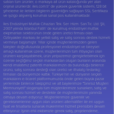
satılan tüm ürünler, o markaya ait ürün kataloğunda yer alan
orijinal ürünlerdir. iles.com.tr’ de yüksek güvenlik sistemi, 128 bit
şifreleme ile iletilen bilgilerin güvenliğini sağlayan SSL Sertifikası
ve iyzigo alışveriş korumalı sanal pos kullanılmaktadır.
İles Endüstriyel Mutfak Cihazları Tek. Ser. Hizm. San.Tic. Ltd. Şti,
2007 yılında İstanbul Fatih’ de kurulmuş endüstriyel mutfak
ekipmanları sektörünün önde gelen üretici firması olan
Öztiryakiler
markası ile yetkili satış ve satış sonrası destek hizmeti
vermeye başlamıştır. Yıllar içinde müşterilerimizden gelen
talepler doğrultusunda profesyonel endüstriyel ve bireysel
amaçlı kullanılmak üzere, müşterilerimizin tüm ihtiyaçları olan
ürünleri karşılayabilmek, ürün yelpazemizi genişletebilmek için
özenle seçtiğimiz seçkin markalardan oluşan bunların arasında
kendi imalatımız patentli markalarımızın da bulunduğu binlerce
ürünü, satış sonrası desteği olan üretici ve ithalatçı tedarikçi
firmaları da bünyemize kattık. Türkiye’nin ve dünyanın seçkin
markalarını e-ticaret platformumuzda önde gelen büyük pazar
yerlerinde binlerce takipçimiz ve alt bayilerimize "Sınırsız Müşteri
Memnuniyeti" sloganıyla tüm müşterilerimize sunarken, satış ve
satış sonrası hizmet ve destekle de müşterilerimizin yanında
olmaya devam ediyoruz. Müşterilerimize güvenilir ve
gereksinimlerine uygun olan ürünleri alternatifler ile en uygun
fiyat ve fırsatlarla sunarak mükemmel hizmet prensibini devam
ettiriyoruz. İşinin ehli ekibimizle gerek satış, projelendirme,