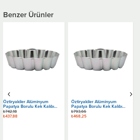
Benzer Ürünler
Öztiryakiler Alüminyum
Küçük Hilton Kek Kalıbı
₺686,40
₺404,98
Öztiryakiler Alüminyum
Papatya Borulu Kek Kalıbı
Sepete Ekle
28x5 Cm
₺793,66
₺468,25