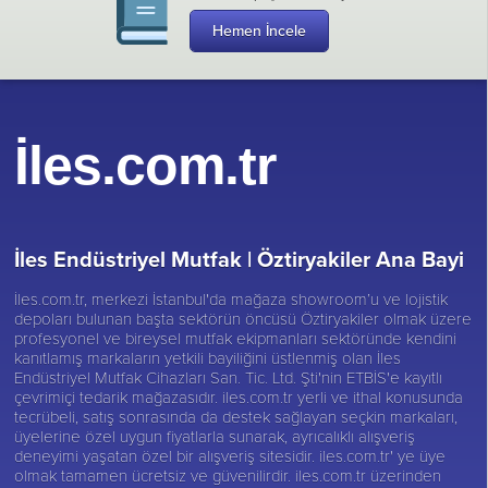
Hemen İncele
İles.com.tr
İles Endüstriyel Mutfak |
Öztiryakiler Ana Bayi
İles.com.tr, merkezi İstanbul'da mağaza showroom’u ve lojistik
depoları bulunan başta sektörün öncüsü
Öztiryakiler
olmak üzere
profesyonel ve bireysel mutfak ekipmanları sektöründe kendini
kanıtlamış markaların yetkili bayiliğini üstlenmiş olan İles
Endüstriyel Mutfak Cihazları San. Tic. Ltd. Şti'nin ETBİS'e kayıtlı
çevrimiçi tedarik mağazasıdır. iles.com.tr yerli ve ithal konusunda
tecrübeli, satış sonrasında da destek sağlayan seçkin markaları,
üyelerine özel uygun fiyatlarla sunarak, ayrıcalıklı alışveriş
deneyimi yaşatan özel bir alışveriş sitesidir. iles.com.tr' ye üye
olmak tamamen ücretsiz ve güvenilirdir. iles.com.tr üzerinden