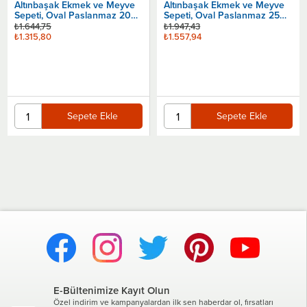
Altınbaşak Ekmek ve Meyve
Sepeti, Oval Paslanmaz 25
Sepete Ekle
Cm
₺1.947,43
₺1.557,94
Sepete Ekle
E-Bültenimize Kayıt Olun
Özel indirim ve kampanyalardan ilk sen haberdar ol, fırsatları