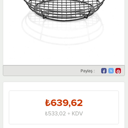
Paylaş :
₺639,62
₺533,02
+ KDV