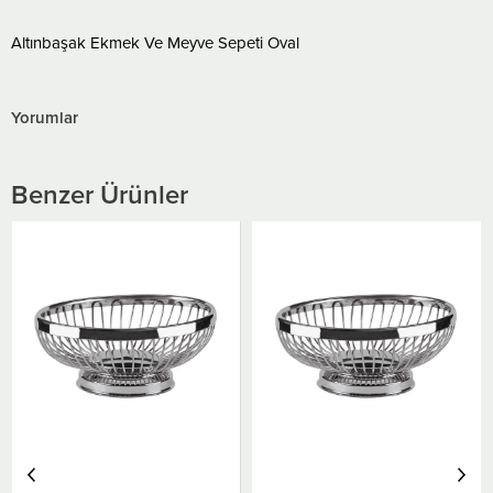
Altınbaşak Ekmek Ve Meyve Sepeti Oval
Yorumlar
Benzer Ürünler
Altınbaşak Ekmek ve Meyve
Sepeti, Yuvarlak Paslanmaz
17 Cm
₺1.530,53
₺1.224,42