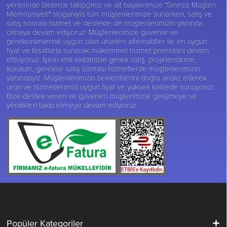
yerlerinde binlerce takipçimiz ve alt bayilerimize "Sınırsız Müşteri
Memnuniyeti" sloganıyla tüm müşterilerimize sunarken, satış ve
satış sonrası hizmet ve destekle de müşterilerimizin yanında
olmaya devam ediyoruz. Müşterilerimize güvenilir ve
gereksinimlerine uygun olan ürünleri alternatifler ile en uygun
fiyat ve fırsatlarla sunarak mükemmel hizmet prensibini devam
ettiriyoruz. İşinin ehli ekibimizle gerek satış, projelendirme,
kurulum, gerekse satış sonrası hizmetlerde müşterilerimizin
yanındayız. Müşterilerimizin beklentilerini doğru analiz ederek
ürün ve hizmetlerimizi uygun fiyat ve yüksek kalitede sunuyoruz.
Bize destek veren ve güvenen müşterimizle gelişmeye ve
yenilikleri takip etmeye devam ediyoruz.
Popüler Kategoriler