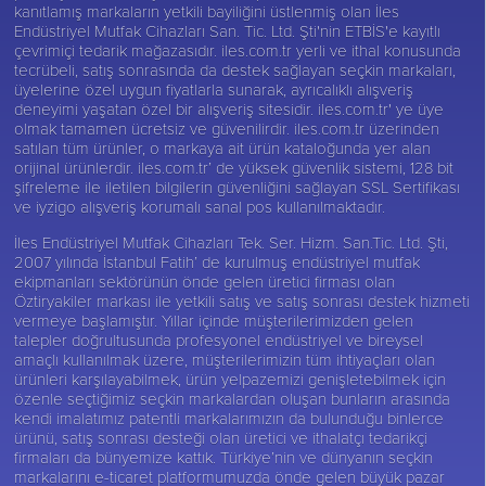
kanıtlamış markaların yetkili bayiliğini üstlenmiş olan İles
Endüstriyel Mutfak Cihazları San. Tic. Ltd. Şti'nin ETBİS'e kayıtlı
çevrimiçi tedarik mağazasıdır. iles.com.tr yerli ve ithal konusunda
tecrübeli, satış sonrasında da destek sağlayan seçkin markaları,
üyelerine özel uygun fiyatlarla sunarak, ayrıcalıklı alışveriş
deneyimi yaşatan özel bir alışveriş sitesidir. iles.com.tr' ye üye
olmak tamamen ücretsiz ve güvenilirdir. iles.com.tr üzerinden
satılan tüm ürünler, o markaya ait ürün kataloğunda yer alan
orijinal ürünlerdir. iles.com.tr’ de yüksek güvenlik sistemi, 128 bit
şifreleme ile iletilen bilgilerin güvenliğini sağlayan SSL Sertifikası
ve iyzigo alışveriş korumalı sanal pos kullanılmaktadır.
İles Endüstriyel Mutfak Cihazları Tek. Ser. Hizm. San.Tic. Ltd. Şti,
2007 yılında İstanbul Fatih’ de kurulmuş endüstriyel mutfak
ekipmanları sektörünün önde gelen üretici firması olan
Öztiryakiler
markası ile yetkili satış ve satış sonrası destek hizmeti
vermeye başlamıştır. Yıllar içinde müşterilerimizden gelen
talepler doğrultusunda profesyonel endüstriyel ve bireysel
amaçlı kullanılmak üzere, müşterilerimizin tüm ihtiyaçları olan
ürünleri karşılayabilmek, ürün yelpazemizi genişletebilmek için
özenle seçtiğimiz seçkin markalardan oluşan bunların arasında
kendi imalatımız patentli markalarımızın da bulunduğu binlerce
ürünü, satış sonrası desteği olan üretici ve ithalatçı tedarikçi
firmaları da bünyemize kattık. Türkiye’nin ve dünyanın seçkin
markalarını e-ticaret platformumuzda önde gelen büyük pazar