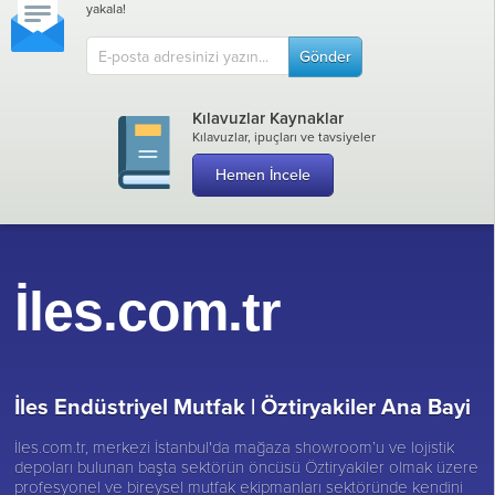
yakala!
Gönder
Kılavuzlar Kaynaklar
Kılavuzlar, ipuçları ve tavsiyeler
Hemen İncele
İles.com.tr
İles Endüstriyel Mutfak |
Öztiryakiler Ana Bayi
İles.com.tr, merkezi İstanbul'da mağaza showroom’u ve lojistik
depoları bulunan başta sektörün öncüsü
Öztiryakiler
olmak üzere
profesyonel ve bireysel mutfak ekipmanları sektöründe kendini