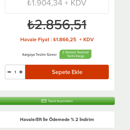
₺1.904,34
+ KDV
₺2.856,51
Havale Fiyat
:
₺1.866,25 + KDV
3 Tahmini Teslimat
Tarihi
Taksit Seçenekleri
Havale/Eft İle Ödemede % 2 İndirim