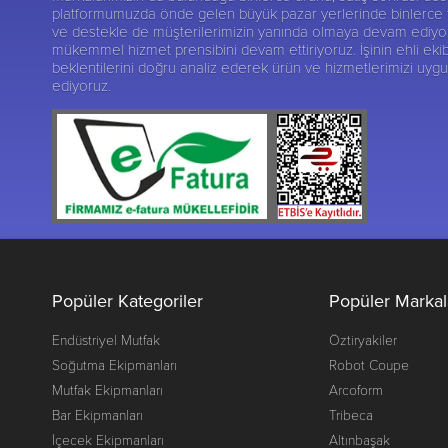
platformumuzda önde gelen büyük pazar yerlerinde binlerce tak
ve destekle de müşterilerimizin yanında olmaya devam ediyoruz.
mükemmel hizmet prensibini devam ettiriyoruz. İşinin ehli ekib
beklentilerini doğru analiz ederek ürün ve hizmetlerimizi uy
ediyoruz.
Popüler Kategoriler
Popüler Markal
Endüstriyel Mutfak
Öztiryakiler
Soğutma Ekipmanları
Robot Coupe
Mutfak Ekipmanları
Arcoform
Bar Ekipmanları
Tribeca
İçecek Ekipmanları
Altınbaşak