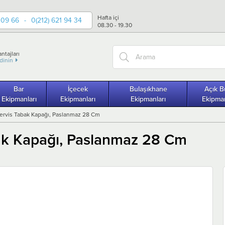
Hafta içi
 09 66
-
0(212) 621 94 34
08.30 - 19.30
ntajları
edinin
Bar
İçecek
Bulaşıkhane
Açık B
Ekipmanları
Ekipmanları
Ekipmanları
Ekipman
ervis Tabak Kapağı, Paslanmaz 28 Cm
ak Kapağı, Paslanmaz 28 Cm