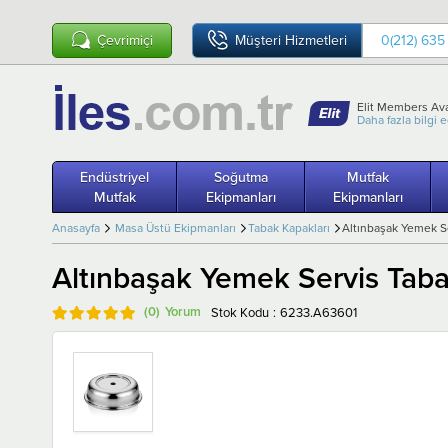
Çevrimiçi
Müşteri Hizmetleri
0(212) 635
Elit Members Ava
Daha fazla bilgi 
Endüstriyel
Soğutma
Mutfak
Mutfak
Ekipmanları
Ekipmanları
Anasayfa
Masa Üstü Ekipmanları
Tabak Kapakları
Altınbaşak Yemek S
Altınbaşak Yemek Servis Tab
(0)
Stok Kodu
6233.A63601