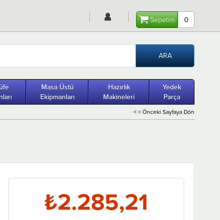
Sepetim
0
üfe
Masa Üstü
Hazırlık
Yedek
ları
Ekipmanları
Makineleri
Parça
< < Önceki Sayfaya Dön
₺2.285,21