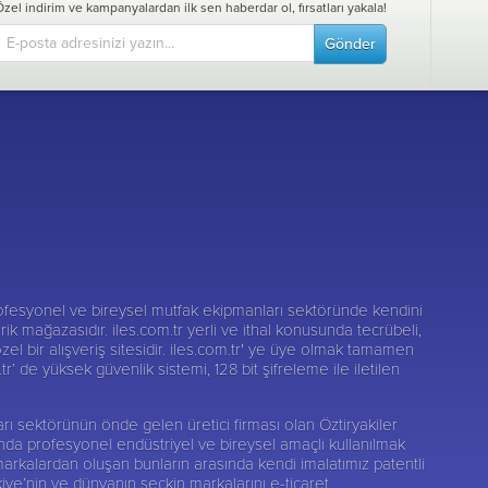
Özel indirim ve kampanyalardan ilk sen haberdar ol, fırsatları yakala!
Gönder
fesyonel ve bireysel mutfak ekipmanları sektöründe kendini
darik mağazasıdır. iles.com.tr yerli ve ithal konusunda tecrübeli,
zel bir alışveriş sitesidir. iles.com.tr' ye üye olmak tamamen
r’ de yüksek güvenlik sistemi, 128 bit şifreleme ile iletilen
nları sektörünün önde gelen üretici firması olan
Öztiryakiler
sunda profesyonel endüstriyel ve bireysel amaçlı kullanılmak
markalardan oluşan bunların arasında kendi imalatımız patentli
kiye’nin ve dünyanın seçkin markalarını e-ticaret