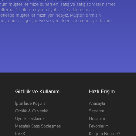
tüm müşterilerimize sunarken, satış ve satış sonrası hizmet
rnatifler ile en uygun fiyat ve fırsatlarla sunarak
etlerde müşterilerimizin yanındayız. Müşterilerimizin
 müşterimizle gelişmeye ve yenilikleri takip etmeye devam
Gizlilik ve Kullanım
Hızlı Erişim
İptal İade Koşulları
Anasayfa
Gizlilik & Güvenlik
Sepetim
Üyelik Hakkında
Hesabım
Mesafeli Satış Sözleşmesi
Favorilerim
KVKK
Kargom Nerede?