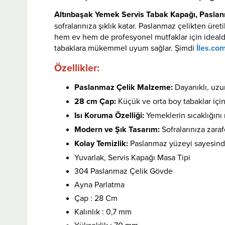
Altınbaşak Yemek Servis Tabak Kapağı, Pasl
sofralarınıza şıklık katar. Paslanmaz çelikten üre
hem ev hem de profesyonel mutfaklar için ideald
tabaklara mükemmel uyum sağlar. Şimdi
İles.com
Özellikler:
Paslanmaz Çelik Malzeme:
Dayanıklı, uzu
28 cm Çap:
Küçük ve orta boy tabaklar içi
Isı Koruma Özelliği:
Yemeklerin sıcaklığını
Modern ve Şık Tasarım:
Sofralarınıza zaraf
Kolay Temizlik:
Paslanmaz yüzeyi sayesinde
Yuvarlak, Servis Kapağı Masa Tipi
304 Paslanmaz Çelik Gövde
Ayna Parlatma
Çap : 28 Cm
Kalınlık : 0,7 mm