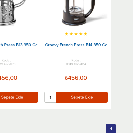
★
★
★
★
★
ch Press B13 350 Cc
Groovy French Press B14 350 Cc
19.GRV-B13
8019.GRV-B14
456,00
₺456,00
Sepete Ekle
Sepete Ekle
1