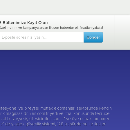
E-Bültenimize Kayıt Olun
Özel indirim ve kampanyalardan ilk sen haberdar ol, fırsatları yakala!
Gönder
fesyonel ve bireysel mutfak ekipmanları sektöründe kendini
darik mağazasıdır. iles.com.tr yerli ve ithal konusunda tecrübeli,
zel bir alışveriş sitesidir. iles.com.tr' ye üye olmak tamamen
r’ de yüksek güvenlik sistemi, 128 bit şifreleme ile iletilen