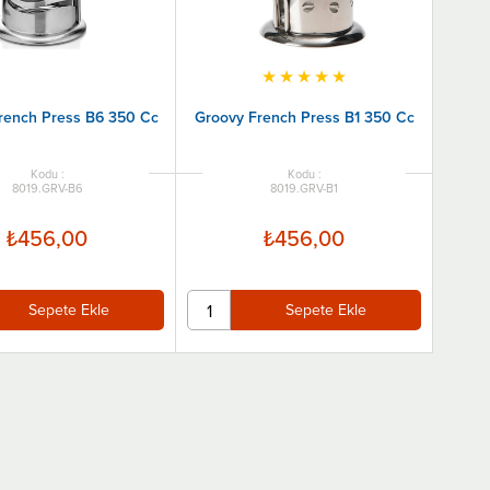
★
★
★
★
★
rench Press B6 350 Cc
Groovy French Press B1 350 Cc
8019.GRV-B6
8019.GRV-B1
₺456,00
₺456,00
Sepete Ekle
Sepete Ekle