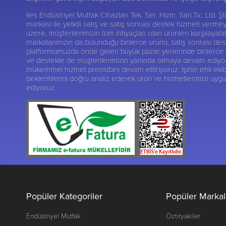
İles Endüstriyel Mutfak Cihazları Tek. Ser. Hizm. San.Tic. Ltd.
markası ile yetkili satış ve satış sonrası destek hizmeti verme
üzere, müşterilerimizin tüm ihtiyaçları olan ürünleri karşılay
markalarımızın da bulunduğu binlerce ürünü, satış sonrası deste
platformumuzda önde gelen büyük pazar yerlerinde binlerce tak
ve destekle de müşterilerimizin yanında olmaya devam ediyoruz.
mükemmel hizmet prensibini devam ettiriyoruz. İşinin ehli ekib
beklentilerini doğru analiz ederek ürün ve hizmetlerimizi uy
ediyoruz.
Popüler Kategoriler
Popüler Markal
Endüstriyel Mutfak
Öztiryakiler