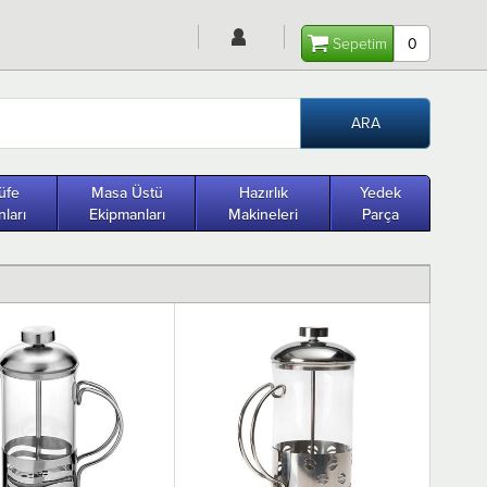
Sepetim
0
üfe
Masa Üstü
Hazırlık
Yedek
ları
Ekipmanları
Makineleri
Parça