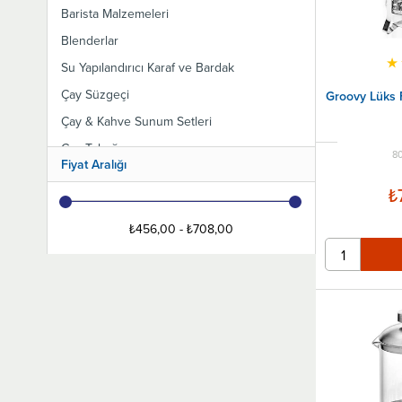
Barista Malzemeleri
Blenderlar
★
Su Yapılandırıcı Karaf ve Bardak
Çay Süzgeçi
Groovy Lüks 
Çay & Kahve Sunum Setleri
Çay Tabağı
8
Fiyat Aralığı
Çay Kahve Şeker Standı
₺
Kahve Makineleri
Filtre Kahve Makineleri
₺456,00 - ₺708,00
Filtre Kahve Cam Potlar
Kahve Değirmenleri
Süt Potları Ve Sürahiler
Sıcak Çikolata ve Sahlep Makineleri
Çay Makineleri
French Press - Kahve Presi