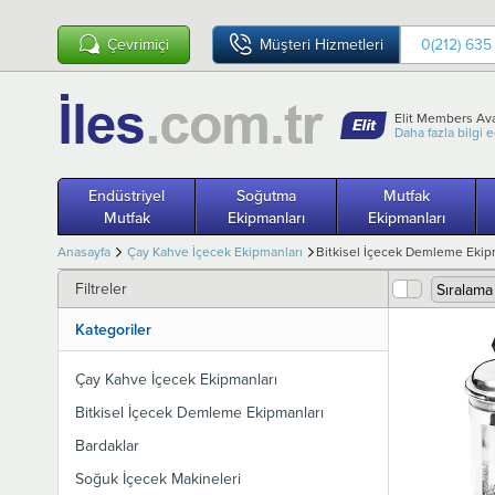
Çevrimiçi
Müşteri Hizmetleri
0(212) 635
Elit Members Ava
Daha fazla bilgi 
Endüstriyel
Soğutma
Mutfak
Mutfak
Ekipmanları
Ekipmanları
Anasayfa
Çay Kahve İçecek Ekipmanları
Bitkisel İçecek Demleme Ekip
Filtreler
Kategoriler
Çay Kahve İçecek Ekipmanları
Bitkisel İçecek Demleme Ekipmanları
Bardaklar
Soğuk İçecek Makineleri