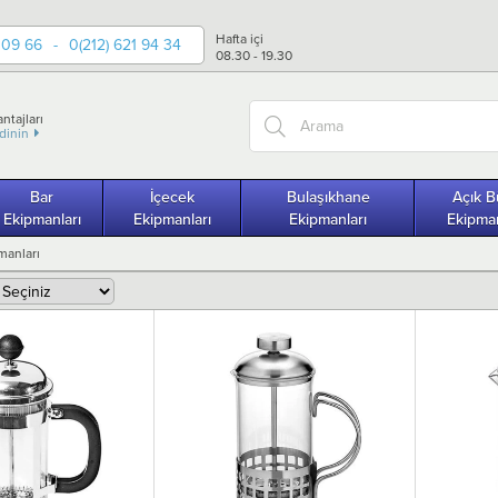
Hafta içi
 09 66
-
0(212) 621 94 34
08.30 - 19.30
ntajları
edinin
Bar
İçecek
Bulaşıkhane
Açık B
Ekipmanları
Ekipmanları
Ekipmanları
Ekipman
manları