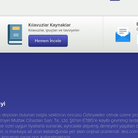
Kılavuzlar Kaynaklar
Kılavuzlar, ipuçları ve tavsiyeler
Hemen İncele
yi
ik depoları bulunan başta sektörün öncüsü
Öztiryakiler
olmak üzere pro
triyel Mutfak Cihazları San. Tic. Ltd. Şti'nin ETBİS'e kayıtlı çevrimiçi te
 özel uygun fiyatlarla sunarak, ayrıcalıklı alışveriş deneyimi yaşatan ö
er, o markaya ait ürün kataloğunda yer alan orijinal ürünlerdir. iles.com.t
iş korumalı sanal pos kullanılmaktadır.