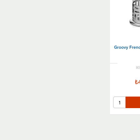
Çay Kazanları Kahveci Ocakları
Kumda Kahve Makinesi
Portakal Sıkma Makineleri
Soğuk Sıkım Katı Meyve Sebze Sıkacakları
Sıcak Su Otomatları
Groovy Fren
Portakal Sıkma Presleri
Kahve Dispenserleri
80
İçecek Dispenserleri
Demlikler & Çaydanlıklar
₺
Termoslar
Kahve Filtre Kağıtları
Kahve Makinesi Temizlik Ürünleri
Kettle