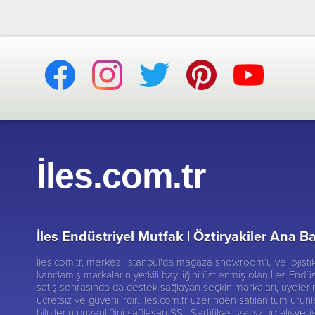
İles.com.tr
İles Endüstriyel Mutfak |
Öztiryakiler Ana Ba
İles.com.tr, merkezi İstanbul'da mağaza showroom’u ve lojist
kanıtlamış markaların yetkili bayiliğini üstlenmiş olan İles Endüs
satış sonrasında da destek sağlayan seçkin markaları, üyelerine
ücretsiz ve güvenilirdir. iles.com.tr üzerinden satılan tüm ürünl
bilgilerin güvenliğini sağlayan SSL Sertifikası ve iyzigo alışver