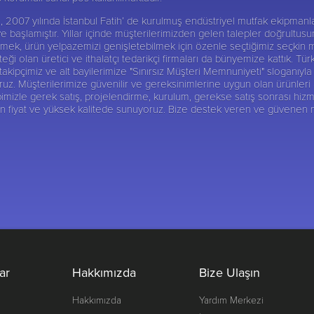
 Şti, 2007 yılında İstanbul Fatih’ de kurulmuş endüstriyel mutfak ekipma
ye başlamıştır. Yıllar içinde müşterilerimizden gelen talepler doğrultu
abilmek, ürün yelpazemizi genişletebilmek için özenle seçtiğimiz seçkin 
ği olan üretici ve ithalatçı tedarikçi firmaları da bünyemize kattık. Tür
ipçimiz ve alt bayilerimize "Sınırsız Müşteri Memnuniyeti" sloganıyla 
 Müşterilerimize güvenilir ve gereksinimlerine uygun olan ürünleri alte
imizle gerek satış, projelendirme, kurulum, gerekse satış sonrası hizm
gun fiyat ve yüksek kalitede sunuyoruz. Bize destek veren ve güvenen
ar
Hakkımızda
Bize Ulaşın
Hakkımızda
Yardım Merkezi