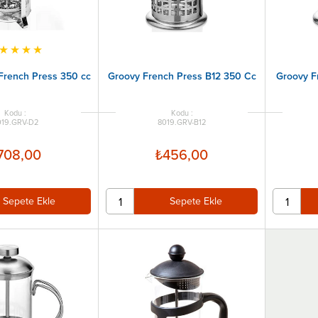
★
★
★
★
French Press 350 cc
Groovy French Press B12 350 Cc
Groovy F
019.GRV-D2
8019.GRV-B12
708,00
₺456,00
Sepete Ekle
Sepete Ekle