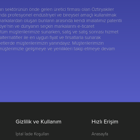
nları sektörünün önde gelen üretici firması olan
Öztiryakiler
sunda profesyonel endüstriyel ve bireysel amaçlı kullanılmak
markalardan oluşan bunların arasında kendi imalatımız patentli
kiye’nin ve dünyanın seçkin markalarını e-ticaret
tüm müşterilerimize sunarken, satış ve satış sonrası hizmet
rnatifler ile en uygun fiyat ve fırsatlarla sunarak
etlerde müşterilerimizin yanındayız. Müşterilerimizin
 müşterimizle gelişmeye ve yenilikleri takip etmeye devam
Gizlilik ve Kullanım
Hızlı Erişim
İptal İade Koşulları
Anasayfa