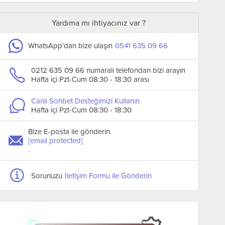
Yardıma mı ihtiyacınız var ?
WhatsApp'dan bize ulaşın
0541 635 09 66
0212 635 09 66 numaralı telefondan bizi arayın
Hafta içi Pzt-Cum 08:30 - 18:30 arası
Öztiryakiler Komple
Öztiryakiler Komple
Canlı Sohbet Desteğimizi Kullanın
Paslanmaz Et Kıyma Makinesi
Paslanmaz Et Kıyma
Hafta içi Pzt-Cum 08:30 - 18:30
22 lik Soğutmalı Monofaze
22 lik Soğutmalı Trif
₺307.551,16
₺297.689,06
₺132.247,13
₺128.006,50
Ücretsiz Kargo
Ücretsiz Kargo
Bize E-posta ile gönderin.
[email protected]
Sepete Ekle
Sepete Ekle
.
Sorunuzu
İletişim Formu ile Gönderin