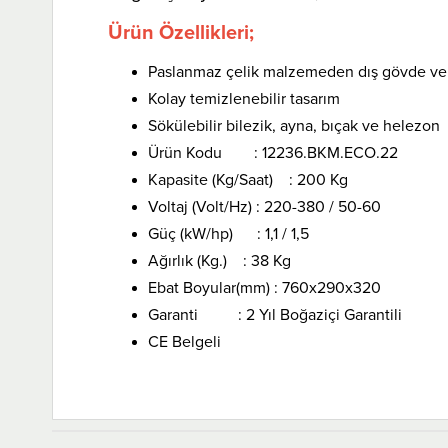
Ürün Özellikleri;
Paslanmaz çelik malzemeden dış gövde ve 
Kolay temizlenebilir tasarım
Sökülebilir bilezik, ayna, bıçak ve helezon
Ürün Kodu : 12236.BKM.ECO.22
Kapasite (Kg/Saat) : 200 Kg
Voltaj (Volt/Hz) : 220-380 / 50-60
Güç (kW/hp) : 1,1 / 1,5
Ağırlık (Kg.) : 38 Kg
Ebat Boyular(mm) : 760x290x320
Garanti : 2 Yıl Boğaziçi Garantili
CE Belgeli