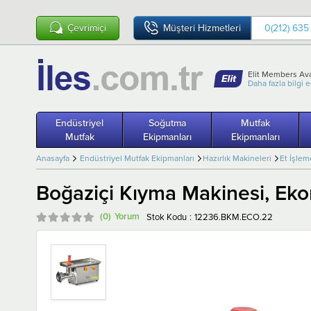
Çevrimiçi
Müşteri Hizmetleri
0(212) 635
Elit Members Ava
Daha fazla bilgi 
Endüstriyel
Soğutma
Mutfak
Mutfak
Ekipmanları
Ekipmanları
Anasayfa
Endüstriyel Mutfak Ekipmanları
Hazırlık Makineleri
Et İşlem
Boğaziçi Kıyma Makinesi, Ek
(0)
Stok Kodu
12236.BKM.ECO.22