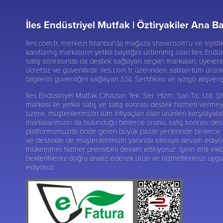
İles Endüstriyel Mutfak |
Öztiryakiler Ana Ba
İles.com.tr, merkezi İstanbul'da mağaza showroom’u ve lojist
kanıtlamış markaların yetkili bayiliğini üstlenmiş olan İles Endüs
satış sonrasında da destek sağlayan seçkin markaları, üyelerine
ücretsiz ve güvenilirdir. iles.com.tr üzerinden satılan tüm ürünl
bilgilerin güvenliğini sağlayan SSL Sertifikası ve iyzigo alışver
İles Endüstriyel Mutfak Cihazları Tek. Ser. Hizm. San.Tic. Ltd.
markası ile yetkili satış ve satış sonrası destek hizmeti verme
üzere, müşterilerimizin tüm ihtiyaçları olan ürünleri karşılay
markalarımızın da bulunduğu binlerce ürünü, satış sonrası deste
platformumuzda önde gelen büyük pazar yerlerinde binlerce tak
ve destekle de müşterilerimizin yanında olmaya devam ediyoruz.
mükemmel hizmet prensibini devam ettiriyoruz. İşinin ehli ekib
beklentilerini doğru analiz ederek ürün ve hizmetlerimizi uy
ediyoruz.