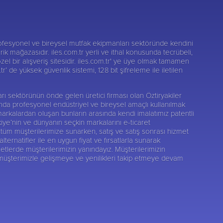
fesyonel ve bireysel mutfak ekipmanları sektöründe kendini
darik mağazasıdır. iles.com.tr yerli ve ithal konusunda tecrübeli,
zel bir alışveriş sitesidir. iles.com.tr' ye üye olmak tamamen
r’ de yüksek güvenlik sistemi, 128 bit şifreleme ile iletilen
nları sektörünün önde gelen üretici firması olan
Öztiryakiler
sunda profesyonel endüstriyel ve bireysel amaçlı kullanılmak
markalardan oluşan bunların arasında kendi imalatımız patentli
kiye’nin ve dünyanın seçkin markalarını e-ticaret
tüm müşterilerimize sunarken, satış ve satış sonrası hizmet
rnatifler ile en uygun fiyat ve fırsatlarla sunarak
etlerde müşterilerimizin yanındayız. Müşterilerimizin
 müşterimizle gelişmeye ve yenilikleri takip etmeye devam