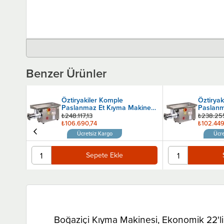
Benzer Ürünler
Öztiryakiler Komple
Öztirya
kinesi
Paslanmaz Et Kıyma Makinesi
Paslanm
32 Lik Monofaze
32 Lik T
₺248.117,13
₺238.25
₺106.690,74
₺102.449
Ücretsiz Kargo
Ücre
Sepete Ekle
Boğaziçi Kıyma Makinesi, Ekonomik 22'