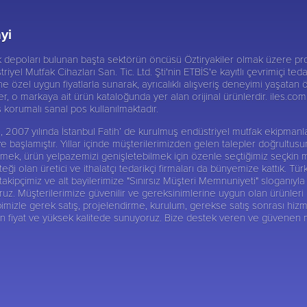
yi
ik depoları bulunan başta sektörün öncüsü
Öztiryakiler
olmak üzere pro
triyel Mutfak Cihazları San. Tic. Ltd. Şti'nin ETBİS'e kayıtlı çevrimiçi te
 özel uygun fiyatlarla sunarak, ayrıcalıklı alışveriş deneyimi yaşatan ö
er, o markaya ait ürün kataloğunda yer alan orijinal ürünlerdir. iles.com.t
iş korumalı sanal pos kullanılmaktadır.
 Şti, 2007 yılında İstanbul Fatih’ de kurulmuş endüstriyel mutfak ekipma
ye başlamıştır. Yıllar içinde müşterilerimizden gelen talepler doğrultu
abilmek, ürün yelpazemizi genişletebilmek için özenle seçtiğimiz seçkin 
ği olan üretici ve ithalatçı tedarikçi firmaları da bünyemize kattık. Tür
ipçimiz ve alt bayilerimize "Sınırsız Müşteri Memnuniyeti" sloganıyla 
 Müşterilerimize güvenilir ve gereksinimlerine uygun olan ürünleri alte
imizle gerek satış, projelendirme, kurulum, gerekse satış sonrası hizm
gun fiyat ve yüksek kalitede sunuyoruz. Bize destek veren ve güvenen