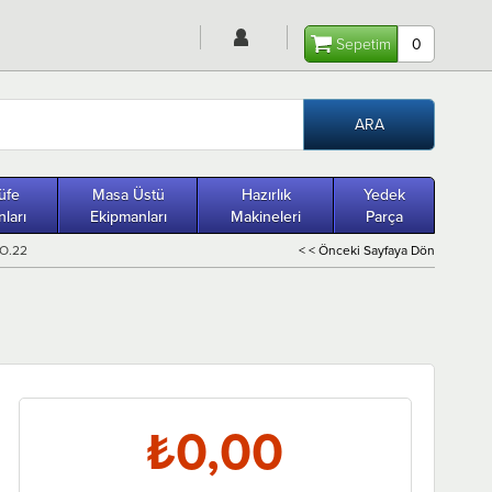
Sepetim
0
üfe
Masa Üstü
Hazırlık
Yedek
ları
Ekipmanları
Makineleri
Parça
CO.22
< < Önceki Sayfaya Dön
₺0,00