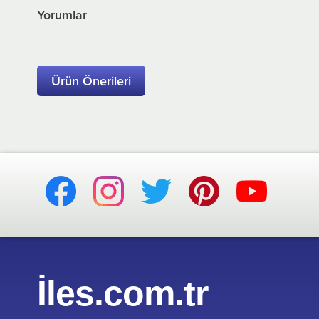
Yorumlar
Ürün Önerileri
İles.com.tr