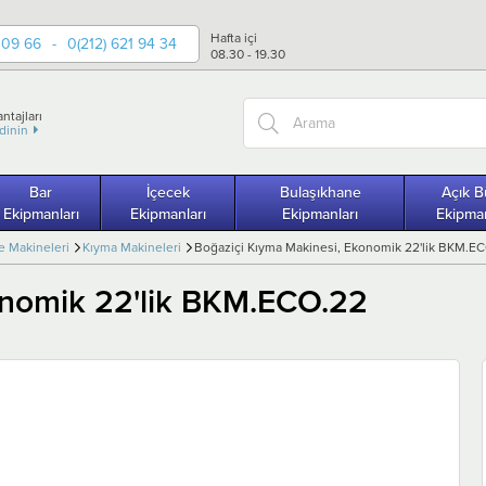
Hafta içi
 09 66
-
0(212) 621 94 34
08.30 - 19.30
ntajları
edinin
Bar
İçecek
Bulaşıkhane
Açık B
Ekipmanları
Ekipmanları
Ekipmanları
Ekipman
e Makineleri
Kıyma Makineleri
Boğaziçi Kıyma Makinesi, Ekonomik 22'lik BKM.E
onomik 22'lik BKM.ECO.22