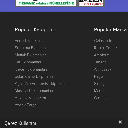
Popüler Kategoriler
Popüler Markal
Endüstriyel Mutfak
Öztiryakiler
Soğutma Ekipmanları
Robot Coupe
Mutfak Ekipmanları
Arcoform
Bar Ekipmanları
Tribeca
İçecek Ekipmanları
Altınbaşak
Bulaşıkhane Ekipmanları
Pirge
Açık Büfe ve Servis Ekipmanları
Simag
Masa Üstü Ekipmanları
Marcato
Hazırlık Makineleri
Groovy
Yedek Parça
Çerez Kullanımı