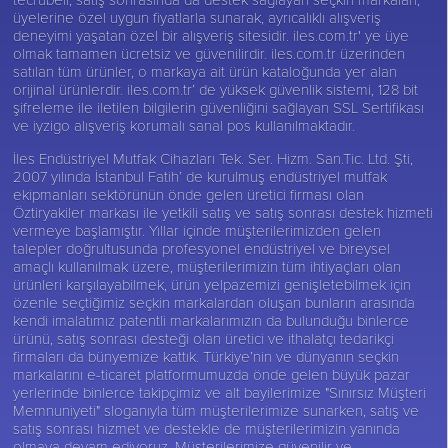
üyelerine özel uygun fiyatlarla sunarak, ayrıcalıklı alışveriş
deneyimi yaşatan özel bir alışveriş sitesidir. iles.com.tr' ye üye
olmak tamamen ücretsiz ve güvenilirdir. iles.com.tr üzerinden
satılan tüm ürünler, o markaya ait ürün kataloğunda yer alan
orijinal ürünlerdir. iles.com.tr’ de yüksek güvenlik sistemi, 128 bit
şifreleme ile iletilen bilgilerin güvenliğini sağlayan SSL Sertifikası
ve iyzigo alışveriş korumalı sanal pos kullanılmaktadır.
İles Endüstriyel Mutfak Cihazları Tek. Ser. Hizm. San.Tic. Ltd. Şti,
2007 yılında İstanbul Fatih’ de kurulmuş endüstriyel mutfak
ekipmanları sektörünün önde gelen üretici firması olan
Öztiryakiler
markası ile yetkili satış ve satış sonrası destek hizmeti
vermeye başlamıştır. Yıllar içinde müşterilerimizden gelen
talepler doğrultusunda profesyonel endüstriyel ve bireysel
amaçlı kullanılmak üzere, müşterilerimizin tüm ihtiyaçları olan
ürünleri karşılayabilmek, ürün yelpazemizi genişletebilmek için
özenle seçtiğimiz seçkin markalardan oluşan bunların arasında
kendi imalatımız patentli markalarımızın da bulunduğu binlerce
ürünü, satış sonrası desteği olan üretici ve ithalatçı tedarikçi
firmaları da bünyemize kattık. Türkiye’nin ve dünyanın seçkin
markalarını e-ticaret platformumuzda önde gelen büyük pazar
yerlerinde binlerce takipçimiz ve alt bayilerimize "Sınırsız Müşteri
Memnuniyeti" sloganıyla tüm müşterilerimize sunarken, satış ve
satış sonrası hizmet ve destekle de müşterilerimizin yanında
olmaya devam ediyoruz. Müşterilerimize güvenilir ve