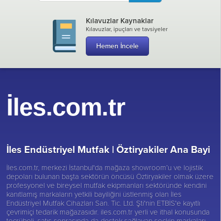
Kılavuzlar Kaynaklar
Kılavuzlar, ipuçları ve tavsiyeler
Hemen İncele
İles.com.tr
İles Endüstriyel Mutfak |
Öztiryakiler Ana Bayi
İles.com.tr, merkezi İstanbul'da mağaza showroom’u ve lojistik
depoları bulunan başta sektörün öncüsü
Öztiryakiler
olmak üzere
profesyonel ve bireysel mutfak ekipmanları sektöründe kendini
kanıtlamış markaların yetkili bayiliğini üstlenmiş olan İles
Endüstriyel Mutfak Cihazları San. Tic. Ltd. Şti'nin ETBİS'e kayıtlı
çevrimiçi tedarik mağazasıdır. iles.com.tr yerli ve ithal konusunda
tecrübeli, satış sonrasında da destek sağlayan seçkin markaları,