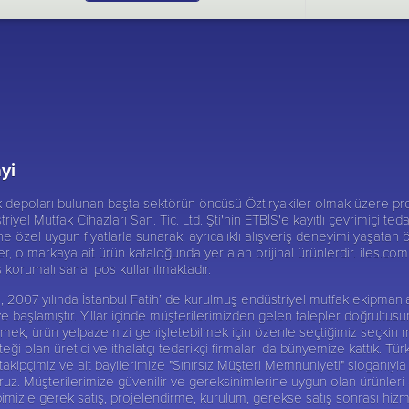
yi
ik depoları bulunan başta sektörün öncüsü
Öztiryakiler
olmak üzere pro
triyel Mutfak Cihazları San. Tic. Ltd. Şti'nin ETBİS'e kayıtlı çevrimiçi te
 özel uygun fiyatlarla sunarak, ayrıcalıklı alışveriş deneyimi yaşatan ö
er, o markaya ait ürün kataloğunda yer alan orijinal ürünlerdir. iles.com.t
iş korumalı sanal pos kullanılmaktadır.
 Şti, 2007 yılında İstanbul Fatih’ de kurulmuş endüstriyel mutfak ekipma
ye başlamıştır. Yıllar içinde müşterilerimizden gelen talepler doğrultu
abilmek, ürün yelpazemizi genişletebilmek için özenle seçtiğimiz seçkin 
ği olan üretici ve ithalatçı tedarikçi firmaları da bünyemize kattık. Tür
ipçimiz ve alt bayilerimize "Sınırsız Müşteri Memnuniyeti" sloganıyla 
 Müşterilerimize güvenilir ve gereksinimlerine uygun olan ürünleri alte
imizle gerek satış, projelendirme, kurulum, gerekse satış sonrası hizm