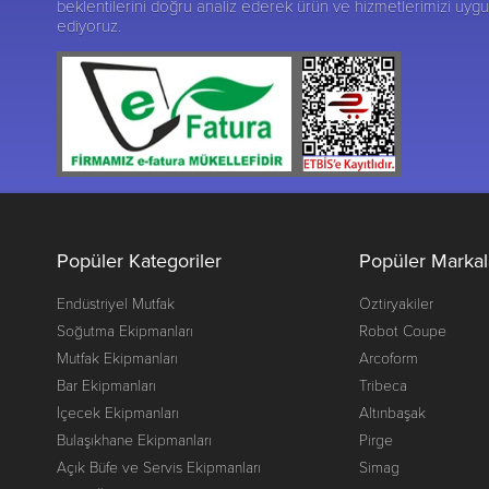
beklentilerini doğru analiz ederek ürün ve hizmetlerimizi uy
ediyoruz.
Popüler Kategoriler
Popüler Markal
Endüstriyel Mutfak
Öztiryakiler
Soğutma Ekipmanları
Robot Coupe
Mutfak Ekipmanları
Arcoform
Bar Ekipmanları
Tribeca
İçecek Ekipmanları
Altınbaşak
Bulaşıkhane Ekipmanları
Pirge
Açık Büfe ve Servis Ekipmanları
Simag