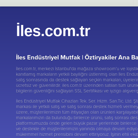
İles.com.tr
İles Endüstriyel Mutfak |
Öztiryakiler Ana Ba
İles.com.tr, merkezi İstanbul'da mağaza showroom’u ve lojist
kanıtlamış markaların yetkili bayiliğini üstlenmiş olan İles Endüs
satış sonrasında da destek sağlayan seçkin markaları, üyelerine
ücretsiz ve güvenilirdir. iles.com.tr üzerinden satılan tüm ürünl
bilgilerin güvenliğini sağlayan SSL Sertifikası ve iyzigo alışver
İles Endüstriyel Mutfak Cihazları Tek. Ser. Hizm. San.Tic. Ltd.
markası ile yetkili satış ve satış sonrası destek hizmeti verme
üzere, müşterilerimizin tüm ihtiyaçları olan ürünleri karşılay
markalarımızın da bulunduğu binlerce ürünü, satış sonrası deste
platformumuzda önde gelen büyük pazar yerlerinde binlerce tak
ve destekle de müşterilerimizin yanında olmaya devam ediyoruz.
mükemmel hizmet prensibini devam ettiriyoruz. İşinin ehli ekib