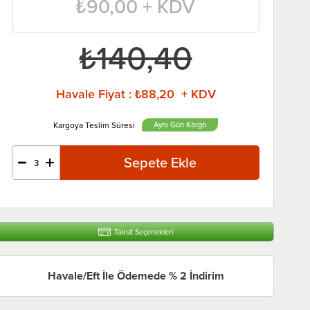
₺90,00
+ KDV
₺140,40
Havale Fiyat
:
₺88,20 + KDV
Aynı Gün
Taksit Seçenekleri
Havale/Eft İle Ödemede % 2 İndirim