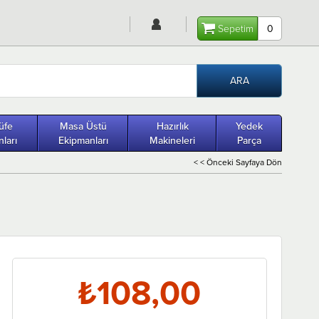
Sepetim
0
üfe
Masa Üstü
Hazırlık
Yedek
ları
Ekipmanları
Makineleri
Parça
< < Önceki Sayfaya Dön
₺108,00