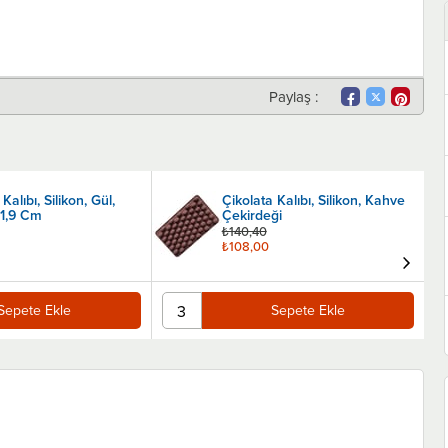
Paylaş :
Kalıbı, Silikon, Gül,
Çikolata Kalıbı, Silikon, Kahve
x1,9 Cm
Çekirdeği
₺140,40
₺108,00
Sepete Ekle
Sepete Ekle