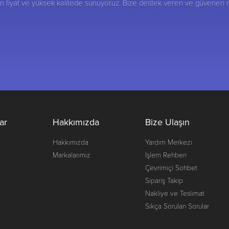
gun fiyat ve yüksek kalitede sunuyoruz. Bize destek veren ve güvenen
ar
Hakkımızda
Bize Ulaşın
Hakkımızda
Yardım Merkezi
Markalarımız
İşlem Rehberi
Çevrimiçi Sohbet
Sipariş Takip
Nakliye ve Teslimat
Sıkça Sorulan Sorular