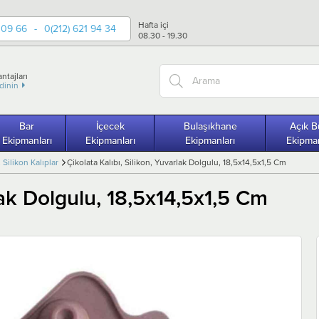
Hafta içi
 09 66
-
0(212) 621 94 34
08.30 - 19.30
ntajları
edinin
Bar
İçecek
Bulaşıkhane
Açık B
Ekipmanları
Ekipmanları
Ekipmanları
Ekipman
, Silikon Kalıplar
Çikolata Kalıbı, Silikon, Yuvarlak Dolgulu, 18,5x14,5x1,5 Cm
rlak Dolgulu, 18,5x14,5x1,5 Cm