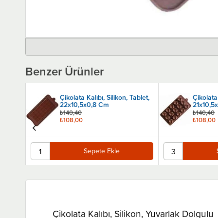
Benzer Ürünler
ılbaşı,
Çikolata Kalıbı, Silikon, Tablet,
Çikolata 
22x10,5x0,8 Cm
21x10,5
₺140,40
₺140,40
₺108,00
₺108,00
Sepete Ekle
Çikolata Kalıbı, Silikon, Yuvarlak Dolgulu