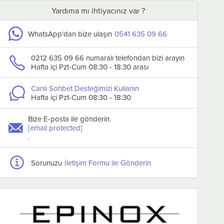
Yardıma mı ihtiyacınız var ?
WhatsApp'dan bize ulaşın
0541 635 09 66
0212 635 09 66 numaralı telefondan bizi arayın
Hafta içi Pzt-Cum 08:30 - 18:30 arası
Canlı Sohbet Desteğimizi Kullanın
Hafta içi Pzt-Cum 08:30 - 18:30
Çikolata Kalıbı, Silikon, Kalp,
Çikolata Kalıbı, Sili
21,2x10,6x2 Cm
20,5x10,5x1 Cm
₺140,40
₺140,40
Bize E-posta ile gönderin.
₺108,00
₺108,00
[email protected]
.
Sepete Ekle
Sepete Ekle
Sorunuzu
İletişim Formu ile Gönderin