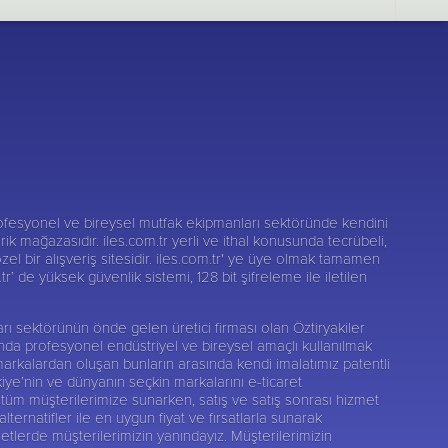
fesyonel ve bireysel mutfak ekipmanları sektöründe kendini
darik mağazasıdır. iles.com.tr yerli ve ithal konusunda tecrübeli,
zel bir alışveriş sitesidir. iles.com.tr' ye üye olmak tamamen
r’ de yüksek güvenlik sistemi, 128 bit şifreleme ile iletilen
nları sektörünün önde gelen üretici firması olan
Öztiryakiler
sunda profesyonel endüstriyel ve bireysel amaçlı kullanılmak
markalardan oluşan bunların arasında kendi imalatımız patentli
kiye’nin ve dünyanın seçkin markalarını e-ticaret
tüm müşterilerimize sunarken, satış ve satış sonrası hizmet
rnatifler ile en uygun fiyat ve fırsatlarla sunarak
etlerde müşterilerimizin yanındayız. Müşterilerimizin