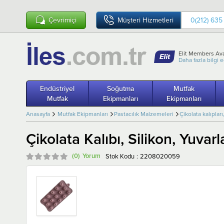
Çevrimiçi
Müşteri Hizmetleri
0(212) 635
Elit Members Ava
Daha fazla bilgi 
Endüstriyel
Soğutma
Mutfak
Mutfak
Ekipmanları
Ekipmanları
Anasayfa
Mutfak Ekipmanları
Pastacılık Malzemeleri
Çikolata kalıpları
Çikolata Kalıbı, Silikon, Yuva
(0)
Stok Kodu
2208020059