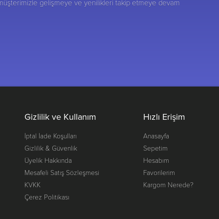
 müşterimizle gelişmeye ve yenilikleri takip etmeye devam
Gizlilik ve Kullanım
Hızlı Erişim
İptal İade Koşulları
Anasayfa
Gizlilik & Güvenlik
Sepetim
Üyelik Hakkında
Hesabım
Mesafeli Satış Sözleşmesi
Favorilerim
KVKK
Kargom Nerede?
Çerez Politikası