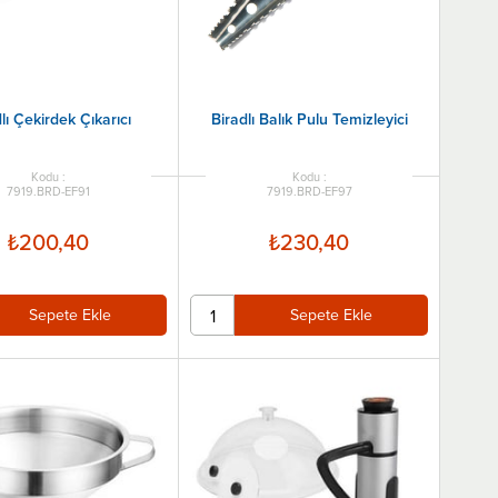
lı Çekirdek Çıkarıcı
Biradlı Balık Pulu Temizleyici
7919.BRD-EF91
7919.BRD-EF97
₺200,40
₺230,40
Sepete Ekle
Sepete Ekle