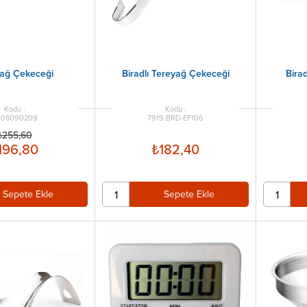
ağ Çekeceği
Biradlı Tereyağ Çekeceği
Birad
005090209
7919.BRD-EF106
₺255,60
196,80
₺182,40
Sepete Ekle
Sepete Ekle