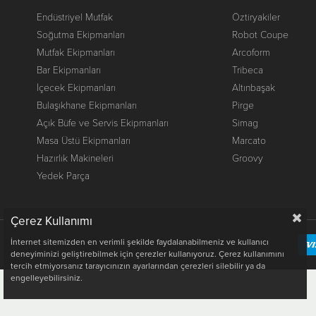
Endüstriyel Mutfak
Öztiryakiler
Soğutma Ekipmanları
Robot Coupe
Mutfak Ekipmanları
Arcoform
Bar Ekipmanları
Tribeca
İçecek Ekipmanları
Altınbaşak
Bulaşıkhane Ekipmanları
Pirge
Açık Büfe ve Servis Ekipmanları
Simag
Masa Üstü Ekipmanları
Marcato
Hazırlık Makineleri
Groovy
Yedek Parça
Çerez Kullanımı
İnternet sitemizden en verimli şekilde faydalanabilmeniz ve kullanıcı
deneyiminizi geliştirebilmek için çerezler kullanıyoruz. Çerez kullanımını
tercih etmiyorsanız tarayıcınızın ayarlarından çerezleri silebilir ya da
engelleyebilirsiniz.