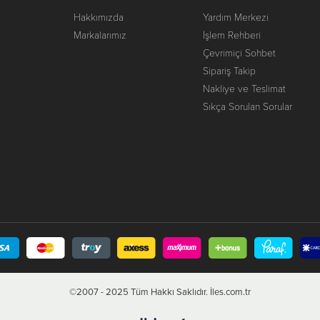
Hakkımızda
Yardım Merkezi
Markalarımız
İşlem Rehberi
Çevrimiçi Sohbet
Sipariş Takip
Nakliye ve Teslimat
Sıkça Sorulan Sorular
©2007 - 2025 Tüm Hakkı Saklıdır. İles.com.tr