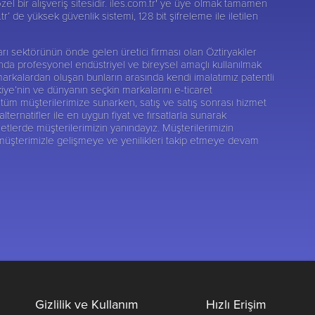
zel bir alışveriş sitesidir. iles.com.tr' ye üye olmak tamamen
r’ de yüksek güvenlik sistemi, 128 bit şifreleme ile iletilen
nları sektörünün önde gelen üretici firması olan
Öztiryakiler
sunda profesyonel endüstriyel ve bireysel amaçlı kullanılmak
markalardan oluşan bunların arasında kendi imalatımız patentli
kiye’nin ve dünyanın seçkin markalarını e-ticaret
tüm müşterilerimize sunarken, satış ve satış sonrası hizmet
rnatifler ile en uygun fiyat ve fırsatlarla sunarak
etlerde müşterilerimizin yanındayız. Müşterilerimizin
 müşterimizle gelişmeye ve yenilikleri takip etmeye devam
Gizlilik ve Kullanım
Hızlı Erişim