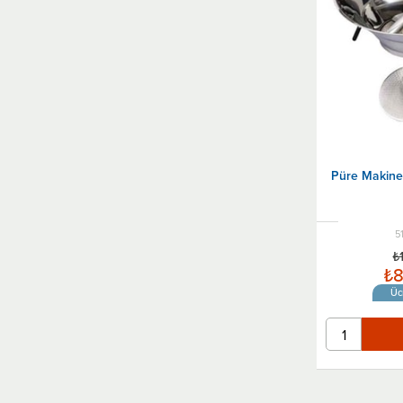
Yumurta Dilimleyici
Jöle Hunisi
Pizza Ruletleri
Hamur Ruletleri
Pudra Şekeri Serpici
Limon Sıkacakları
Püre Makine
Sipariş Tutucular
Çelik Eldiven
Açacaklar
5
₺
Sarımsak Ezici
₺8
Fişek Sosluk ve Şurup Dökücüler
Üc
Şef Cımbızı
Mangal & Barbekü Temizleme Fırçası
Resepsiyon & Garson Çağrı Zili
Patates Küreği