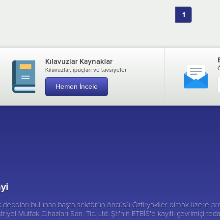
1
Kılavuzlar Kaynaklar
Kılavuzlar, ipuçları ve tavsiyeler
Hemen İncele
yi
ik depoları bulunan başta sektörün öncüsü
Öztiryakiler
olmak üzere pro
triyel Mutfak Cihazları San. Tic. Ltd. Şti'nin ETBİS'e kayıtlı çevrimiçi te