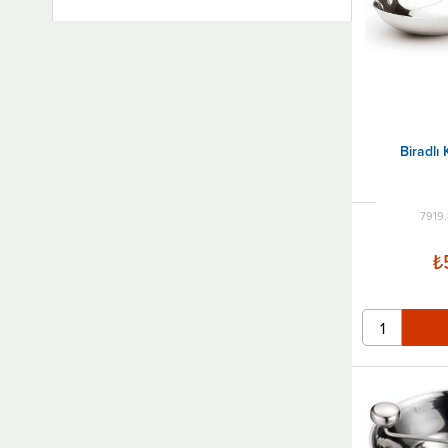
Silpat
Kepçeler
Servis Maşaları, Servis Makasları
Servis Kaşığı
Rendeler
Biradlı 
Et Döveceği
Havanlar
7919
Parizyen Kaşıklar
Dekor Bıçakları
₺
Kesme Tahtası ve Standlar
Soyucu ve Oyucular
Fırın Eldiveni
Mandolin Kesme Makinesi
Patates Ezici
Ölçü Kabı ve Ölçü Kaşıkları