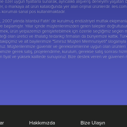
 özel uygun fiyatlarla sunarak, ayrıcalıklı alışveriş deneyimi yaşatan ö
er, o markaya ait ürün kataloğunda yer alan orijinal ürünlerdir. iles.com.t
iş korumalı sanal pos kullanılmaktadır.
 Şti, 2007 yılında İstanbul Fatih’ de kurulmuş endüstriyel mutfak ekipma
ye başlamıştır. Yıllar içinde müşterilerimizden gelen talepler doğrultu
abilmek, ürün yelpazemizi genişletebilmek için özenle seçtiğimiz seçkin 
ği olan üretici ve ithalatçı tedarikçi firmaları da bünyemize kattık. Tür
ipçimiz ve alt bayilerimize "Sınırsız Müşteri Memnuniyeti" sloganıyla 
 Müşterilerimize güvenilir ve gereksinimlerine uygun olan ürünleri alte
imizle gerek satış, projelendirme, kurulum, gerekse satış sonrası hizm
gun fiyat ve yüksek kalitede sunuyoruz. Bize destek veren ve güvenen
ar
Hakkımızda
Bize Ulaşın