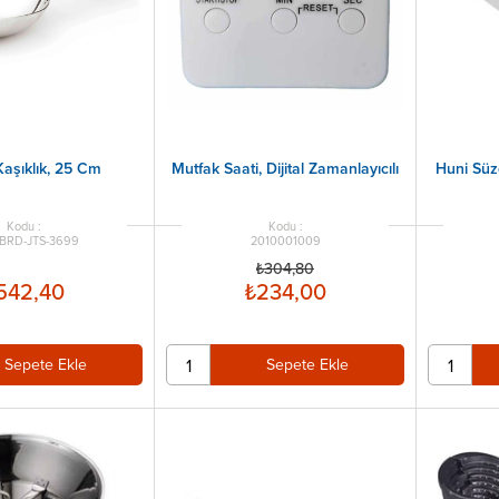
Kaşıklık, 25 Cm
Mutfak Saati, Dijital Zamanlayıcılı
Huni Süz
.BRD-JTS-3699
2010001009
₺304,80
542,40
₺234,00
Sepete Ekle
Sepete Ekle