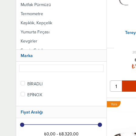
Mutfak Pürmüzü
Termometre
Kaşıklık, Kepçelik
Yumurta Fırçası
Terey
Kevgirler
Servis Çatalı
2
Marka
Spatulalar
₺
Plastik Kazıyıcı
Şapşak
BİRADLI
Pataşu Sopaları
EPİNOX
Çırpma Teli
Çin Külahı
Yeni
Ürün
Fiyat Aralığı
Tel Süzgeç
Dondurma Kaşığı, Dondurma Makası
Pizza ve Hamur Kesiciler
₺0,00 - ₺8.320,00