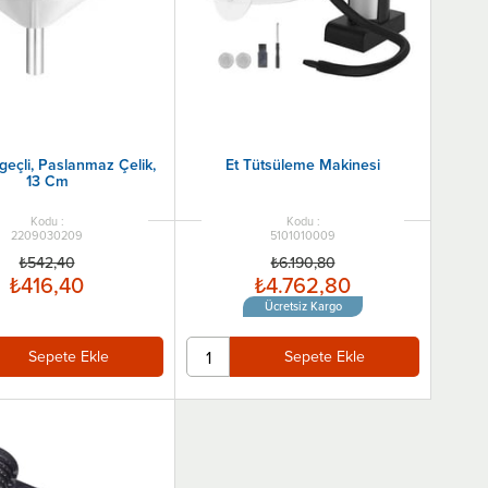
geçli, Paslanmaz Çelik,
Et Tütsüleme Makinesi
13 Cm
2209030209
5101010009
₺542,40
₺6.190,80
₺416,40
₺4.762,80
Ücretsiz Kargo
Sepete Ekle
Sepete Ekle