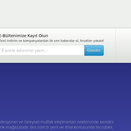
E-Bültenimize Kayıt Olun
Özel indirim ve kampanyalardan ilk sen haberdar ol, fırsatları yakala!
Gönder
fesyonel ve bireysel mutfak ekipmanları sektöründe kendini
darik mağazasıdır. iles.com.tr yerli ve ithal konusunda tecrübeli,