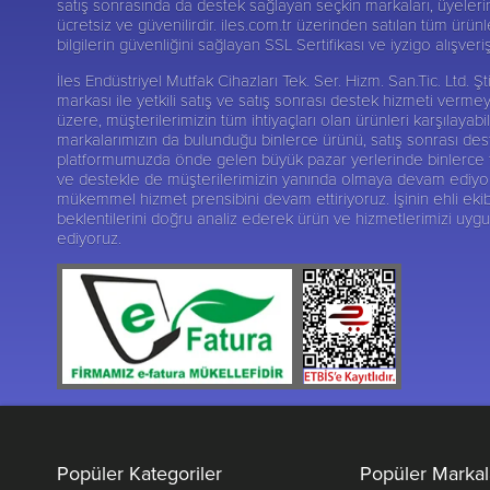
satış sonrasında da destek sağlayan seçkin markaları, üyelerine
ücretsiz ve güvenilirdir. iles.com.tr üzerinden satılan tüm ürünl
bilgilerin güvenliğini sağlayan SSL Sertifikası ve iyzigo alışver
İles Endüstriyel Mutfak Cihazları Tek. Ser. Hizm. San.Tic. Ltd.
markası ile yetkili satış ve satış sonrası destek hizmeti verme
üzere, müşterilerimizin tüm ihtiyaçları olan ürünleri karşılay
markalarımızın da bulunduğu binlerce ürünü, satış sonrası deste
platformumuzda önde gelen büyük pazar yerlerinde binlerce tak
ve destekle de müşterilerimizin yanında olmaya devam ediyoruz.
mükemmel hizmet prensibini devam ettiriyoruz. İşinin ehli ekib
beklentilerini doğru analiz ederek ürün ve hizmetlerimizi uy
ediyoruz.
Popüler Kategoriler
Popüler Markal