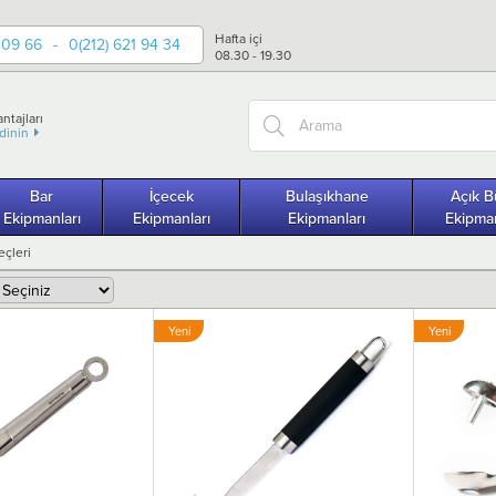
Hafta içi
 09 66
-
0(212) 621 94 34
08.30 - 19.30
ntajları
edinin
Bar
İçecek
Bulaşıkhane
Açık B
Ekipmanları
Ekipmanları
Ekipmanları
Ekipman
eçleri
Yeni
Yeni
Ürün
Ürün