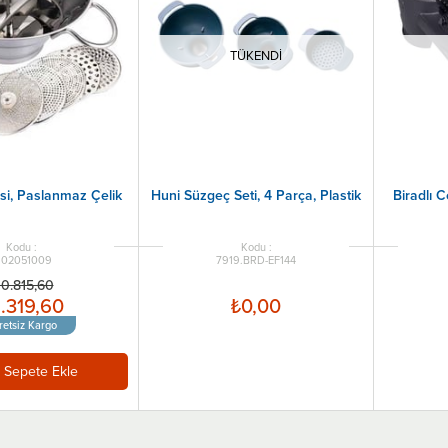
TÜKENDI
si, Paslanmaz Çelik
Huni Süzgeç Seti, 4 Parça, Plastik
Biradlı C
102051009
7919.BRD-EF144
10.815,60
.319,60
₺0,00
retsiz Kargo
Sepete Ekle