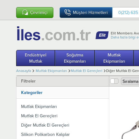
Çevrimiçi
Müşteri Hizmetleri
0(212) 635
Elit Members Ava
Daha fazla bilgi 
Endüstriyel
Soğutma
Mutfak
Mutfak
Ekipmanları
Ekipmanları
Anasayfa
Mutfak Ekipmanları
Mutfak El Gereçleri
Diğer Mutfak El Ger
Filtreler
Kategoriler
Mutfak Ekipmanları
Mutfak El Gereçleri
Diğer Mutfak El Gereçleri
Silikon Polikarbon Kalıplar