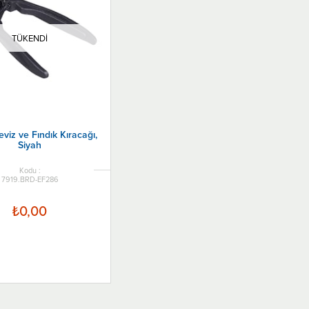
TÜKENDI
eviz ve Fındık Kıracağı,
Siyah
7919.BRD-EF286
₺0,00