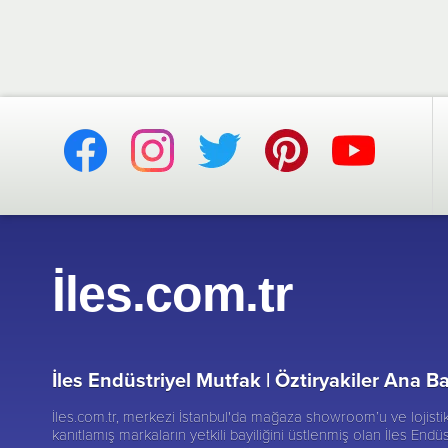
Peynir Kesici
Et ve Tavuk Makası
Et Asma Kancaları
Balık Cımbızı
Kürekler Şaşulalar
İles.com.tr
İles Endüstriyel Mutfak |
Öztiryakiler Ana Ba
İles.com.tr, merkezi İstanbul'da mağaza showroom’u ve lojist
kanıtlamış markaların yetkili bayiliğini üstlenmiş olan İles Endüs