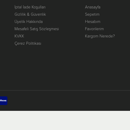
İptal İade Koşulları
Anasayfa
Gizlilik & Güvenlik
Sepetim
Üyelik Hakkında
Hesabım
Mesafeli Satış Sözleşmesi
Favorilerim
KVKK
Kargom Nerede?
Çerez Politikası