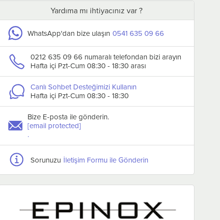
Yardıma mı ihtiyacınız var ?
WhatsApp'dan bize ulaşın
0541 635 09 66
0212 635 09 66 numaralı telefondan bizi arayın
Hafta içi Pzt-Cum 08:30 - 18:30 arası
Canlı Sohbet Desteğimizi Kullanın
Hafta içi Pzt-Cum 08:30 - 18:30
Biradlı Dondurma Kepçesi
Biradlı Dondurma K
Makaslı 39 mm
Makaslı 44 mm
Bize E-posta ile gönderin.
₺512,40
₺512,40
[email protected]
.
Sepete Ekle
Sepete Ekle
Sorunuzu
İletişim Formu ile Gönderin