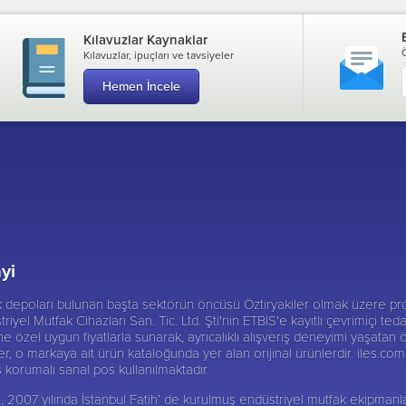
Kılavuzlar Kaynaklar
Kılavuzlar, ipuçları ve tavsiyeler
Hemen İncele
yi
ik depoları bulunan başta sektörün öncüsü
Öztiryakiler
olmak üzere pro
triyel Mutfak Cihazları San. Tic. Ltd. Şti'nin ETBİS'e kayıtlı çevrimiçi te
 özel uygun fiyatlarla sunarak, ayrıcalıklı alışveriş deneyimi yaşatan ö
er, o markaya ait ürün kataloğunda yer alan orijinal ürünlerdir. iles.com.t
iş korumalı sanal pos kullanılmaktadır.
 Şti, 2007 yılında İstanbul Fatih’ de kurulmuş endüstriyel mutfak ekipma