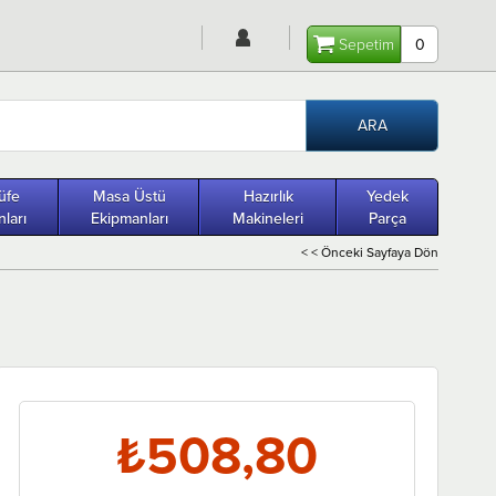
Sepetim
0
üfe
Masa Üstü
Hazırlık
Yedek
ları
Ekipmanları
Makineleri
Parça
< < Önceki Sayfaya Dön
₺508,80