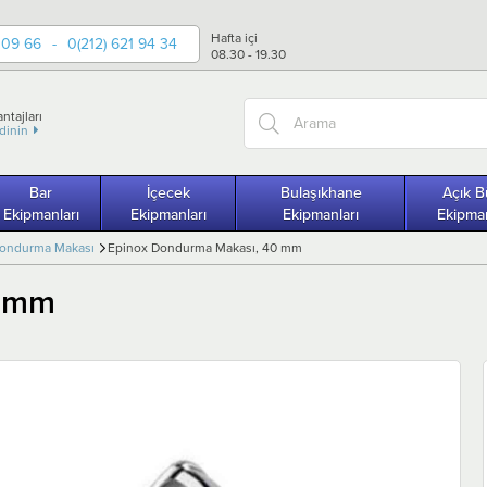
Hafta içi
 09 66
-
0(212) 621 94 34
08.30 - 19.30
ntajları
edinin
Bar
İçecek
Bulaşıkhane
Açık B
Ekipmanları
Ekipmanları
Ekipmanları
Ekipman
Dondurma Makası
Epinox Dondurma Makası, 40 mm
0 mm