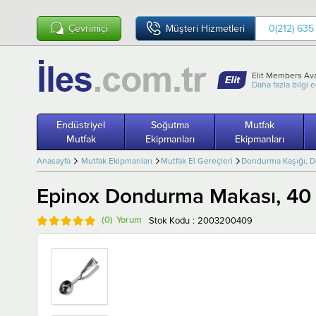
Çevrimiçi
Müşteri Hizmetleri
0(212) 635
Elit Members Ava
Daha fazla bilgi 
Endüstriyel
Soğutma
Mutfak
Mutfak
Ekipmanları
Ekipmanları
Anasayfa
Mutfak Ekipmanları
Mutfak El Gereçleri
Dondurma Kaşığı, 
Epinox Dondurma Makası, 4
(0)
Stok Kodu
2003200409