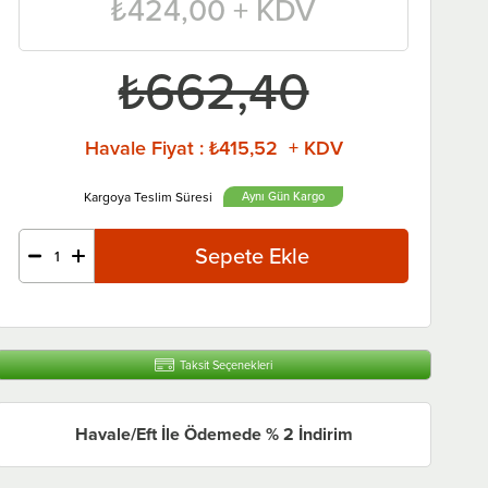
₺424,00
+ KDV
₺662,40
Havale Fiyat
:
₺415,52 + KDV
Aynı Gün
Taksit Seçenekleri
Havale/Eft İle Ödemede % 2 İndirim