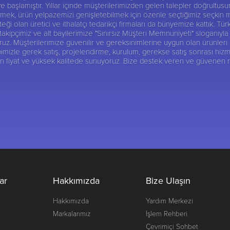
ye başlamıştır. Yıllar içinde müşterilerimizden gelen talepler doğrultu
abilmek, ürün yelpazemizi genişletebilmek için özenle seçtiğimiz seçkin 
ği olan üretici ve ithalatçı tedarikçi firmaları da bünyemize kattık. Tür
ipçimiz ve alt bayilerimize "Sınırsız Müşteri Memnuniyeti" sloganıyla 
 Müşterilerimize güvenilir ve gereksinimlerine uygun olan ürünleri alte
imizle gerek satış, projelendirme, kurulum, gerekse satış sonrası hizm
gun fiyat ve yüksek kalitede sunuyoruz. Bize destek veren ve güvenen
ar
Hakkımızda
Bize Ulaşın
Hakkımızda
Yardım Merkezi
Markalarımız
İşlem Rehberi
Çevrimiçi Sohbet