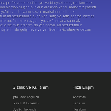
sunda profesyonel endüstriyel ve bireysel amaçlı kullanılmak
markalardan oluşan bunların arasında kendi imalatımız patentli
kiye’nin ve dünyanın seçkin markalarını e-ticaret
tüm müşterilerimize sunarken, satış ve satış sonrası hizmet
rnatifler ile en uygun fiyat ve fırsatlarla sunarak
etlerde müşterilerimizin yanındayız. Müşterilerimizin
 müşterimizle gelişmeye ve yenilikleri takip etmeye devam
Gizlilik ve Kullanım
Hızlı Erişim
İptal İade Koşulları
Anasayfa
Gizlilik & Güvenlik
Sepetim
Üyelik Hakkında
Hesabım