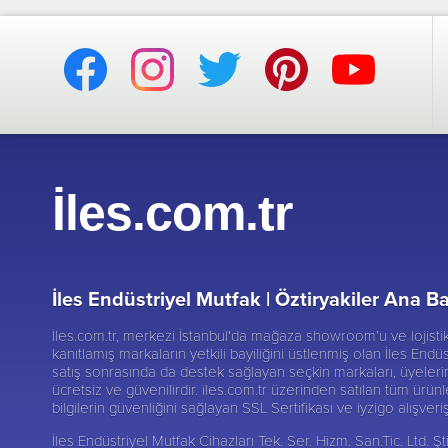
İles.com.tr
İles Endüstriyel Mutfak |
Öztiryakiler Ana Ba
İles.com.tr, merkezi İstanbul'da mağaza showroom’u ve lojist
kanıtlamış markaların yetkili bayiliğini üstlenmiş olan İles Endüs
satış sonrasında da destek sağlayan seçkin markaları, üyelerine
ücretsiz ve güvenilirdir. iles.com.tr üzerinden satılan tüm ürünl
bilgilerin güvenliğini sağlayan SSL Sertifikası ve iyzigo alışver
İles Endüstriyel Mutfak Cihazları Tek. Ser. Hizm. San.Tic. Ltd.