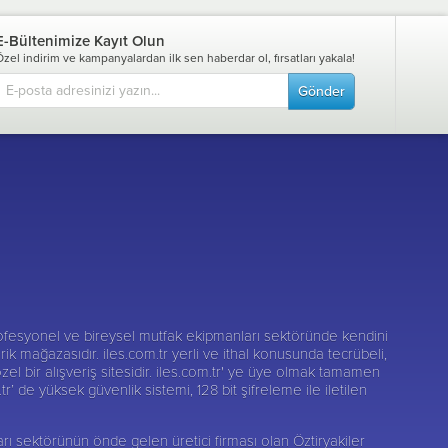
E-Bültenimize Kayıt Olun
Özel indirim ve kampanyalardan ilk sen haberdar ol, fırsatları yakala!
Gönder
fesyonel ve bireysel mutfak ekipmanları sektöründe kendini
darik mağazasıdır. iles.com.tr yerli ve ithal konusunda tecrübeli,
zel bir alışveriş sitesidir. iles.com.tr' ye üye olmak tamamen
r’ de yüksek güvenlik sistemi, 128 bit şifreleme ile iletilen
nları sektörünün önde gelen üretici firması olan
Öztiryakiler