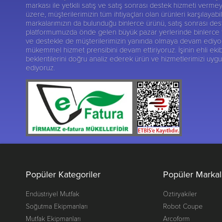
markası ile yetkili satış ve satış sonrası destek hizmeti verme
üzere, müşterilerimizin tüm ihtiyaçları olan ürünleri karşılay
markalarımızın da bulunduğu binlerce ürünü, satış sonrası deste
platformumuzda önde gelen büyük pazar yerlerinde binlerce tak
ve destekle de müşterilerimizin yanında olmaya devam ediyoruz.
mükemmel hizmet prensibini devam ettiriyoruz. İşinin ehli ekib
beklentilerini doğru analiz ederek ürün ve hizmetlerimizi uy
ediyoruz.
Popüler Kategoriler
Popüler Markal
Endüstriyel Mutfak
Öztiryakiler
Soğutma Ekipmanları
Robot Coupe
Mutfak Ekipmanları
Arcoform