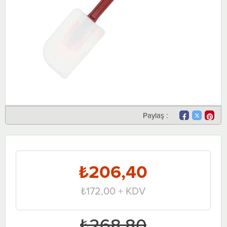
Paylaş :
₺206,40
₺172,00
+ KDV
₺268,80