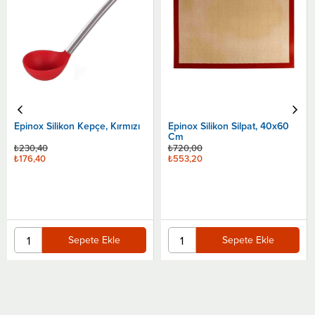
Epinox Silikon Kepçe, Kırmızı
Epinox Silikon Silpat, 40x60
Cm
₺230,40
₺720,00
₺176,40
₺553,20
Sepete Ekle
Sepete Ekle