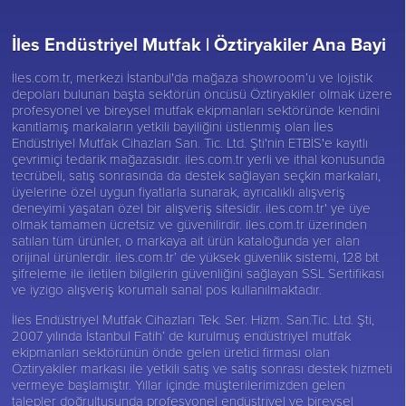
İles Endüstriyel Mutfak |
Öztiryakiler Ana Bayi
İles.com.tr, merkezi İstanbul'da mağaza showroom’u ve lojistik
depoları bulunan başta sektörün öncüsü
Öztiryakiler
olmak üzere
profesyonel ve bireysel mutfak ekipmanları sektöründe kendini
kanıtlamış markaların yetkili bayiliğini üstlenmiş olan İles
Endüstriyel Mutfak Cihazları San. Tic. Ltd. Şti'nin ETBİS'e kayıtlı
çevrimiçi tedarik mağazasıdır. iles.com.tr yerli ve ithal konusunda
tecrübeli, satış sonrasında da destek sağlayan seçkin markaları,
üyelerine özel uygun fiyatlarla sunarak, ayrıcalıklı alışveriş
deneyimi yaşatan özel bir alışveriş sitesidir. iles.com.tr' ye üye
olmak tamamen ücretsiz ve güvenilirdir. iles.com.tr üzerinden
satılan tüm ürünler, o markaya ait ürün kataloğunda yer alan
orijinal ürünlerdir. iles.com.tr’ de yüksek güvenlik sistemi, 128 bit
şifreleme ile iletilen bilgilerin güvenliğini sağlayan SSL Sertifikası
ve iyzigo alışveriş korumalı sanal pos kullanılmaktadır.
İles Endüstriyel Mutfak Cihazları Tek. Ser. Hizm. San.Tic. Ltd. Şti,
2007 yılında İstanbul Fatih’ de kurulmuş endüstriyel mutfak
ekipmanları sektörünün önde gelen üretici firması olan
Öztiryakiler
markası ile yetkili satış ve satış sonrası destek hizmeti
vermeye başlamıştır. Yıllar içinde müşterilerimizden gelen
talepler doğrultusunda profesyonel endüstriyel ve bireysel