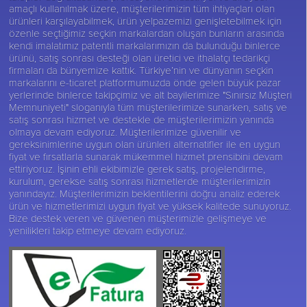
amaçlı kullanılmak üzere, müşterilerimizin tüm ihtiyaçları olan
ürünleri karşılayabilmek, ürün yelpazemizi genişletebilmek için
özenle seçtiğimiz seçkin markalardan oluşan bunların arasında
kendi imalatımız patentli markalarımızın da bulunduğu binlerce
ürünü, satış sonrası desteği olan üretici ve ithalatçı tedarikçi
firmaları da bünyemize kattık. Türkiye’nin ve dünyanın seçkin
markalarını e-ticaret platformumuzda önde gelen büyük pazar
yerlerinde binlerce takipçimiz ve alt bayilerimize "Sınırsız Müşteri
Memnuniyeti" sloganıyla tüm müşterilerimize sunarken, satış ve
satış sonrası hizmet ve destekle de müşterilerimizin yanında
olmaya devam ediyoruz. Müşterilerimize güvenilir ve
gereksinimlerine uygun olan ürünleri alternatifler ile en uygun
fiyat ve fırsatlarla sunarak mükemmel hizmet prensibini devam
ettiriyoruz. İşinin ehli ekibimizle gerek satış, projelendirme,
kurulum, gerekse satış sonrası hizmetlerde müşterilerimizin
yanındayız. Müşterilerimizin beklentilerini doğru analiz ederek
ürün ve hizmetlerimizi uygun fiyat ve yüksek kalitede sunuyoruz.
Bize destek veren ve güvenen müşterimizle gelişmeye ve
yenilikleri takip etmeye devam ediyoruz.