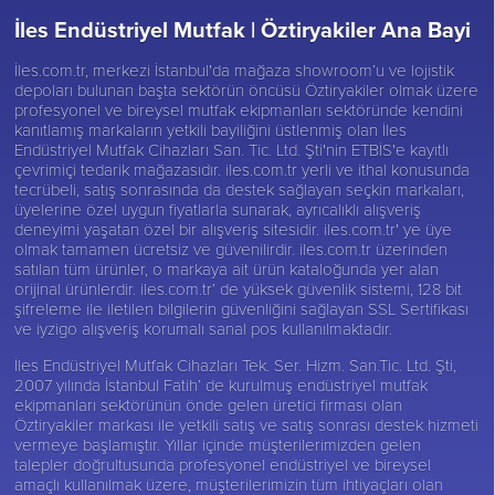
İles Endüstriyel Mutfak |
Öztiryakiler Ana Bayi
İles.com.tr, merkezi İstanbul'da mağaza showroom’u ve lojistik
depoları bulunan başta sektörün öncüsü
Öztiryakiler
olmak üzere
profesyonel ve bireysel mutfak ekipmanları sektöründe kendini
kanıtlamış markaların yetkili bayiliğini üstlenmiş olan İles
Endüstriyel Mutfak Cihazları San. Tic. Ltd. Şti'nin ETBİS'e kayıtlı
çevrimiçi tedarik mağazasıdır. iles.com.tr yerli ve ithal konusunda
tecrübeli, satış sonrasında da destek sağlayan seçkin markaları,
üyelerine özel uygun fiyatlarla sunarak, ayrıcalıklı alışveriş
deneyimi yaşatan özel bir alışveriş sitesidir. iles.com.tr' ye üye
olmak tamamen ücretsiz ve güvenilirdir. iles.com.tr üzerinden
satılan tüm ürünler, o markaya ait ürün kataloğunda yer alan
orijinal ürünlerdir. iles.com.tr’ de yüksek güvenlik sistemi, 128 bit
şifreleme ile iletilen bilgilerin güvenliğini sağlayan SSL Sertifikası
ve iyzigo alışveriş korumalı sanal pos kullanılmaktadır.
İles Endüstriyel Mutfak Cihazları Tek. Ser. Hizm. San.Tic. Ltd. Şti,
2007 yılında İstanbul Fatih’ de kurulmuş endüstriyel mutfak
ekipmanları sektörünün önde gelen üretici firması olan
Öztiryakiler
markası ile yetkili satış ve satış sonrası destek hizmeti
vermeye başlamıştır. Yıllar içinde müşterilerimizden gelen
talepler doğrultusunda profesyonel endüstriyel ve bireysel
amaçlı kullanılmak üzere, müşterilerimizin tüm ihtiyaçları olan