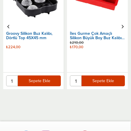
Groovy Silikon Buz Kalıbı,
İles Gurme Çok Amaçlı
Dörtlü Top 45X45 mm
Silikon Büyük Boy Buz Kalıbı,
6'Lı Küp
₺210,00
₺224,00
₺170,00
Sepete Ekle
Sepete Ekle