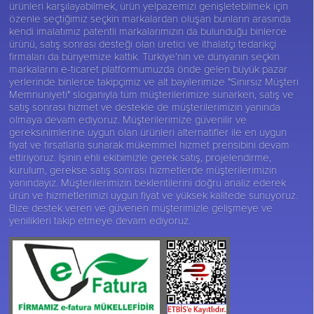
ürünleri karşılayabilmek, ürün yelpazemizi genişletebilmek için
özenle seçtiğimiz seçkin markalardan oluşan bunların arasında
kendi imalatımız patentli markalarımızın da bulunduğu binlerce
ürünü, satış sonrası desteği olan üretici ve ithalatçı tedarikçi
firmaları da bünyemize kattık. Türkiye’nin ve dünyanın seçkin
markalarını e-ticaret platformumuzda önde gelen büyük pazar
yerlerinde binlerce takipçimiz ve alt bayilerimize "Sınırsız Müşteri
Memnuniyeti" sloganıyla tüm müşterilerimize sunarken, satış ve
satış sonrası hizmet ve destekle de müşterilerimizin yanında
olmaya devam ediyoruz. Müşterilerimize güvenilir ve
gereksinimlerine uygun olan ürünleri alternatifler ile en uygun
fiyat ve fırsatlarla sunarak mükemmel hizmet prensibini devam
ettiriyoruz. İşinin ehli ekibimizle gerek satış, projelendirme,
kurulum, gerekse satış sonrası hizmetlerde müşterilerimizin
yanındayız. Müşterilerimizin beklentilerini doğru analiz ederek
ürün ve hizmetlerimizi uygun fiyat ve yüksek kalitede sunuyoruz.
Bize destek veren ve güvenen müşterimizle gelişmeye ve
yenilikleri takip etmeye devam ediyoruz.