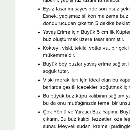
Eşsiz tasarımı sayesinde sorunsuz şeki
Esnek, yapışmaz silikon malzeme buz küp
dondurucudan çıkartın 5 dakika bekletin
Yavaş Erime için Büyük 5 cm lik Küple
buz oluşturmak üzere tasarlanmıştır.
Kokteyl, viski, tekila, votka vs.. bir ç
mükemmeldir.
Büyük boy buzlar yavaş erime sağlar, 
soğuk tutar.
Viski meraklıları için ideal olan bu kap
barlarda çeşitli içecekleri soğutmak i
Bu büyük buz küpü kalıbının sağlam yapı
bu da onu mutfağınızda temel bir unsur 
Çok Yönlü ve Yaratıcı Buz Yapımı: Büyük
çıkarın. Bu buz kalıbı, lezzetleri özell
sunar. Meyveli sudan, kremalı puding