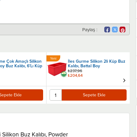
Paylaş :
Yeni
Ye
rme Çok Amaçlı Silikon
İles Gurme Silikon 2li Küp Buz
Ürün
Ür
y Buz Kalıbı, 6'Lı Küp
Kalıbı, Battal Boy
₺237,96
₺204,64
Sepete Ekle
Sepete Ekle
Silikon Buz Kalıbı, Powder