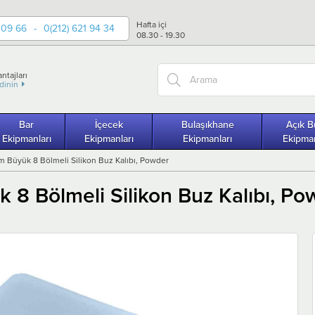
Hafta içi
 09 66
-
0(212) 621 94 34
08.30 - 19.30
ntajları
edinin
Bar
İçecek
Bulaşıkhane
Açık B
Ekipmanları
Ekipmanları
Ekipmanları
Ekipman
m Büyük 8 Bölmeli Silikon Buz Kalıbı, Powder
 8 Bölmeli Silikon Buz Kalıbı, Po