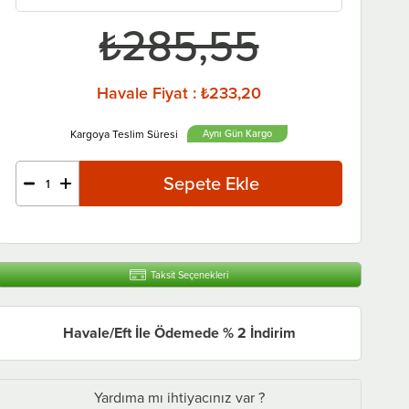
₺285,55
Havale Fiyat
:
₺233,20
Aynı Gün
Taksit Seçenekleri
Havale/Eft İle Ödemede % 2 İndirim
Yardıma mı ihtiyacınız var ?