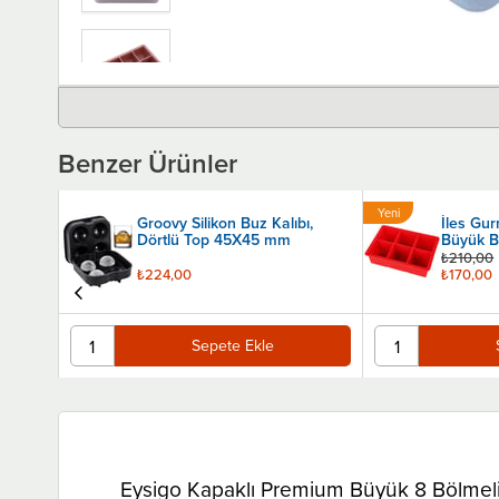
Benzer Ürünler
Yeni
ı,
Groovy Silikon Buz Kalıbı,
İles Gu
Ürün
8 mm
Dörtlü Top 45X45 mm
Büyük Bo
₺210,00
₺224,00
₺170,00
Sepete Ekle
Eysigo Kapaklı Premium Büyük 8 Bölmeli 