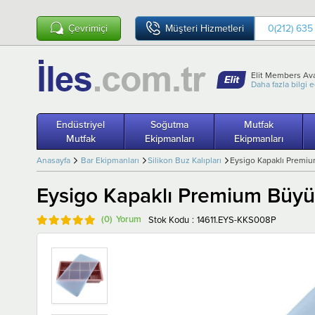
Çevrimiçi
Müşteri Hizmetleri
0(212) 635
Elit Members Ava
Daha fazla bilgi 
Endüstriyel
Soğutma
Mutfak
Mutfak
Ekipmanları
Ekipmanları
Anasayfa
Bar Ekipmanları
Silikon Buz Kalıpları
Eysigo Kapaklı Premiu
Eysigo Kapaklı Premium Büyük
(0)
Stok Kodu
14611.EYS-KKS008P