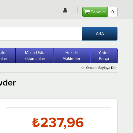
Sepetim
0
üfe
Masa Üstü
Hazırlık
Yedek
ları
Ekipmanları
Makineleri
Parça
< < Önceki Sayfaya Dön
wder
₺237,96