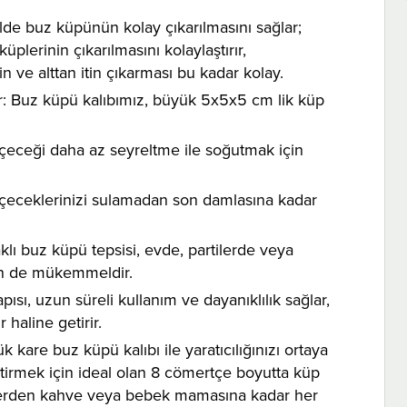
lde buz küpünün kolay çıkarılmasını sağlar;
lerinin çıkarılmasını kolaylaştırır,
 ve alttan itin çıkarması bu kadar kolay.
r: Buz küpü kalıbımız, büyük 5x5x5 cm lik küp
ok içeceği daha az seyreltme ile soğutmak için
içeceklerinizi sulamadan son damlasına kadar
aklı buz küpü tepsisi, evde, partilerde veya
çin de mükemmeldir.
sı, uzun süreli kullanım ve dayanıklılık sağlar,
haline getirir.
 kare buz küpü kalıbı ile yaratıcılığınızı ortaya
eştirmek için ideal olan 8 cömertçe boyutta küp
lerden kahve veya bebek mamasına kadar her