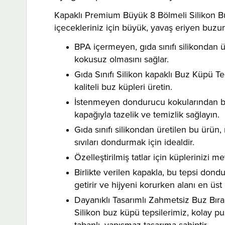
Kapaklı Premium Büyük 8 Bölmeli Silikon B
içecekleriniz için büyük, yavaş eriyen buzu
BPA içermeyen, gıda sınıfı silikondan ü
kokusuz olmasını sağlar.
Gıda Sınıfı Silikon kapaklı Buz Küpü Te
kaliteli buz küpleri üretin.
İstenmeyen dondurucu kokularından buzu
kapağıyla tazelik ve temizlik sağlayın.
Gıda sınıfı silikondan üretilen bu ürü
sıvıları dondurmak için idealdir.
Özelleştirilmiş tatlar için küplerinizi m
Birlikte verilen kapakla, bu tepsi do
getirir ve hijyeni korurken alanı en üst
Dayanıklı Tasarımlı Zahmetsiz Buz Bı
Silikon buz küpü tepsilerimiz, kolay p
tabanlı, yapışmaz tasarıma sahiptir.