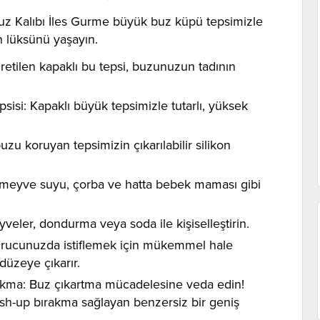
uz Kalıbı İles Gurme büyük buz küpü tepsimizle
n lüksünü yaşayın.
retilen kapaklı bu tepsi, buzunuzun tadının
psisi: Kapaklı büyük tepsimizle tutarlı, yüksek
 koruyan tepsimizin çıkarılabilir silikon
n, meyve suyu, çorba ve hatta bebek maması gibi
eyveler, dondurma veya soda ile kişiselleştirin.
ndurucunuzda istiflemek için mükemmel hale
 düzeye çıkarır.
rakma: Buz çıkartma mücadelesine veda edin!
ush-up bırakma sağlayan benzersiz bir geniş