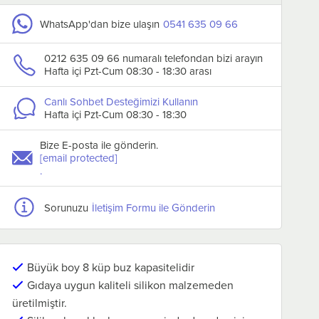
WhatsApp'dan bize ulaşın
0541 635 09 66
0212 635 09 66 numaralı telefondan bizi arayın
Hafta içi Pzt-Cum 08:30 - 18:30 arası
Canlı Sohbet Desteğimizi Kullanın
Hafta içi Pzt-Cum 08:30 - 18:30
ni
Yeni
Gurme Chef Silikon Büyük
İles Gurme Silikon E
Bize E-posta ile gönderin.
ün
Ürün
Boy Buz Kalıbı, 6'Lı Küp
Büyük Boy 6'Lı Buz K
[email protected]
₺210,00
₺210,00
.
₺170,00
₺170,00
Sorunuzu
İletişim Formu ile Gönderin
Sepete Ekle
Sepete Ekle
Büyük boy 8 küp buz kapasitelidir
Gıdaya uygun kaliteli silikon malzemeden
üretilmiştir.