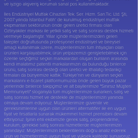
ve iyzigo alışveriş korumalı sanal pos kullanılmaktadır.
İles Endüstriyel Mutfak Cihazları Tek. Ser. Hizm. San.Tic. Ltd. Şti,
2007 yılında İstanbul Fatih’ de kurulmuş endüstriyel mutfak
ekipmanları sektörünün önde gelen üretici firması olan
Öztiryakiler
markası ile yetkili satış ve satış sonrası destek hizmeti
vermeye başlamıştır. Yıllar içinde müşterilerimizden gelen
talepler doğrultusunda profesyonel endüstriyel ve bireysel
amaçlı kullanılmak üzere, müşterilerimizin tüm ihtiyaçları olan
ürünleri karşılayabilmek, ürün yelpazemizi genişletebilmek için
özenle seçtiğimiz seçkin markalardan oluşan bunların arasında
kendi imalatımız patentli markalarımızın da bulunduğu binlerce
ürünü, satış sonrası desteği olan üretici ve ithalatçı tedarikçi
firmaları da bünyemize kattık. Türkiye’nin ve dünyanın seçkin
markalarını e-ticaret platformumuzda önde gelen büyük pazar
yerlerinde binlerce takipçimiz ve alt bayilerimize "Sınırsız Müşteri
Memnuniyeti" sloganıyla tüm müşterilerimize sunarken, satış ve
satış sonrası hizmet ve destekle de müşterilerimizin yanında
olmaya devam ediyoruz. Müşterilerimize güvenilir ve
gereksinimlerine uygun olan ürünleri alternatifler ile en uygun
fiyat ve fırsatlarla sunarak mükemmel hizmet prensibini devam
ettiriyoruz. İşinin ehli ekibimizle gerek satış, projelendirme,
kurulum, gerekse satış sonrası hizmetlerde müşterilerimizin
yanındayız. Müşterilerimizin beklentilerini doğru analiz ederek
ürün ve hizmetlerimizi uygun fiyat ve yüksek kalitede sunuyoruz.