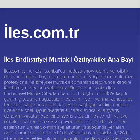
İles.com.tr
İles Endüstriyel Mutfak |
Öztiryakiler Ana Bayi
İles.com.tr, merkezi İstanbul'da mağaza showroom’u ve lojistik
depoları bulunan başta sektörün öncüsü
Öztiryakiler
olmak üzere
profesyonel ve bireysel mutfak ekipmanları sektöründe kendini
kanıtlamış markaların yetkili bayiliğini üstlenmiş olan İles
Endüstriyel Mutfak Cihazları San. Tic. Ltd. Şti'nin ETBİS'e kayıtlı
çevrimiçi tedarik mağazasıdır. iles.com.tr yerli ve ithal konusunda
tecrübeli, satış sonrasında da destek sağlayan seçkin markaları,
üyelerine özel uygun fiyatlarla sunarak, ayrıcalıklı alışveriş
deneyimi yaşatan özel bir alışveriş sitesidir. iles.com.tr' ye üye
olmak tamamen ücretsiz ve güvenilirdir. iles.com.tr üzerinden
satılan tüm ürünler, o markaya ait ürün kataloğunda yer alan
orijinal ürünlerdir. iles.com.tr’ de yüksek güvenlik sistemi, 128 bit
şifreleme ile iletilen bilgilerin güvenliğini sağlayan SSL Sertifikası