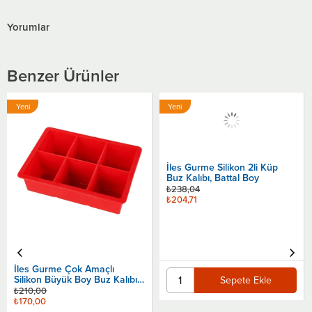
Yorumlar
Benzer Ürünler
Yeni
Yeni
Ürün
Ürün
İles Gurme Çok Amaçlı
İles Gurme Silikon 2li Küp
Silikon Büyük Boy Buz Kalıbı,
Buz Kalıbı, Battal Boy
6'Lı Küp
₺210,00
₺238,04
₺170,00
₺204,71