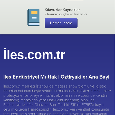
Kılavuzlar Kaynaklar
Kılavuzlar, ipuçları ve tavsiyeler
Hemen İncele
İles.com.tr
İles Endüstriyel Mutfak |
Öztiryakiler Ana Bayi
İles.com.tr, merkezi İstanbul'da mağaza showroom’u ve lojistik
depoları bulunan başta sektörün öncüsü
Öztiryakiler
olmak üzere
profesyonel ve bireysel mutfak ekipmanları sektöründe kendini
kanıtlamış markaların yetkili bayiliğini üstlenmiş olan İles
Endüstriyel Mutfak Cihazları San. Tic. Ltd. Şti'nin ETBİS'e kayıtlı
çevrimiçi tedarik mağazasıdır. iles.com.tr yerli ve ithal konusunda
tecrübeli, satış sonrasında da destek sağlayan seçkin markaları,