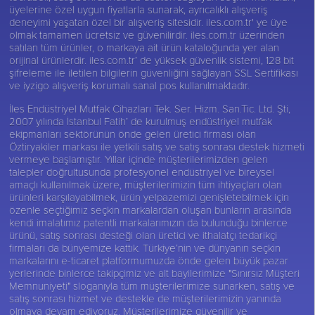
üyelerine özel uygun fiyatlarla sunarak, ayrıcalıklı alışveriş
deneyimi yaşatan özel bir alışveriş sitesidir. iles.com.tr' ye üye
olmak tamamen ücretsiz ve güvenilirdir. iles.com.tr üzerinden
satılan tüm ürünler, o markaya ait ürün kataloğunda yer alan
orijinal ürünlerdir. iles.com.tr’ de yüksek güvenlik sistemi, 128 bit
şifreleme ile iletilen bilgilerin güvenliğini sağlayan SSL Sertifikası
ve iyzigo alışveriş korumalı sanal pos kullanılmaktadır.
İles Endüstriyel Mutfak Cihazları Tek. Ser. Hizm. San.Tic. Ltd. Şti,
2007 yılında İstanbul Fatih’ de kurulmuş endüstriyel mutfak
ekipmanları sektörünün önde gelen üretici firması olan
Öztiryakiler
markası ile yetkili satış ve satış sonrası destek hizmeti
vermeye başlamıştır. Yıllar içinde müşterilerimizden gelen
talepler doğrultusunda profesyonel endüstriyel ve bireysel
amaçlı kullanılmak üzere, müşterilerimizin tüm ihtiyaçları olan
ürünleri karşılayabilmek, ürün yelpazemizi genişletebilmek için
özenle seçtiğimiz seçkin markalardan oluşan bunların arasında
kendi imalatımız patentli markalarımızın da bulunduğu binlerce
ürünü, satış sonrası desteği olan üretici ve ithalatçı tedarikçi
firmaları da bünyemize kattık. Türkiye’nin ve dünyanın seçkin
markalarını e-ticaret platformumuzda önde gelen büyük pazar
yerlerinde binlerce takipçimiz ve alt bayilerimize "Sınırsız Müşteri
Memnuniyeti" sloganıyla tüm müşterilerimize sunarken, satış ve
satış sonrası hizmet ve destekle de müşterilerimizin yanında
olmaya devam ediyoruz. Müşterilerimize güvenilir ve