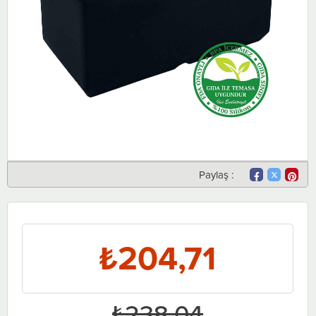
Paylaş :
₺204,71
₺238,04