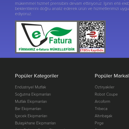
mükemmel hizmet prensibini devam ettiriyoruz. İşinin ehli ekib
beklentilerini doğru analiz ederek ürün ve hizmetlerimizi uy
ediyoruz.
Popüler Kategoriler
Popüler Markal
Endüstriyel Mutfak
Öztiryakiler
Soğutma Ekipmanları
Robot Coupe
Mutfak Ekipmanları
Arcoform
Bar Ekipmanları
Tribeca
İçecek Ekipmanları
Altınbaşak
Bulaşıkhane Ekipmanları
Pirge