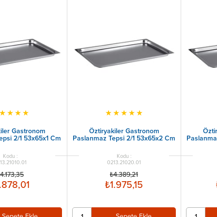
★
★
★
★
★
★
★
★
★
kiler Gastronom
Öztiryakiler Gastronom
Özti
epsi 2/1 53x65x1 Cm
Paslanmaz Tepsi 2/1 53x65x2 Cm
Paslanma
13.21010.01
0213.21020.01
4.173,35
₺4.389,21
.878,01
₺1.975,15
Sepete Ekle
Sepete Ekle