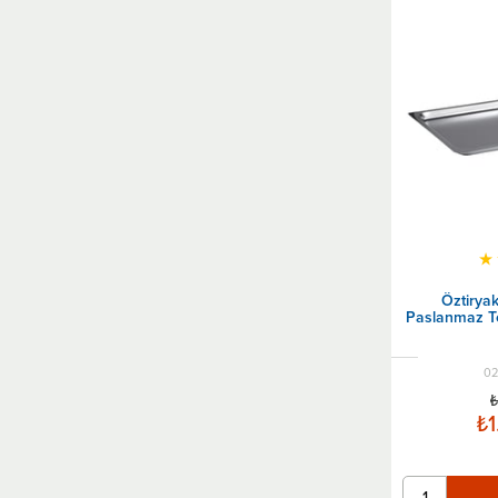
★
Öztirya
Paslanmaz T
02
₺
₺1