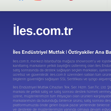
İles.com.tr
İles Endüstriyel Mutfak |
Öztiryakiler Ana Ba
İles.com.tr, merkezi İstanbul'da mağaza showroom’u ve lojist
kanıtlamış markaların yetkili bayiliğini üstlenmiş olan İles Endüs
satış sonrasında da destek sağlayan seçkin markaları, üyelerine
ücretsiz ve güvenilirdir. iles.com.tr üzerinden satılan tüm ürünl
bilgilerin güvenliğini sağlayan SSL Sertifikası ve iyzigo alışver
İles Endüstriyel Mutfak Cihazları Tek. Ser. Hizm. San.Tic. Ltd.
markası ile yetkili satış ve satış sonrası destek hizmeti verme
üzere, müşterilerimizin tüm ihtiyaçları olan ürünleri karşılay
markalarımızın da bulunduğu binlerce ürünü, satış sonrası deste
platformumuzda önde gelen büyük pazar yerlerinde binlerce tak
ve destekle de müşterilerimizin yanında olmaya devam ediyoruz.