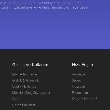
etlerde müşterilerimizin yanındayız. Müşterilerimizin
 müşterimizle gelişmeye ve yenilikleri takip etmeye devam
Gizlilik ve Kullanım
Hızlı Erişim
İptal İade Koşulları
Anasayfa
Gizlilik & Güvenlik
Sepetim
Üyelik Hakkında
Hesabım
Mesafeli Satış Sözleşmesi
Favorilerim
KVKK
Kargom Nerede?
Çerez Politikası