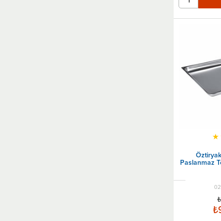
★
Öztirya
Paslanmaz Te
02
₺
₺