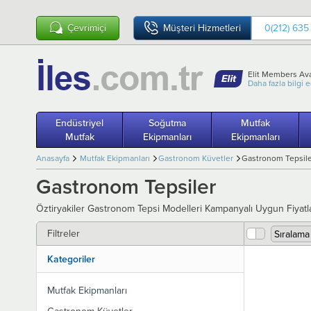
Çevrimiçi
Müşteri Hizmetleri
0(212) 635
Elit Members Ava
Daha fazla bilgi 
Endüstriyel
Soğutma
Mutfak
Mutfak
Ekipmanları
Ekipmanları
Anasayfa
Mutfak Ekipmanları
Gastronom Küvetler
Gastronom Tepsil
Gastronom Tepsiler
Öztiryakiler Gastronom Tepsi Modelleri Kampanyalı Uygun Fiyatl
Filtreler
Kategoriler
Mutfak Ekipmanları