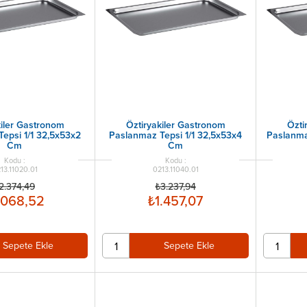
kiler Gastronom
Öztiryakiler Gastronom
Özti
epsi 1/1 32,5x53x2
Paslanmaz Tepsi 1/1 32,5x53x4
Paslanma
Cm
Cm
13.11020.01
0213.11040.01
2.374,49
₺3.237,94
.068,52
₺1.457,07
Sepete Ekle
Sepete Ekle