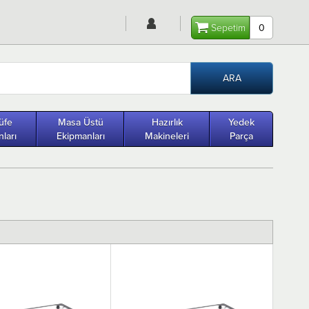
Sepetim
0
üfe
Masa Üstü
Hazırlık
Yedek
ları
Ekipmanları
Makineleri
Parça