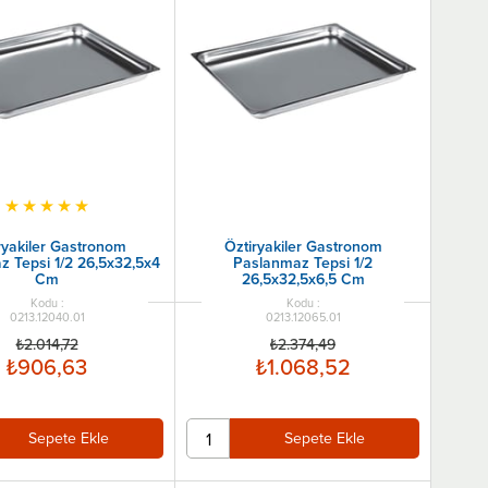
★
★
★
★
★
ryakiler Gastronom
Öztiryakiler Gastronom
 Tepsi 1/2 26,5x32,5x4
Paslanmaz Tepsi 1/2
Cm
26,5x32,5x6,5 Cm
0213.12040.01
0213.12065.01
₺2.014,72
₺2.374,49
₺906,63
₺1.068,52
Sepete Ekle
Sepete Ekle