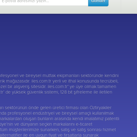
Gönder
fesyonel ve bireysel mutfak ekipmanları sektöründe kendini
darik mağazasıdır. iles.com.tr yerli ve ithal konusunda tecrübeli,
zel bir alışveriş sitesidir. iles.com.tr' ye üye olmak tamamen
r’ de yüksek güvenlik sistemi, 128 bit şifreleme ile iletilen
nları sektörünün önde gelen üretici firması olan
Öztiryakiler
sunda profesyonel endüstriyel ve bireysel amaçlı kullanılmak
markalardan oluşan bunların arasında kendi imalatımız patentli
kiye’nin ve dünyanın seçkin markalarını e-ticaret
tüm müşterilerimize sunarken, satış ve satış sonrası hizmet
rnatifler ile en uygun fiyat ve fırsatlarla sunarak