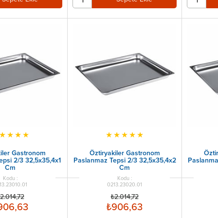
★
★
★
★
★
★
★
★
★
kiler Gastronom
Öztiryakiler Gastronom
Özti
psi 2/3 32,5x35,4x1
Paslanmaz Tepsi 2/3 32,5x35,4x2
Paslanmaz
Cm
Cm
13.23010.01
0213.23020.01
2.014,72
₺2.014,72
906,63
₺906,63