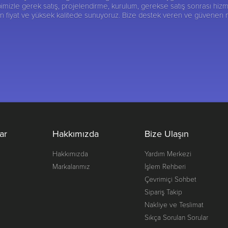
imizle gerek satış, projelendirme, kurulum, gerekse satış sonrası hizm
gun fiyat ve yüksek kalitede sunuyoruz. Bize destek veren ve güvenen
ar
Hakkımızda
Bize Ulaşın
Hakkımızda
Yardım Merkezi
Markalarımız
İşlem Rehberi
Çevrimiçi Sohbet
Sipariş Takip
Nakliye ve Teslimat
Sıkça Sorulan Sorular