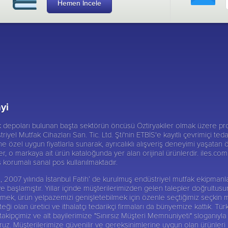
Hemen İncele
yi
ik depoları bulunan başta sektörün öncüsü
Öztiryakiler
olmak üzere pro
triyel Mutfak Cihazları San. Tic. Ltd. Şti'nin ETBİS'e kayıtlı çevrimiçi te
 özel uygun fiyatlarla sunarak, ayrıcalıklı alışveriş deneyimi yaşatan ö
er, o markaya ait ürün kataloğunda yer alan orijinal ürünlerdir. iles.com.t
iş korumalı sanal pos kullanılmaktadır.
 Şti, 2007 yılında İstanbul Fatih’ de kurulmuş endüstriyel mutfak ekipma
ye başlamıştır. Yıllar içinde müşterilerimizden gelen talepler doğrultu
abilmek, ürün yelpazemizi genişletebilmek için özenle seçtiğimiz seçkin 
ği olan üretici ve ithalatçı tedarikçi firmaları da bünyemize kattık. Tür
ipçimiz ve alt bayilerimize "Sınırsız Müşteri Memnuniyeti" sloganıyla 
 Müşterilerimize güvenilir ve gereksinimlerine uygun olan ürünleri alte