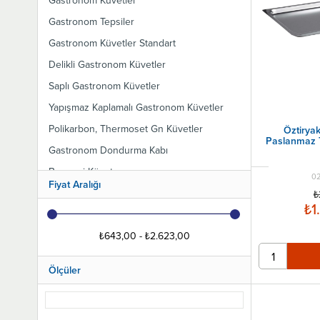
Gastronom Küvetler
Gastronom Tepsiler
Gastronom Küvetler Standart
Delikli Gastronom Küvetler
Saplı Gastronom Küvetler
Yapışmaz Kaplamalı Gastronom Küvetler
Polikarbon, Thermoset Gn Küvetler
Öztirya
Paslanmaz T
Gastronom Dondurma Kabı
Benmari Küvet
02
Fiyat Aralığı
Gastronom Küvet Kapakları
₺
₺1
Gastronom Izgara
Gastronom Küvet Süzgeci
₺643,00 - ₺2.623,00
Ölçüler