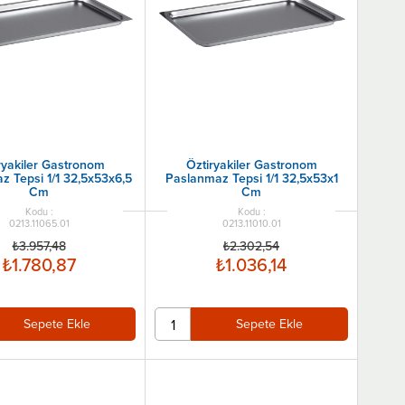
ryakiler Gastronom
Öztiryakiler Gastronom
z Tepsi 1/1 32,5x53x6,5
Paslanmaz Tepsi 1/1 32,5x53x1
Cm
Cm
0213.11065.01
0213.11010.01
₺3.957,48
₺2.302,54
₺1.780,87
₺1.036,14
Sepete Ekle
Sepete Ekle