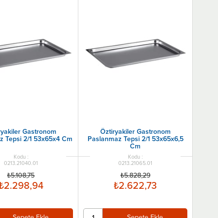
ryakiler Gastronom
Öztiryakiler Gastronom
z Tepsi 2/1 53x65x4 Cm
Paslanmaz Tepsi 2/1 53x65x6,5
Cm
0213.21040.01
0213.21065.01
₺5.108,75
₺5.828,29
₺2.298,94
₺2.622,73
Sepete Ekle
Sepete Ekle