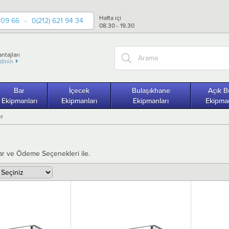
Hafta içi
 09 66
-
0(212) 621 94 34
08.30 - 19.30
ntajları
edinin
Bar
İçecek
Bulaşıkhane
Açık B
Ekipmanları
Ekipmanları
Ekipmanları
Ekipman
er
ar ve Ödeme Seçenekleri ile.