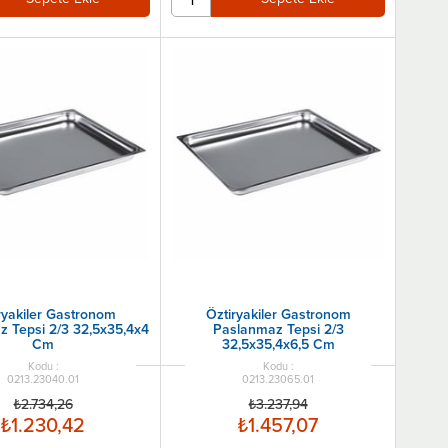
ryakiler Gastronom
Öztiryakiler Gastronom
 Tepsi 2/3 32,5x35,4x4
Paslanmaz Tepsi 2/3
Cm
32,5x35,4x6,5 Cm
0213.23040.01
0213.23065.01
₺2.734,26
₺3.237,94
₺1.230,42
₺1.457,07