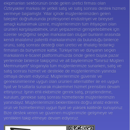
ekipmanları sektörünün önde gelen üretici firması olan
Öztiryakiler
markası ile yetkili satış ve satış sonrası destek hizmeti
vermeye başlamıştır. Yıllar içinde müşterilerimizden gelen
talepler doğrultusunda profesyonel endüstriyel ve bireysel
amaçlı kullanılmak üzere, müşterilerimizin tüm ihtiyaçları olan
ürünleri karşılayabilmek, ürün yelpazemizi genişletebilmek için
özenle seçtiğimiz seçkin markalardan oluşan bunların arasında
kendi imalatımız patentli markalarımızın da bulunduğu binlerce
ürünü, satış sonrası desteği olan üretici ve ithalatçı tedarikçi
firmaları da bünyemize kattık. Türkiye’nin ve dünyanın seçkin
markalarını e-ticaret platformumuzda önde gelen büyük pazar
yerlerinde binlerce takipçimiz ve alt bayilerimize "Sınırsız Müşteri
Memnuniyeti" sloganıyla tüm müşterilerimize sunarken, satış ve
satış sonrası hizmet ve destekle de müşterilerimizin yanında
olmaya devam ediyoruz. Müşterilerimize güvenilir ve
gereksinimlerine uygun olan ürünleri alternatifler ile en uygun
fiyat ve fırsatlarla sunarak mükemmel hizmet prensibini devam
ettiriyoruz. İşinin ehli ekibimizle gerek satış, projelendirme,
kurulum, gerekse satış sonrası hizmetlerde müşterilerimizin
yanındayız. Müşterilerimizin beklentilerini doğru analiz ederek
ürün ve hizmetlerimizi uygun fiyat ve yüksek kalitede sunuyoruz.
Bize destek veren ve güvenen müşterimizle gelişmeye ve
yenilikleri takip etmeye devam ediyoruz.