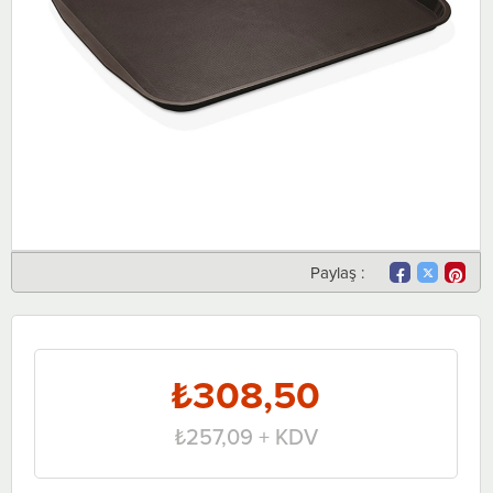
Paylaş :
₺308,50
₺257,09
+ KDV