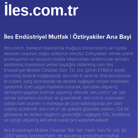
İles.com.tr
İles Endüstriyel Mutfak |
Öztiryakiler Ana Bayi
İles.com.tr, merkezi İstanbul'da mağaza showroom’u ve lojistik
depoları bulunan başta sektörün öncüsü
Öztiryakiler
olmak üzere
profesyonel ve bireysel mutfak ekipmanları sektöründe kendini
kanıtlamış markaların yetkili bayiliğini üstlenmiş olan İles
Endüstriyel Mutfak Cihazları San. Tic. Ltd. Şti'nin ETBİS'e kayıtlı
çevrimiçi tedarik mağazasıdır. iles.com.tr yerli ve ithal konusunda
tecrübeli, satış sonrasında da destek sağlayan seçkin markaları,
üyelerine özel uygun fiyatlarla sunarak, ayrıcalıklı alışveriş
deneyimi yaşatan özel bir alışveriş sitesidir. iles.com.tr' ye üye
olmak tamamen ücretsiz ve güvenilirdir. iles.com.tr üzerinden
satılan tüm ürünler, o markaya ait ürün kataloğunda yer alan
orijinal ürünlerdir. iles.com.tr’ de yüksek güvenlik sistemi, 128 bit
şifreleme ile iletilen bilgilerin güvenliğini sağlayan SSL Sertifikası
ve iyzigo alışveriş korumalı sanal pos kullanılmaktadır.
İles Endüstriyel Mutfak Cihazları Tek. Ser. Hizm. San.Tic. Ltd. Şti,
2007 yılında İstanbul Fatih’ de kurulmuş endüstriyel mutfak