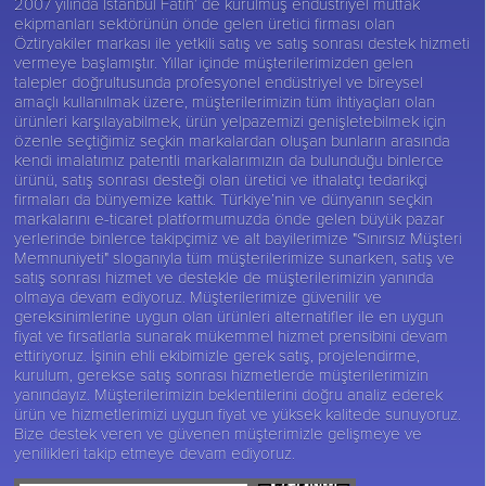
2007 yılında İstanbul Fatih’ de kurulmuş endüstriyel mutfak
ekipmanları sektörünün önde gelen üretici firması olan
Öztiryakiler
markası ile yetkili satış ve satış sonrası destek hizmeti
vermeye başlamıştır. Yıllar içinde müşterilerimizden gelen
talepler doğrultusunda profesyonel endüstriyel ve bireysel
amaçlı kullanılmak üzere, müşterilerimizin tüm ihtiyaçları olan
ürünleri karşılayabilmek, ürün yelpazemizi genişletebilmek için
özenle seçtiğimiz seçkin markalardan oluşan bunların arasında
kendi imalatımız patentli markalarımızın da bulunduğu binlerce
ürünü, satış sonrası desteği olan üretici ve ithalatçı tedarikçi
firmaları da bünyemize kattık. Türkiye’nin ve dünyanın seçkin
markalarını e-ticaret platformumuzda önde gelen büyük pazar
yerlerinde binlerce takipçimiz ve alt bayilerimize "Sınırsız Müşteri
Memnuniyeti" sloganıyla tüm müşterilerimize sunarken, satış ve
satış sonrası hizmet ve destekle de müşterilerimizin yanında
olmaya devam ediyoruz. Müşterilerimize güvenilir ve
gereksinimlerine uygun olan ürünleri alternatifler ile en uygun
fiyat ve fırsatlarla sunarak mükemmel hizmet prensibini devam
ettiriyoruz. İşinin ehli ekibimizle gerek satış, projelendirme,
kurulum, gerekse satış sonrası hizmetlerde müşterilerimizin
yanındayız. Müşterilerimizin beklentilerini doğru analiz ederek
ürün ve hizmetlerimizi uygun fiyat ve yüksek kalitede sunuyoruz.
Bize destek veren ve güvenen müşterimizle gelişmeye ve
yenilikleri takip etmeye devam ediyoruz.