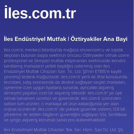
İles.com.tr
İles Endüstriyel Mutfak |
Öztiryakiler Ana Bayi
İles.com.tr, merkezi İstanbul'da mağaza showroom’u ve lojistik
depoları bulunan başta sektörün öncüsü
Öztiryakiler
olmak üzere
profesyonel ve bireysel mutfak ekipmanları sektöründe kendini
kanıtlamış markaların yetkili bayiliğini üstlenmiş olan İles
Endüstriyel Mutfak Cihazları San. Tic. Ltd. Şti'nin ETBİS'e kayıtlı
çevrimiçi tedarik mağazasıdır. iles.com.tr yerli ve ithal konusunda
tecrübeli, satış sonrasında da destek sağlayan seçkin markaları,
üyelerine özel uygun fiyatlarla sunarak, ayrıcalıklı alışveriş
deneyimi yaşatan özel bir alışveriş sitesidir. iles.com.tr' ye üye
olmak tamamen ücretsiz ve güvenilirdir. iles.com.tr üzerinden
satılan tüm ürünler, o markaya ait ürün kataloğunda yer alan
orijinal ürünlerdir. iles.com.tr’ de yüksek güvenlik sistemi, 128 bit
şifreleme ile iletilen bilgilerin güvenliğini sağlayan SSL Sertifikası
ve iyzigo alışveriş korumalı sanal pos kullanılmaktadır.
İles Endüstriyel Mutfak Cihazları Tek. Ser. Hizm. San.Tic. Ltd. Şti,