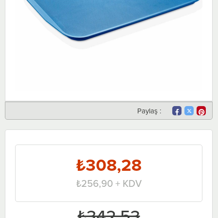
Paylaş :
₺308,28
₺256,90
+ KDV
₺342,53