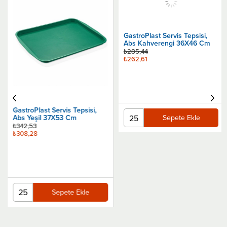
GastroPlast Servis Tepsisi,
GastroPlast Servis Tepsisi,
Abs Yeşil 37X53 Cm
Abs Kahverengi 36X46 Cm
₺342,53
₺285,44
₺308,28
₺262,61
Sepete Ekle
Sepete Ekle