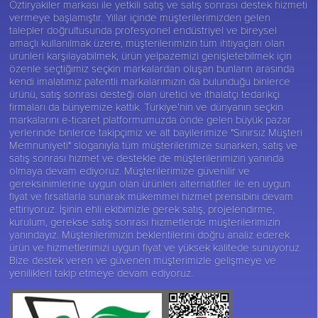
Öztiryakiler
markası ile yetkili satış ve satış sonrası destek hizmeti
vermeye başlamıştır. Yıllar içinde müşterilerimizden gelen
talepler doğrultusunda profesyonel endüstriyel ve bireysel
amaçlı kullanılmak üzere, müşterilerimizin tüm ihtiyaçları olan
ürünleri karşılayabilmek, ürün yelpazemizi genişletebilmek için
özenle seçtiğimiz seçkin markalardan oluşan bunların arasında
kendi imalatımız patentli markalarımızın da bulunduğu binlerce
ürünü, satış sonrası desteği olan üretici ve ithalatçı tedarikçi
firmaları da bünyemize kattık. Türkiye’nin ve dünyanın seçkin
markalarını e-ticaret platformumuzda önde gelen büyük pazar
yerlerinde binlerce takipçimiz ve alt bayilerimize "Sınırsız Müşteri
Memnuniyeti" sloganıyla tüm müşterilerimize sunarken, satış ve
satış sonrası hizmet ve destekle de müşterilerimizin yanında
olmaya devam ediyoruz. Müşterilerimize güvenilir ve
gereksinimlerine uygun olan ürünleri alternatifler ile en uygun
fiyat ve fırsatlarla sunarak mükemmel hizmet prensibini devam
ettiriyoruz. İşinin ehli ekibimizle gerek satış, projelendirme,
kurulum, gerekse satış sonrası hizmetlerde müşterilerimizin
yanındayız. Müşterilerimizin beklentilerini doğru analiz ederek
ürün ve hizmetlerimizi uygun fiyat ve yüksek kalitede sunuyoruz.
Bize destek veren ve güvenen müşterimizle gelişmeye ve
yenilikleri takip etmeye devam ediyoruz.