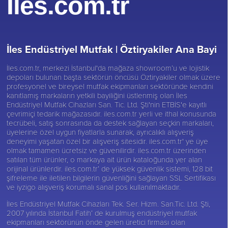
İles.com.tr
İles Endüstriyel Mutfak |
Öztiryakiler Ana Bayi
İles.com.tr, merkezi İstanbul'da mağaza showroom’u ve lojistik
depoları bulunan başta sektörün öncüsü
Öztiryakiler
olmak üzere
profesyonel ve bireysel mutfak ekipmanları sektöründe kendini
kanıtlamış markaların yetkili bayiliğini üstlenmiş olan İles
Endüstriyel Mutfak Cihazları San. Tic. Ltd. Şti'nin ETBİS'e kayıtlı
çevrimiçi tedarik mağazasıdır. iles.com.tr yerli ve ithal konusunda
tecrübeli, satış sonrasında da destek sağlayan seçkin markaları,
üyelerine özel uygun fiyatlarla sunarak, ayrıcalıklı alışveriş
deneyimi yaşatan özel bir alışveriş sitesidir. iles.com.tr' ye üye
olmak tamamen ücretsiz ve güvenilirdir. iles.com.tr üzerinden
satılan tüm ürünler, o markaya ait ürün kataloğunda yer alan
orijinal ürünlerdir. iles.com.tr’ de yüksek güvenlik sistemi, 128 bit
şifreleme ile iletilen bilgilerin güvenliğini sağlayan SSL Sertifikası
ve iyzigo alışveriş korumalı sanal pos kullanılmaktadır.
İles Endüstriyel Mutfak Cihazları Tek. Ser. Hizm. San.Tic. Ltd. Şti,
2007 yılında İstanbul Fatih’ de kurulmuş endüstriyel mutfak
ekipmanları sektörünün önde gelen üretici firması olan