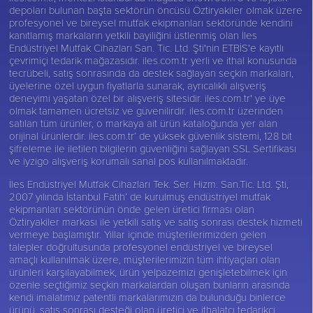
depoları bulunan başta sektörün öncüsü
Öztiryakiler
olmak üzere
profesyonel ve bireysel mutfak ekipmanları sektöründe kendini
kanıtlamış markaların yetkili bayiliğini üstlenmiş olan İles
Endüstriyel Mutfak Cihazları San. Tic. Ltd. Şti'nin ETBİS'e kayıtlı
çevrimiçi tedarik mağazasıdır. iles.com.tr yerli ve ithal konusunda
tecrübeli, satış sonrasında da destek sağlayan seçkin markaları,
üyelerine özel uygun fiyatlarla sunarak, ayrıcalıklı alışveriş
deneyimi yaşatan özel bir alışveriş sitesidir. iles.com.tr' ye üye
olmak tamamen ücretsiz ve güvenilirdir. iles.com.tr üzerinden
satılan tüm ürünler, o markaya ait ürün kataloğunda yer alan
orijinal ürünlerdir. iles.com.tr’ de yüksek güvenlik sistemi, 128 bit
şifreleme ile iletilen bilgilerin güvenliğini sağlayan SSL Sertifikası
ve iyzigo alışveriş korumalı sanal pos kullanılmaktadır.
İles Endüstriyel Mutfak Cihazları Tek. Ser. Hizm. San.Tic. Ltd. Şti,
2007 yılında İstanbul Fatih’ de kurulmuş endüstriyel mutfak
ekipmanları sektörünün önde gelen üretici firması olan
Öztiryakiler
markası ile yetkili satış ve satış sonrası destek hizmeti
vermeye başlamıştır. Yıllar içinde müşterilerimizden gelen
talepler doğrultusunda profesyonel endüstriyel ve bireysel
amaçlı kullanılmak üzere, müşterilerimizin tüm ihtiyaçları olan
ürünleri karşılayabilmek, ürün yelpazemizi genişletebilmek için
özenle seçtiğimiz seçkin markalardan oluşan bunların arasında
kendi imalatımız patentli markalarımızın da bulunduğu binlerce
ürünü, satış sonrası desteği olan üretici ve ithalatçı tedarikçi