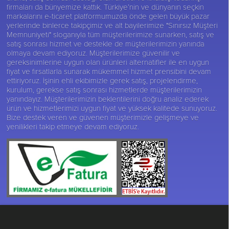
firmaları da bünyemize kattık. Türkiye’nin ve dünyanın seçkin
markalarını e-ticaret platformumuzda önde gelen büyük pazar
yerlerinde binlerce takipçimiz ve alt bayilerimize "Sınırsız Müşteri
Memnuniyeti" sloganıyla tüm müşterilerimize sunarken, satış ve
satış sonrası hizmet ve destekle de müşterilerimizin yanında
olmaya devam ediyoruz. Müşterilerimize güvenilir ve
gereksinimlerine uygun olan ürünleri alternatifler ile en uygun
fiyat ve fırsatlarla sunarak mükemmel hizmet prensibini devam
ettiriyoruz. İşinin ehli ekibimizle gerek satış, projelendirme,
kurulum, gerekse satış sonrası hizmetlerde müşterilerimizin
yanındayız. Müşterilerimizin beklentilerini doğru analiz ederek
ürün ve hizmetlerimizi uygun fiyat ve yüksek kalitede sunuyoruz.
Bize destek veren ve güvenen müşterimizle gelişmeye ve
yenilikleri takip etmeye devam ediyoruz.