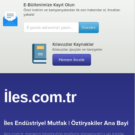
E-Bültenimize Kayıt Olun
Özel indirim ve kampanyalardan ilk sen haberdar ol, fırsatları
yakala!
Gönder
Kılavuzlar Kaynaklar
Kılavuzlar, ipuçları ve tavsiyeler
Hemen İncele
İles.com.tr
İles Endüstriyel Mutfak |
Öztiryakiler Ana Bayi
İles.com.tr, merkezi İstanbul'da mağaza showroom’u ve lojistik