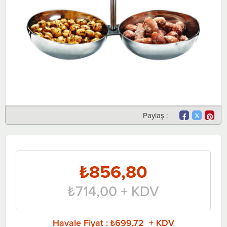
Paylaş :
₺856,80
₺714,00
+ KDV
Havale Fiyat
:
₺699,72 + KDV