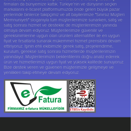
firmaları da bünyemize kattık. Türkiye’nin ve dünyanın seçkin
markalarını e-ticaret platformumuzda önde gelen büyük pazar
yerlerinde binlerce takipçimiz ve alt bayilerimize "Sınırsız Müşteri
Memnuniyeti" sloganıyla tüm müşterilerimize sunarken, satış ve
satış sonrası hizmet ve destekle de müşterilerimizin yanında
olmaya devam ediyoruz. Müşterilerimize güvenilir ve
gereksinimlerine uygun olan ürünleri alternatifler ile en uygun
fiyat ve fırsatlarla sunarak mükemmel hizmet prensibini devam
ettiriyoruz. İşinin ehli ekibimizle gerek satış, projelendirme,
kurulum, gerekse satış sonrası hizmetlerde müşterilerimizin
yanındayız. Müşterilerimizin beklentilerini doğru analiz ederek
ürün ve hizmetlerimizi uygun fiyat ve yüksek kalitede sunuyoruz.
Bize destek veren ve güvenen müşterimizle gelişmeye ve
yenilikleri takip etmeye devam ediyoruz.