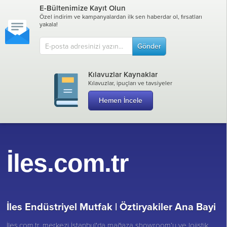
E-Bültenimize Kayıt Olun
Özel indirim ve kampanyalardan ilk sen haberdar ol, fırsatları
yakala!
Gönder
Kılavuzlar Kaynaklar
Kılavuzlar, ipuçları ve tavsiyeler
Hemen İncele
İles.com.tr
İles Endüstriyel Mutfak |
Öztiryakiler Ana Bayi
İles.com.tr, merkezi İstanbul'da mağaza showroom’u ve lojistik