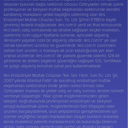
depoları bulunan başta sektörün öncüsü
Öztiryakiler
olmak üzere
profesyonel ve bireysel mutfak ekipmanları sektöründe kendini
kanıtlamış markaların yetkili bayiliğini üstlenmiş olan İles
Endüstriyel Mutfak Cihazları San. Tic. Ltd. Şti'nin ETBİS'e kayıtlı
çevrimiçi tedarik mağazasıdır. iles.com.tr yerli ve ithal konusunda
tecrübeli, satış sonrasında da destek sağlayan seçkin markaları,
üyelerine özel uygun fiyatlarla sunarak, ayrıcalıklı alışveriş
deneyimi yaşatan özel bir alışveriş sitesidir. iles.com.tr' ye üye
olmak tamamen ücretsiz ve güvenilirdir. iles.com.tr üzerinden
satılan tüm ürünler, o markaya ait ürün kataloğunda yer alan
orijinal ürünlerdir. iles.com.tr’ de yüksek güvenlik sistemi, 128 bit
şifreleme ile iletilen bilgilerin güvenliğini sağlayan SSL Sertifikası
ve iyzigo alışveriş korumalı sanal pos kullanılmaktadır.
İles Endüstriyel Mutfak Cihazları Tek. Ser. Hizm. San.Tic. Ltd. Şti,
2007 yılında İstanbul Fatih’ de kurulmuş endüstriyel mutfak
ekipmanları sektörünün önde gelen üretici firması olan
Öztiryakiler
markası ile yetkili satış ve satış sonrası destek hizmeti
vermeye başlamıştır. Yıllar içinde müşterilerimizden gelen
talepler doğrultusunda profesyonel endüstriyel ve bireysel
amaçlı kullanılmak üzere, müşterilerimizin tüm ihtiyaçları olan
ürünleri karşılayabilmek, ürün yelpazemizi genişletebilmek için
özenle seçtiğimiz seçkin markalardan oluşan bunların arasında
kendi imalatımız patentli markalarımızın da bulunduğu binlerce
ürünü, satış sonrası desteği olan üretici ve ithalatçı tedarikçi