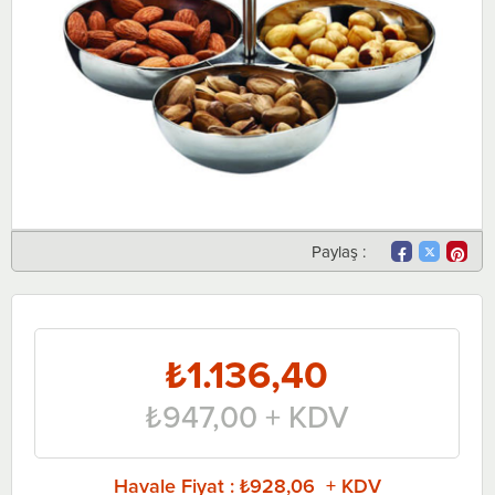
Paylaş :
₺1.136,40
₺947,00
+ KDV
Havale Fiyat
:
₺928,06 + KDV