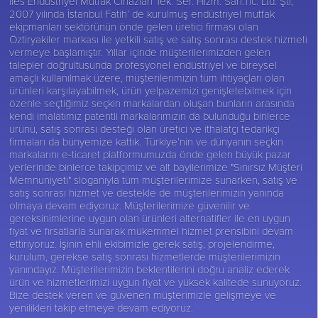
İles Endüstriyel Mutfak Cihazları Tek. Ser. Hizm. San.Tic. Ltd. Şti,
2007 yılında İstanbul Fatih’ de kurulmuş endüstriyel mutfak
ekipmanları sektörünün önde gelen üretici firması olan
Öztiryakiler
markası ile yetkili satış ve satış sonrası destek hizmeti
vermeye başlamıştır. Yıllar içinde müşterilerimizden gelen
talepler doğrultusunda profesyonel endüstriyel ve bireysel
amaçlı kullanılmak üzere, müşterilerimizin tüm ihtiyaçları olan
ürünleri karşılayabilmek, ürün yelpazemizi genişletebilmek için
özenle seçtiğimiz seçkin markalardan oluşan bunların arasında
kendi imalatımız patentli markalarımızın da bulunduğu binlerce
ürünü, satış sonrası desteği olan üretici ve ithalatçı tedarikçi
firmaları da bünyemize kattık. Türkiye’nin ve dünyanın seçkin
markalarını e-ticaret platformumuzda önde gelen büyük pazar
yerlerinde binlerce takipçimiz ve alt bayilerimize "Sınırsız Müşteri
Memnuniyeti" sloganıyla tüm müşterilerimize sunarken, satış ve
satış sonrası hizmet ve destekle de müşterilerimizin yanında
olmaya devam ediyoruz. Müşterilerimize güvenilir ve
gereksinimlerine uygun olan ürünleri alternatifler ile en uygun
fiyat ve fırsatlarla sunarak mükemmel hizmet prensibini devam
ettiriyoruz. İşinin ehli ekibimizle gerek satış, projelendirme,
kurulum, gerekse satış sonrası hizmetlerde müşterilerimizin
yanındayız. Müşterilerimizin beklentilerini doğru analiz ederek
ürün ve hizmetlerimizi uygun fiyat ve yüksek kalitede sunuyoruz.
Bize destek veren ve güvenen müşterimizle gelişmeye ve
yenilikleri takip etmeye devam ediyoruz.