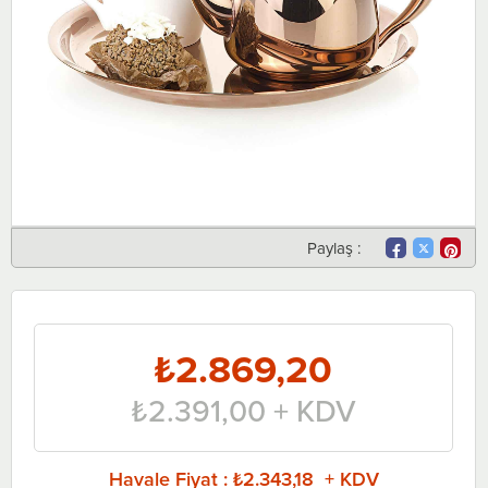
Paylaş :
₺2.869,20
₺2.391,00
+ KDV
Havale Fiyat
:
₺2.343,18 + KDV