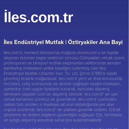
İles.com.tr
İles Endüstriyel Mutfak |
Öztiryakiler Ana Bayi
İles.com.tr, merkezi İstanbul'da mağaza showroom’u ve lojistik
depoları bulunan başta sektörün öncüsü
Öztiryakiler
olmak üzere
profesyonel ve bireysel mutfak ekipmanları sektöründe kendini
kanıtlamış markaların yetkili bayiliğini üstlenmiş olan İles
Endüstriyel Mutfak Cihazları San. Tic. Ltd. Şti'nin ETBİS'e kayıtlı
çevrimiçi tedarik mağazasıdır. iles.com.tr yerli ve ithal konusunda
tecrübeli, satış sonrasında da destek sağlayan seçkin markaları,
üyelerine özel uygun fiyatlarla sunarak, ayrıcalıklı alışveriş
deneyimi yaşatan özel bir alışveriş sitesidir. iles.com.tr' ye üye
olmak tamamen ücretsiz ve güvenilirdir. iles.com.tr üzerinden
satılan tüm ürünler, o markaya ait ürün kataloğunda yer alan
orijinal ürünlerdir. iles.com.tr’ de yüksek güvenlik sistemi, 128 bit
şifreleme ile iletilen bilgilerin güvenliğini sağlayan SSL Sertifikası
ve iyzigo alışveriş korumalı sanal pos kullanılmaktadır.