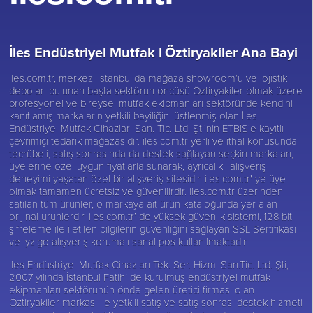
İles Endüstriyel Mutfak |
Öztiryakiler Ana Bayi
İles.com.tr, merkezi İstanbul'da mağaza showroom’u ve lojistik
depoları bulunan başta sektörün öncüsü
Öztiryakiler
olmak üzere
profesyonel ve bireysel mutfak ekipmanları sektöründe kendini
kanıtlamış markaların yetkili bayiliğini üstlenmiş olan İles
Endüstriyel Mutfak Cihazları San. Tic. Ltd. Şti'nin ETBİS'e kayıtlı
çevrimiçi tedarik mağazasıdır. iles.com.tr yerli ve ithal konusunda
tecrübeli, satış sonrasında da destek sağlayan seçkin markaları,
üyelerine özel uygun fiyatlarla sunarak, ayrıcalıklı alışveriş
deneyimi yaşatan özel bir alışveriş sitesidir. iles.com.tr' ye üye
olmak tamamen ücretsiz ve güvenilirdir. iles.com.tr üzerinden
satılan tüm ürünler, o markaya ait ürün kataloğunda yer alan
orijinal ürünlerdir. iles.com.tr’ de yüksek güvenlik sistemi, 128 bit
şifreleme ile iletilen bilgilerin güvenliğini sağlayan SSL Sertifikası
ve iyzigo alışveriş korumalı sanal pos kullanılmaktadır.
İles Endüstriyel Mutfak Cihazları Tek. Ser. Hizm. San.Tic. Ltd. Şti,
2007 yılında İstanbul Fatih’ de kurulmuş endüstriyel mutfak
ekipmanları sektörünün önde gelen üretici firması olan
Öztiryakiler
markası ile yetkili satış ve satış sonrası destek hizmeti