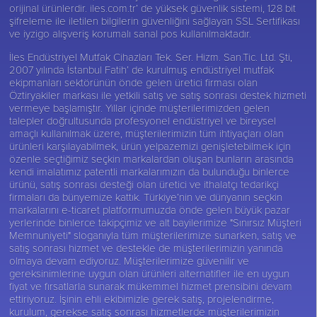
orijinal ürünlerdir. iles.com.tr’ de yüksek güvenlik sistemi, 128 bit
şifreleme ile iletilen bilgilerin güvenliğini sağlayan SSL Sertifikası
ve iyzigo alışveriş korumalı sanal pos kullanılmaktadır.
İles Endüstriyel Mutfak Cihazları Tek. Ser. Hizm. San.Tic. Ltd. Şti,
2007 yılında İstanbul Fatih’ de kurulmuş endüstriyel mutfak
ekipmanları sektörünün önde gelen üretici firması olan
Öztiryakiler
markası ile yetkili satış ve satış sonrası destek hizmeti
vermeye başlamıştır. Yıllar içinde müşterilerimizden gelen
talepler doğrultusunda profesyonel endüstriyel ve bireysel
amaçlı kullanılmak üzere, müşterilerimizin tüm ihtiyaçları olan
ürünleri karşılayabilmek, ürün yelpazemizi genişletebilmek için
özenle seçtiğimiz seçkin markalardan oluşan bunların arasında
kendi imalatımız patentli markalarımızın da bulunduğu binlerce
ürünü, satış sonrası desteği olan üretici ve ithalatçı tedarikçi
firmaları da bünyemize kattık. Türkiye’nin ve dünyanın seçkin
markalarını e-ticaret platformumuzda önde gelen büyük pazar
yerlerinde binlerce takipçimiz ve alt bayilerimize "Sınırsız Müşteri
Memnuniyeti" sloganıyla tüm müşterilerimize sunarken, satış ve
satış sonrası hizmet ve destekle de müşterilerimizin yanında
olmaya devam ediyoruz. Müşterilerimize güvenilir ve
gereksinimlerine uygun olan ürünleri alternatifler ile en uygun
fiyat ve fırsatlarla sunarak mükemmel hizmet prensibini devam
ettiriyoruz. İşinin ehli ekibimizle gerek satış, projelendirme,
kurulum, gerekse satış sonrası hizmetlerde müşterilerimizin