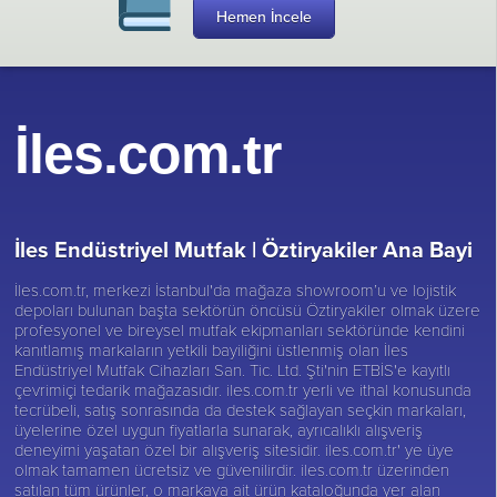
Hemen İncele
İles.com.tr
İles Endüstriyel Mutfak |
Öztiryakiler Ana Bayi
İles.com.tr, merkezi İstanbul'da mağaza showroom’u ve lojistik
depoları bulunan başta sektörün öncüsü
Öztiryakiler
olmak üzere
profesyonel ve bireysel mutfak ekipmanları sektöründe kendini
kanıtlamış markaların yetkili bayiliğini üstlenmiş olan İles
Endüstriyel Mutfak Cihazları San. Tic. Ltd. Şti'nin ETBİS'e kayıtlı
çevrimiçi tedarik mağazasıdır. iles.com.tr yerli ve ithal konusunda
tecrübeli, satış sonrasında da destek sağlayan seçkin markaları,
üyelerine özel uygun fiyatlarla sunarak, ayrıcalıklı alışveriş
deneyimi yaşatan özel bir alışveriş sitesidir. iles.com.tr' ye üye
olmak tamamen ücretsiz ve güvenilirdir. iles.com.tr üzerinden
satılan tüm ürünler, o markaya ait ürün kataloğunda yer alan