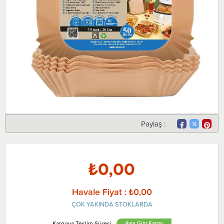
Paylaş :
₺0,00
Havale Fiyat
:
₺0,00
ÇOK YAKINDA STOKLARDA
Aynı Gün