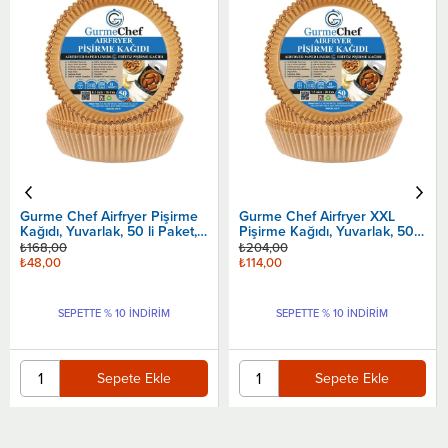
Ürün
Ürün
Gurme Chef Airfryer Pişirme
Gurme Chef Airfryer XXL
Kağıdı, Yuvarlak, 50 li Paket,
Pişirme Kağıdı, Yuvarlak, 50 li
16x4.5 Cm
Paket, 20x4.5 Cm
₺168,00
₺204,00
₺48,00
₺114,00
SEPETTE % 10 İNDİRİM
SEPETTE % 10 İNDİRİM
Sepete Ekle
Sepete Ekle