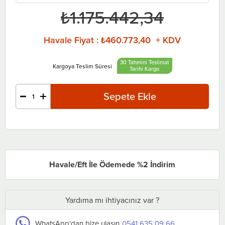
₺1.175.442,34
Havale Fiyat
:
₺460.773,40 + KDV
30 Tahmini Teslimat
Tarihi
Havale/Eft İle Ödemede %2 İndirim
Yardıma mı ihtiyacınız var ?
WhatsApp'dan bize ulaşın
0541 635 09 66