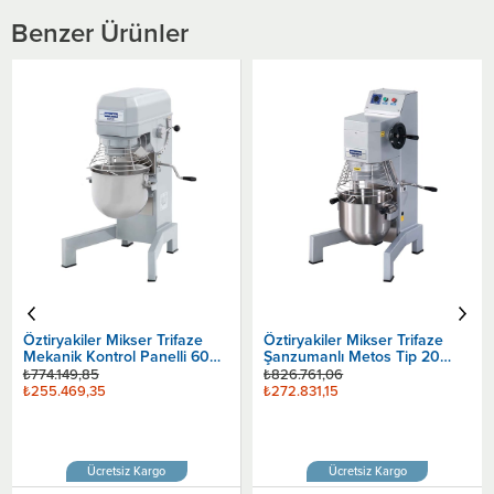
Benzer Ürünler
Öztiryakiler Mikser Trifaze
Öztiryakiler Mikser Trifaze
Mekanik Kontrol Panelli 60
Şanzumanlı Metos Tip 20
Litre
Litre
₺774.149,85
₺826.761,06
₺255.469,35
₺272.831,15
Ücretsiz Kargo
Ücretsiz Kargo