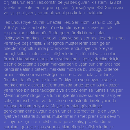
orijinal ürünlerdir. iles.com.tr’ de yüksek güvenlik sistemi, 128 bit
şifreleme ile iletilen bilgilerin güvenliğini sağlayan SSL Sertifikası
ve iyzigo alışveriş korumalı sanal pos kullanılmaktadır.
İles Endüstriyel Mutfak Cihazları Tek. Ser. Hizm. San.Tic. Ltd. Şti,
2007 yılında İstanbul Fatih’ de kurulmuş endüstriyel mutfak
ekipmanları sektörünün önde gelen üretici firması olan
Öztiryakiler
markası ile yetkili satış ve satış sonrası destek hizmeti
vermeye başlamıştır. Yıllar içinde müşterilerimizden gelen
talepler doğrultusunda profesyonel endüstriyel ve bireysel
amaçlı kullanılmak üzere, müşterilerimizin tüm ihtiyaçları olan
ürünleri karşılayabilmek, ürün yelpazemizi genişletebilmek için
özenle seçtiğimiz seçkin markalardan oluşan bunların arasında
kendi imalatımız patentli markalarımızın da bulunduğu binlerce
ürünü, satış sonrası desteği olan üretici ve ithalatçı tedarikçi
firmaları da bünyemize kattık. Türkiye’nin ve dünyanın seçkin
markalarını e-ticaret platformumuzda önde gelen büyük pazar
yerlerinde binlerce takipçimiz ve alt bayilerimize "Sınırsız Müşteri
Memnuniyeti" sloganıyla tüm müşterilerimize sunarken, satış ve
satış sonrası hizmet ve destekle de müşterilerimizin yanında
olmaya devam ediyoruz. Müşterilerimize güvenilir ve
gereksinimlerine uygun olan ürünleri alternatifler ile en uygun
fiyat ve fırsatlarla sunarak mükemmel hizmet prensibini devam
ettiriyoruz. İşinin ehli ekibimizle gerek satış, projelendirme,
kurulum, gerekse satış sonrası hizmetlerde müşterilerimizin