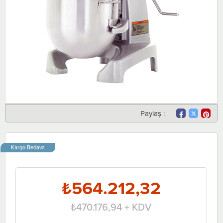
Paylaş :
Kargo Bedava
₺564.212,32
₺470.176,94
+ KDV