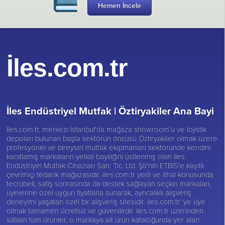
Hemen İncele
İles.com.tr
İles Endüstriyel Mutfak |
Öztiryakiler Ana Bayi
İles.com.tr, merkezi İstanbul'da mağaza showroom’u ve lojistik
depoları bulunan başta sektörün öncüsü
Öztiryakiler
olmak üzere
profesyonel ve bireysel mutfak ekipmanları sektöründe kendini
kanıtlamış markaların yetkili bayiliğini üstlenmiş olan İles
Endüstriyel Mutfak Cihazları San. Tic. Ltd. Şti'nin ETBİS'e kayıtlı
çevrimiçi tedarik mağazasıdır. iles.com.tr yerli ve ithal konusunda
tecrübeli, satış sonrasında da destek sağlayan seçkin markaları,
üyelerine özel uygun fiyatlarla sunarak, ayrıcalıklı alışveriş
deneyimi yaşatan özel bir alışveriş sitesidir. iles.com.tr' ye üye
olmak tamamen ücretsiz ve güvenilirdir. iles.com.tr üzerinden
satılan tüm ürünler, o markaya ait ürün kataloğunda yer alan