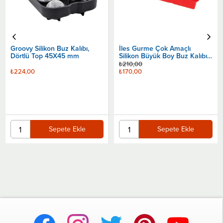
z Kalıbı,
İles Gurme Çok Amaçlı
45 mm
Silikon Büyük Boy Buz Kalıbı,
Sepet
6'Lı Küp
₺210,00
₺170,00
te Ekle
Sepete Ekle