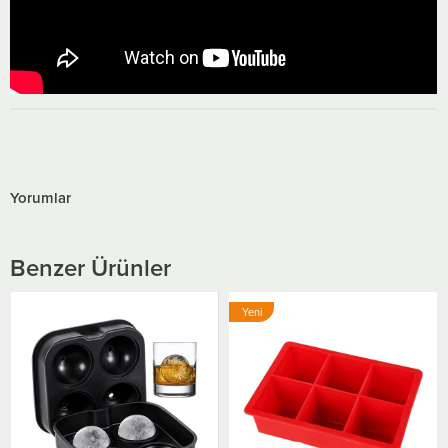
Yorumlar
Benzer Ürünler
Yeni
Yeni
Ürün
Ürün
İles Gurme Silikon
Buz Kalıbı, Battal 
₺238,04
₺204,71