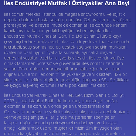
İles Endüstriyel Mutfak |
Öztiryakiler Ana Bayi
İles.com.tr, merkezi İstanbul'da mağaza showroom’u ve lojistik
depoları bulunan başta sektörün öncüsü
Öztiryakiler
olmak üzere
profesyonel ve bireysel mutfak ekipmanları sektöründe kendini
kanıtlamış markaların yetkili bayiliğini üstlenmiş olan İles
Endüstriyel Mutfak Cihazları San. Tic. Ltd. Şti'nin ETBİS'e kayıtlı
çevrimiçi tedarik mağazasıdır. iles.com.tr yerli ve ithal konusunda
tecrübeli, satış sonrasında da destek sağlayan seçkin markaları,
üyelerine özel uygun fiyatlarla sunarak, ayrıcalıklı alışveriş
deneyimi yaşatan özel bir alışveriş sitesidir. iles.com.tr' ye üye
olmak tamamen ücretsiz ve güvenilirdir. iles.com.tr üzerinden
satılan tüm ürünler, o markaya ait ürün kataloğunda yer alan
orijinal ürünlerdir. iles.com.tr’ de yüksek güvenlik sistemi, 128 bit
şifreleme ile iletilen bilgilerin güvenliğini sağlayan SSL Sertifikası
ve iyzigo alışveriş korumalı sanal pos kullanılmaktadır.
İles Endüstriyel Mutfak Cihazları Tek. Ser. Hizm. San.Tic. Ltd. Şti,
2007 yılında İstanbul Fatih’ de kurulmuş endüstriyel mutfak
ekipmanları sektörünün önde gelen üretici firması olan
Öztiryakiler
markası ile yetkili satış ve satış sonrası destek hizmeti
vermeye başlamıştır. Yıllar içinde müşterilerimizden gelen
talepler doğrultusunda profesyonel endüstriyel ve bireysel
amaçlı kullanılmak üzere, müşterilerimizin tüm ihtiyaçları olan
ürünleri karşılayabilmek, ürün yelpazemizi genişletebilmek için