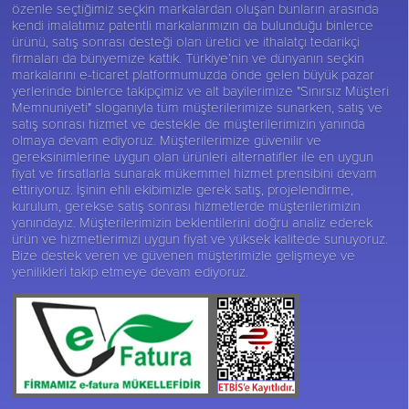
özenle seçtiğimiz seçkin markalardan oluşan bunların arasında
kendi imalatımız patentli markalarımızın da bulunduğu binlerce
ürünü, satış sonrası desteği olan üretici ve ithalatçı tedarikçi
firmaları da bünyemize kattık. Türkiye’nin ve dünyanın seçkin
markalarını e-ticaret platformumuzda önde gelen büyük pazar
yerlerinde binlerce takipçimiz ve alt bayilerimize "Sınırsız Müşteri
Memnuniyeti" sloganıyla tüm müşterilerimize sunarken, satış ve
satış sonrası hizmet ve destekle de müşterilerimizin yanında
olmaya devam ediyoruz. Müşterilerimize güvenilir ve
gereksinimlerine uygun olan ürünleri alternatifler ile en uygun
fiyat ve fırsatlarla sunarak mükemmel hizmet prensibini devam
ettiriyoruz. İşinin ehli ekibimizle gerek satış, projelendirme,
kurulum, gerekse satış sonrası hizmetlerde müşterilerimizin
yanındayız. Müşterilerimizin beklentilerini doğru analiz ederek
ürün ve hizmetlerimizi uygun fiyat ve yüksek kalitede sunuyoruz.
Bize destek veren ve güvenen müşterimizle gelişmeye ve
yenilikleri takip etmeye devam ediyoruz.