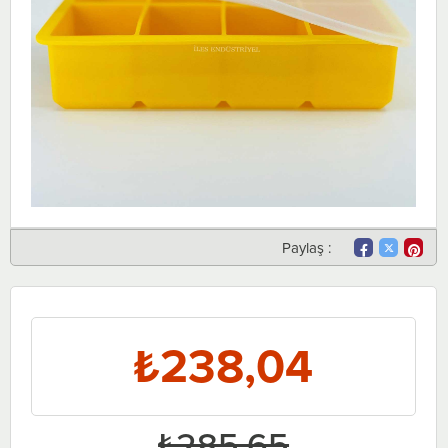
Paylaş :
₺238,04
₺285,65