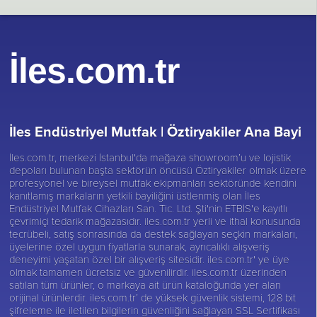
İles.com.tr
İles Endüstriyel Mutfak |
Öztiryakiler Ana Bayi
İles.com.tr, merkezi İstanbul'da mağaza showroom’u ve lojistik
depoları bulunan başta sektörün öncüsü
Öztiryakiler
olmak üzere
profesyonel ve bireysel mutfak ekipmanları sektöründe kendini
kanıtlamış markaların yetkili bayiliğini üstlenmiş olan İles
Endüstriyel Mutfak Cihazları San. Tic. Ltd. Şti'nin ETBİS'e kayıtlı
çevrimiçi tedarik mağazasıdır. iles.com.tr yerli ve ithal konusunda
tecrübeli, satış sonrasında da destek sağlayan seçkin markaları,
üyelerine özel uygun fiyatlarla sunarak, ayrıcalıklı alışveriş
deneyimi yaşatan özel bir alışveriş sitesidir. iles.com.tr' ye üye
olmak tamamen ücretsiz ve güvenilirdir. iles.com.tr üzerinden
satılan tüm ürünler, o markaya ait ürün kataloğunda yer alan
orijinal ürünlerdir. iles.com.tr’ de yüksek güvenlik sistemi, 128 bit
şifreleme ile iletilen bilgilerin güvenliğini sağlayan SSL Sertifikası