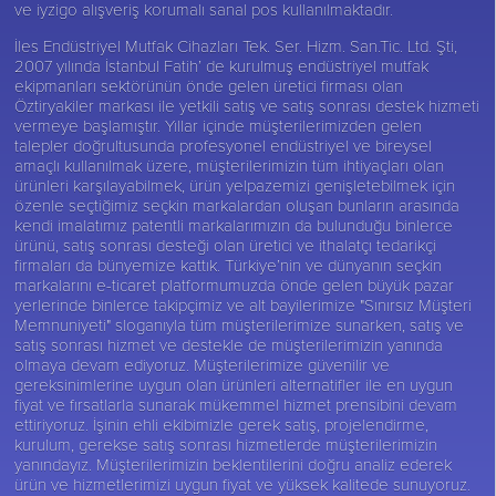
ve iyzigo alışveriş korumalı sanal pos kullanılmaktadır.
İles Endüstriyel Mutfak Cihazları Tek. Ser. Hizm. San.Tic. Ltd. Şti,
2007 yılında İstanbul Fatih’ de kurulmuş endüstriyel mutfak
ekipmanları sektörünün önde gelen üretici firması olan
Öztiryakiler
markası ile yetkili satış ve satış sonrası destek hizmeti
vermeye başlamıştır. Yıllar içinde müşterilerimizden gelen
talepler doğrultusunda profesyonel endüstriyel ve bireysel
amaçlı kullanılmak üzere, müşterilerimizin tüm ihtiyaçları olan
ürünleri karşılayabilmek, ürün yelpazemizi genişletebilmek için
özenle seçtiğimiz seçkin markalardan oluşan bunların arasında
kendi imalatımız patentli markalarımızın da bulunduğu binlerce
ürünü, satış sonrası desteği olan üretici ve ithalatçı tedarikçi
firmaları da bünyemize kattık. Türkiye’nin ve dünyanın seçkin
markalarını e-ticaret platformumuzda önde gelen büyük pazar
yerlerinde binlerce takipçimiz ve alt bayilerimize "Sınırsız Müşteri
Memnuniyeti" sloganıyla tüm müşterilerimize sunarken, satış ve
satış sonrası hizmet ve destekle de müşterilerimizin yanında
olmaya devam ediyoruz. Müşterilerimize güvenilir ve
gereksinimlerine uygun olan ürünleri alternatifler ile en uygun
fiyat ve fırsatlarla sunarak mükemmel hizmet prensibini devam
ettiriyoruz. İşinin ehli ekibimizle gerek satış, projelendirme,
kurulum, gerekse satış sonrası hizmetlerde müşterilerimizin
yanındayız. Müşterilerimizin beklentilerini doğru analiz ederek
ürün ve hizmetlerimizi uygun fiyat ve yüksek kalitede sunuyoruz.