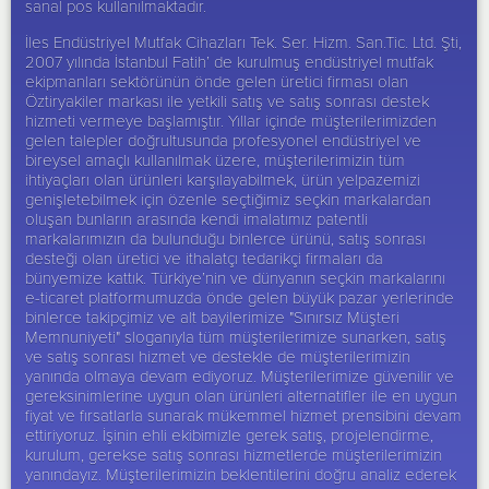
sanal pos kullanılmaktadır.
İles Endüstriyel Mutfak Cihazları Tek. Ser. Hizm. San.Tic. Ltd. Şti,
2007 yılında İstanbul Fatih’ de kurulmuş endüstriyel mutfak
ekipmanları sektörünün önde gelen üretici firması olan
Öztiryakiler
markası ile yetkili satış ve satış sonrası destek
hizmeti vermeye başlamıştır. Yıllar içinde müşterilerimizden
gelen talepler doğrultusunda profesyonel endüstriyel ve
bireysel amaçlı kullanılmak üzere, müşterilerimizin tüm
ihtiyaçları olan ürünleri karşılayabilmek, ürün yelpazemizi
genişletebilmek için özenle seçtiğimiz seçkin markalardan
oluşan bunların arasında kendi imalatımız patentli
markalarımızın da bulunduğu binlerce ürünü, satış sonrası
desteği olan üretici ve ithalatçı tedarikçi firmaları da
bünyemize kattık. Türkiye’nin ve dünyanın seçkin markalarını
e-ticaret platformumuzda önde gelen büyük pazar yerlerinde
binlerce takipçimiz ve alt bayilerimize "Sınırsız Müşteri
Memnuniyeti" sloganıyla tüm müşterilerimize sunarken, satış
ve satış sonrası hizmet ve destekle de müşterilerimizin
yanında olmaya devam ediyoruz. Müşterilerimize güvenilir ve
gereksinimlerine uygun olan ürünleri alternatifler ile en uygun
fiyat ve fırsatlarla sunarak mükemmel hizmet prensibini devam
ettiriyoruz. İşinin ehli ekibimizle gerek satış, projelendirme,
kurulum, gerekse satış sonrası hizmetlerde müşterilerimizin
yanındayız. Müşterilerimizin beklentilerini doğru analiz ederek