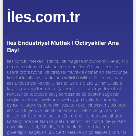
İles.com.tr
İles Endüstriyel Mutfak |
Öztiryakiler Ana
Bayi
İles.com.tr, merkezi İstanbul'da mağaza showroom’u ve lojistik
depoları bulunan başta sektörün öncüsü
Öztiryakiler
olmak
üzere profesyonel ve bireysel mutfak ekipmanları sektöründe
kendini kanıtlamış markaların yetkili bayiliğini üstlenmiş olan
İles Endüstriyel Mutfak Cihazları San. Tic. Ltd. Şti'nin ETBİS'e
kayıtlı çevrimiçi tedarik mağazasıdır. iles.com.tr yerli ve ithal
konusunda tecrübeli, satış sonrasında da destek sağlayan
seçkin markaları, üyelerine özel uygun fiyatlarla sunarak,
ayrıcalıklı alışveriş deneyimi yaşatan özel bir alışveriş sitesidir.
iles.com.tr' ye üye olmak tamamen ücretsiz ve güvenilirdir.
iles.com.tr üzerinden satılan tüm ürünler, o markaya ait ürün
kataloğunda yer alan orijinal ürünlerdir. iles.com.tr’ de yüksek
güvenlik sistemi, 128 bit şifreleme ile iletilen bilgilerin
güvenliğini sağlayan SSL Sertifikası ve iyzigo alışveriş korumalı