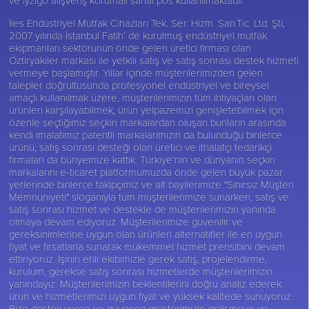
İles Endüstriyel Mutfak Cihazları Tek. Ser. Hizm. San.Tic. Ltd. Şti,
2007 yılında İstanbul Fatih’ de kurulmuş endüstriyel mutfak
ekipmanları sektörünün önde gelen üretici firması olan
Öztiryakiler
markası ile yetkili satış ve satış sonrası destek hizmeti
vermeye başlamıştır. Yıllar içinde müşterilerimizden gelen
talepler doğrultusunda profesyonel endüstriyel ve bireysel
amaçlı kullanılmak üzere, müşterilerimizin tüm ihtiyaçları olan
ürünleri karşılayabilmek, ürün yelpazemizi genişletebilmek için
özenle seçtiğimiz seçkin markalardan oluşan bunların arasında
kendi imalatımız patentli markalarımızın da bulunduğu binlerce
ürünü, satış sonrası desteği olan üretici ve ithalatçı tedarikçi
firmaları da bünyemize kattık. Türkiye’nin ve dünyanın seçkin
markalarını e-ticaret platformumuzda önde gelen büyük pazar
yerlerinde binlerce takipçimiz ve alt bayilerimize "Sınırsız Müşteri
Memnuniyeti" sloganıyla tüm müşterilerimize sunarken, satış ve
satış sonrası hizmet ve destekle de müşterilerimizin yanında
olmaya devam ediyoruz. Müşterilerimize güvenilir ve
gereksinimlerine uygun olan ürünleri alternatifler ile en uygun
fiyat ve fırsatlarla sunarak mükemmel hizmet prensibini devam
ettiriyoruz. İşinin ehli ekibimizle gerek satış, projelendirme,
kurulum, gerekse satış sonrası hizmetlerde müşterilerimizin
yanındayız. Müşterilerimizin beklentilerini doğru analiz ederek
ürün ve hizmetlerimizi uygun fiyat ve yüksek kalitede sunuyoruz.
Bize destek veren ve güvenen müşterimizle gelişmeye ve