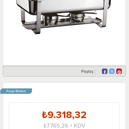
Paylaş :
Kargo Bedava
₺9.318,32
₺7.765,26
+ KDV