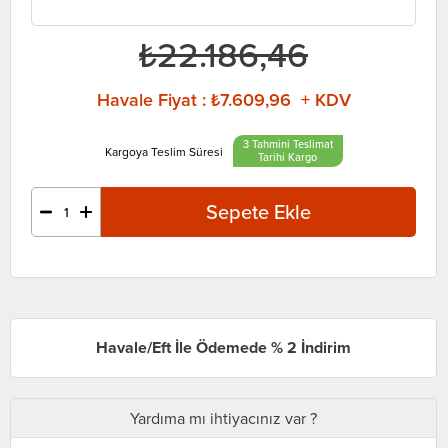
₺22.186,46
Havale Fiyat
:
₺7.609,96 + KDV
3 Tahmini Teslimat
Tarihi
Havale/Eft İle Ödemede % 2 İndirim
Yardıma mı ihtiyacınız var ?