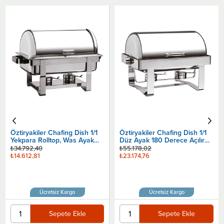
Öztiryakiler Chafing Dish 1/1
Düz Ayak 180 Derece Açılır
Kapak, Kızaklı Jel Yakıtlı
₺56.186,49
₺23.598,33
Ücretsiz Kargo
Öztiryakiler Chafing Dish 1/1
Düz Ayak 180 Derece Açılır
Sepete Ekle
Kapak Jel Yakıtlı
₺55.178,02
₺23.174,76
Ücretsiz Kargo
Sepete Ekle