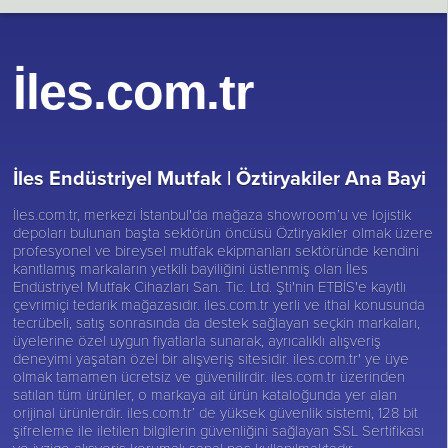
İles.com.tr
İles Endüstriyel Mutfak |
Öztiryakiler Ana Bayi
İles.com.tr, merkezi İstanbul'da mağaza showroom’u ve lojistik
depoları bulunan başta sektörün öncüsü
Öztiryakiler
olmak üzere
profesyonel ve bireysel mutfak ekipmanları sektöründe kendini
kanıtlamış markaların yetkili bayiliğini üstlenmiş olan İles
Endüstriyel Mutfak Cihazları San. Tic. Ltd. Şti'nin ETBİS'e kayıtlı
çevrimiçi tedarik mağazasıdır. iles.com.tr yerli ve ithal konusunda
tecrübeli, satış sonrasında da destek sağlayan seçkin markaları,
üyelerine özel uygun fiyatlarla sunarak, ayrıcalıklı alışveriş
deneyimi yaşatan özel bir alışveriş sitesidir. iles.com.tr' ye üye
olmak tamamen ücretsiz ve güvenilirdir. iles.com.tr üzerinden
satılan tüm ürünler, o markaya ait ürün kataloğunda yer alan
orijinal ürünlerdir. iles.com.tr’ de yüksek güvenlik sistemi, 128 bit
şifreleme ile iletilen bilgilerin güvenliğini sağlayan SSL Sertifikası
ve iyzigo alışveriş korumalı sanal pos kullanılmaktadır.