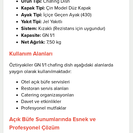
Ürün Tipi:
Chafing Dish
Kapak Tipi:
Çin Model Düz Kapak
Ayak Tipi:
İçiçe Geçen Ayak (430)
Yakıt Tipi:
Jel Yakıtlı
Sistem:
Kızaklı (Rezistans için uygundur)
Kapasite:
GN 1/1
Net Ağırlık:
7,50 kg
Kullanım Alanları
Öztiryakiler GN 1/1 chafing dish aşağıdaki alanlarda
yaygın olarak kullanılmaktadır:
Otel açık büfe servisleri
Restoran servis alanları
Catering organizasyonları
Davet ve etkinlikler
Profesyonel mutfaklar
Açık Büfe Sunumlarında Esnek ve
Profesyonel Çözüm