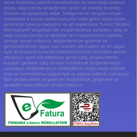
kendi imalatımız patentli markalarımızın da bulunduğu binlerce
ürünü, satış sonrası desteği olan üretici ve ithalatçı tedarikçi
firmaları da bünyemize kattık. Türkiye’nin ve dünyanın seçkin
markalarını e-ticaret platformumuzda önde gelen büyük pazar
yerlerinde binlerce takipçimiz ve alt bayilerimize "Sınırsız Müşteri
Memnuniyeti" sloganıyla tüm müşterilerimize sunarken, satış ve
satış sonrası hizmet ve destekle de müşterilerimizin yanında
olmaya devam ediyoruz. Müşterilerimize güvenilir ve
gereksinimlerine uygun olan ürünleri alternatifler ile en uygun
fiyat ve fırsatlarla sunarak mükemmel hizmet prensibini devam
ettiriyoruz. İşinin ehli ekibimizle gerek satış, projelendirme,
kurulum, gerekse satış sonrası hizmetlerde müşterilerimizin
yanındayız. Müşterilerimizin beklentilerini doğru analiz ederek
ürün ve hizmetlerimizi uygun fiyat ve yüksek kalitede sunuyoruz.
Bize destek veren ve güvenen müşterimizle gelişmeye ve
yenilikleri takip etmeye devam ediyoruz.