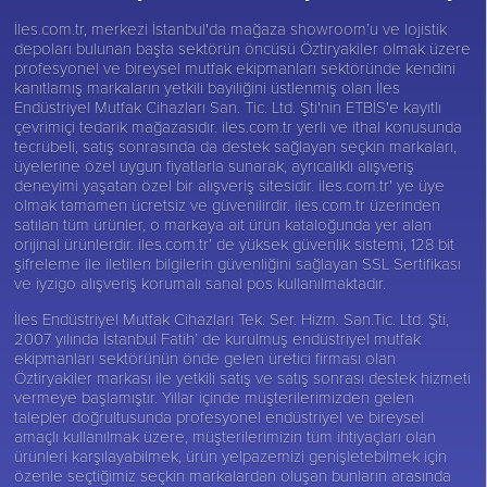
İles.com.tr, merkezi İstanbul'da mağaza showroom’u ve lojistik
depoları bulunan başta sektörün öncüsü
Öztiryakiler
olmak üzere
profesyonel ve bireysel mutfak ekipmanları sektöründe kendini
kanıtlamış markaların yetkili bayiliğini üstlenmiş olan İles
Endüstriyel Mutfak Cihazları San. Tic. Ltd. Şti'nin ETBİS'e kayıtlı
çevrimiçi tedarik mağazasıdır. iles.com.tr yerli ve ithal konusunda
tecrübeli, satış sonrasında da destek sağlayan seçkin markaları,
üyelerine özel uygun fiyatlarla sunarak, ayrıcalıklı alışveriş
deneyimi yaşatan özel bir alışveriş sitesidir. iles.com.tr' ye üye
olmak tamamen ücretsiz ve güvenilirdir. iles.com.tr üzerinden
satılan tüm ürünler, o markaya ait ürün kataloğunda yer alan
orijinal ürünlerdir. iles.com.tr’ de yüksek güvenlik sistemi, 128 bit
şifreleme ile iletilen bilgilerin güvenliğini sağlayan SSL Sertifikası
ve iyzigo alışveriş korumalı sanal pos kullanılmaktadır.
İles Endüstriyel Mutfak Cihazları Tek. Ser. Hizm. San.Tic. Ltd. Şti,
2007 yılında İstanbul Fatih’ de kurulmuş endüstriyel mutfak
ekipmanları sektörünün önde gelen üretici firması olan
Öztiryakiler
markası ile yetkili satış ve satış sonrası destek hizmeti
vermeye başlamıştır. Yıllar içinde müşterilerimizden gelen
talepler doğrultusunda profesyonel endüstriyel ve bireysel
amaçlı kullanılmak üzere, müşterilerimizin tüm ihtiyaçları olan
ürünleri karşılayabilmek, ürün yelpazemizi genişletebilmek için
özenle seçtiğimiz seçkin markalardan oluşan bunların arasında