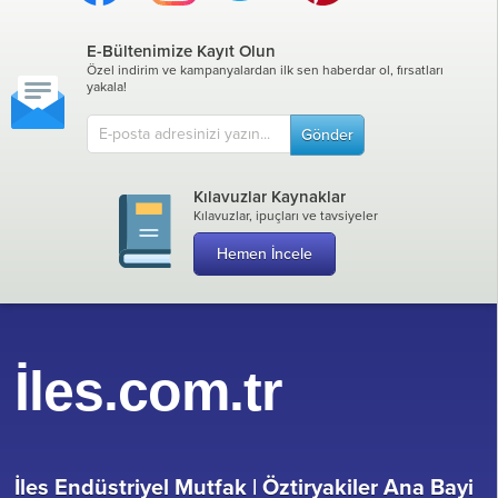
E-Bültenimize Kayıt Olun
Özel indirim ve kampanyalardan ilk sen haberdar ol, fırsatları
yakala!
Gönder
Kılavuzlar Kaynaklar
Kılavuzlar, ipuçları ve tavsiyeler
Hemen İncele
İles.com.tr
İles Endüstriyel Mutfak |
Öztiryakiler Ana Bayi