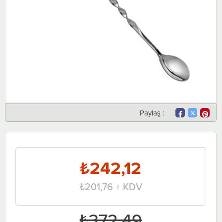
Paylaş :
₺242,12
₺201,76
+ KDV
₺372,49