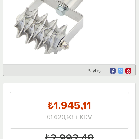
Paylaş :
₺1.945,11
₺1.620,93
+ KDV
₺2.992,48