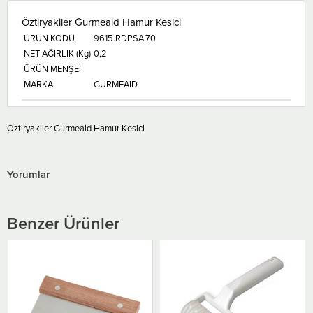
Öztiryakiler Gurmeaid Hamur Kesici
ÜRÜN KODU
9615.RDPSA.70
NET AĞIRLIK (Kg)
0,2
ÜRÜN MENŞEİ
MARKA
GURMEAID
Öztiryakiler Gurmeaid Hamur Kesici
Yorumlar
Benzer Ürünler