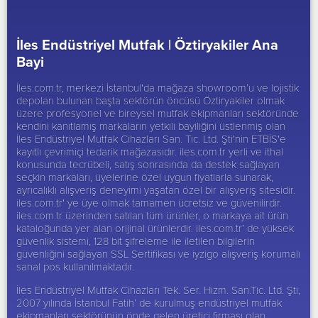
İles Endüstriyel Mutfak |
Öztiryakiler Ana
Bayi
İles.com.tr, merkezi İstanbul'da mağaza showroom’u ve lojistik
depoları bulunan başta sektörün öncüsü
Öztiryakiler
olmak
üzere profesyonel ve bireysel mutfak ekipmanları sektöründe
kendini kanıtlamış markaların yetkili bayiliğini üstlenmiş olan
İles Endüstriyel Mutfak Cihazları San. Tic. Ltd. Şti'nin ETBİS'e
kayıtlı çevrimiçi tedarik mağazasıdır. iles.com.tr yerli ve ithal
konusunda tecrübeli, satış sonrasında da destek sağlayan
seçkin markaları, üyelerine özel uygun fiyatlarla sunarak,
ayrıcalıklı alışveriş deneyimi yaşatan özel bir alışveriş sitesidir.
iles.com.tr' ye üye olmak tamamen ücretsiz ve güvenilirdir.
iles.com.tr üzerinden satılan tüm ürünler, o markaya ait ürün
kataloğunda yer alan orijinal ürünlerdir. iles.com.tr’ de yüksek
güvenlik sistemi, 128 bit şifreleme ile iletilen bilgilerin
güvenliğini sağlayan SSL Sertifikası ve iyzigo alışveriş korumalı
sanal pos kullanılmaktadır.
İles Endüstriyel Mutfak Cihazları Tek. Ser. Hizm. San.Tic. Ltd. Şti,
2007 yılında İstanbul Fatih’ de kurulmuş endüstriyel mutfak
ekipmanları sektörünün önde gelen üretici firması olan