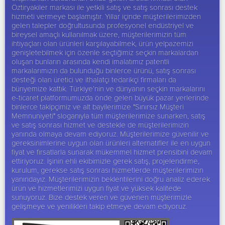
Öztiryakiler
markası ile yetkili satış ve satış sonrası destek
hizmeti vermeye başlamıştır. Yıllar içinde müşterilerimizden
gelen talepler doğrultusunda profesyonel endüstriyel ve
bireysel amaçlı kullanılmak üzere, müşterilerimizin tüm
ihtiyaçları olan ürünleri karşılayabilmek, ürün yelpazemizi
genişletebilmek için özenle seçtiğimiz seçkin markalardan
oluşan bunların arasında kendi imalatımız patentli
markalarımızın da bulunduğu binlerce ürünü, satış sonrası
desteği olan üretici ve ithalatçı tedarikçi firmaları da
bünyemize kattık. Türkiye’nin ve dünyanın seçkin markalarını
e-ticaret platformumuzda önde gelen büyük pazar yerlerinde
binlerce takipçimiz ve alt bayilerimize "Sınırsız Müşteri
Memnuniyeti" sloganıyla tüm müşterilerimize sunarken, satış
ve satış sonrası hizmet ve destekle de müşterilerimizin
yanında olmaya devam ediyoruz. Müşterilerimize güvenilir ve
gereksinimlerine uygun olan ürünleri alternatifler ile en uygun
fiyat ve fırsatlarla sunarak mükemmel hizmet prensibini devam
ettiriyoruz. İşinin ehli ekibimizle gerek satış, projelendirme,
kurulum, gerekse satış sonrası hizmetlerde müşterilerimizin
yanındayız. Müşterilerimizin beklentilerini doğru analiz ederek
ürün ve hizmetlerimizi uygun fiyat ve yüksek kalitede
sunuyoruz. Bize destek veren ve güvenen müşterimizle
gelişmeye ve yenilikleri takip etmeye devam ediyoruz.