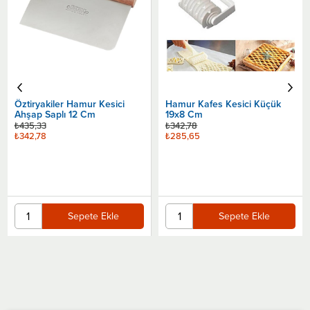
Öztiryakiler Hamur Kesici
Hamur Kafes Kesici Küçük
Ahşap Saplı 12 Cm
19x8 Cm
₺435,33
₺342,78
₺342,78
₺285,65
Sepete Ekle
Sepete Ekle