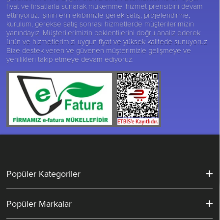
fiyat ve fırsatlarla sunarak mükemmel hizmet prensibini devam
ettiriyoruz. İşinin ehli ekibimizle gerek satış, projelendirme,
kurulum, gerekse satış sonrası hizmetlerde müşterilerimizin
yanındayız. Müşterilerimizin beklentilerini doğru analiz ederek
ürün ve hizmetlerimizi uygun fiyat ve yüksek kalitede sunuyoruz.
Bize destek veren ve güvenen müşterimizle gelişmeye ve
yenilikleri takip etmeye devam ediyoruz.
Popüler Kategoriler
Popüler Markalar