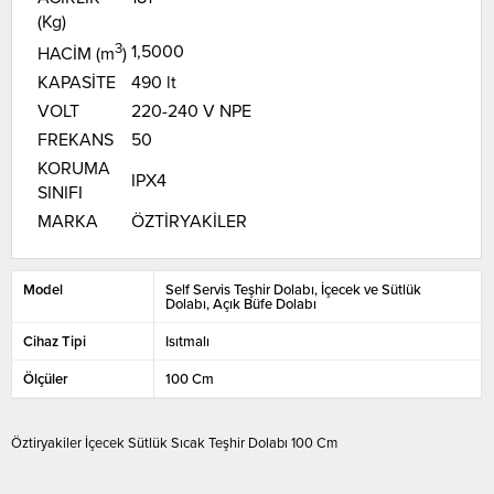
(Kg)
3
1,5000
HACİM (m
)
KAPASİTE
490 lt
VOLT
220-240 V NPE
FREKANS
50
KORUMA
IPX4
SINIFI
MARKA
ÖZTİRYAKİLER
Model
Self Servis Teşhir Dolabı
İçecek ve Sütlük
Dolabı
Açık Büfe Dolabı
Cihaz Tipi
Isıtmalı
Ölçüler
100 Cm
Öztiryakiler İçecek Sütlük Sıcak Teşhir Dolabı 100 Cm