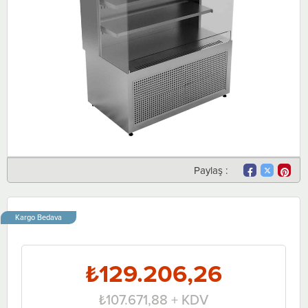
Paylaş :
Kargo Bedava
₺129.206,26
₺107.671,88
+ KDV