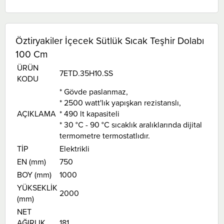
Öztiryakiler İçecek Sütlük Sıcak Teşhir Dolabı
100 Cm
ÜRÜN
7ETD.35H10.SS
KODU
* Gövde paslanmaz,
* 2500 watt'lık yapışkan rezistanslı,
AÇIKLAMA
* 490 lt kapasiteli
* 30 °C - 90 °C sıcaklık aralıklarında dijital
termometre termostatlıdır.
TİP
Elektrikli
EN (mm)
750
BOY (mm)
1000
YÜKSEKLİK
2000
(mm)
NET
AĞIRLIK
181