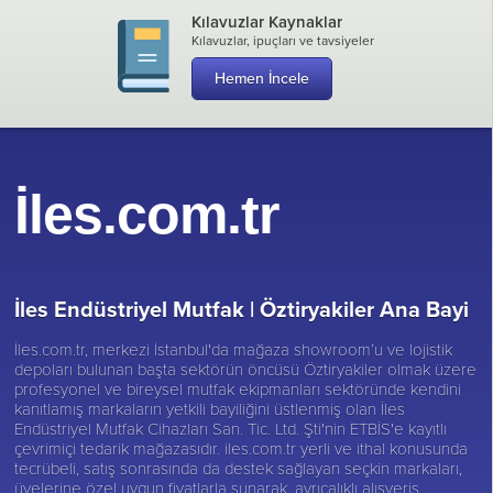
Kılavuzlar Kaynaklar
Kılavuzlar, ipuçları ve tavsiyeler
Hemen İncele
İles.com.tr
İles Endüstriyel Mutfak |
Öztiryakiler Ana Bayi
İles.com.tr, merkezi İstanbul'da mağaza showroom’u ve lojistik
depoları bulunan başta sektörün öncüsü
Öztiryakiler
olmak üzere
profesyonel ve bireysel mutfak ekipmanları sektöründe kendini
kanıtlamış markaların yetkili bayiliğini üstlenmiş olan İles
Endüstriyel Mutfak Cihazları San. Tic. Ltd. Şti'nin ETBİS'e kayıtlı
çevrimiçi tedarik mağazasıdır. iles.com.tr yerli ve ithal konusunda
tecrübeli, satış sonrasında da destek sağlayan seçkin markaları,
üyelerine özel uygun fiyatlarla sunarak, ayrıcalıklı alışveriş