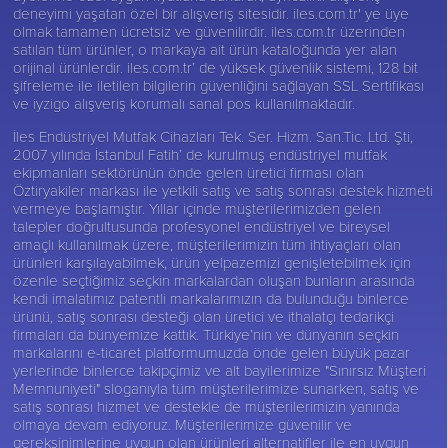
deneyimi yaşatan özel bir alışveriş sitesidir. iles.com.tr' ye üye
olmak tamamen ücretsiz ve güvenilirdir. iles.com.tr üzerinden
satılan tüm ürünler, o markaya ait ürün kataloğunda yer alan
orijinal ürünlerdir. iles.com.tr’ de yüksek güvenlik sistemi, 128 bit
şifreleme ile iletilen bilgilerin güvenliğini sağlayan SSL Sertifikası
ve iyzigo alışveriş korumalı sanal pos kullanılmaktadır.
İles Endüstriyel Mutfak Cihazları Tek. Ser. Hizm. San.Tic. Ltd. Şti,
2007 yılında İstanbul Fatih’ de kurulmuş endüstriyel mutfak
ekipmanları sektörünün önde gelen üretici firması olan
Öztiryakiler
markası ile yetkili satış ve satış sonrası destek hizmeti
vermeye başlamıştır. Yıllar içinde müşterilerimizden gelen
talepler doğrultusunda profesyonel endüstriyel ve bireysel
amaçlı kullanılmak üzere, müşterilerimizin tüm ihtiyaçları olan
ürünleri karşılayabilmek, ürün yelpazemizi genişletebilmek için
özenle seçtiğimiz seçkin markalardan oluşan bunların arasında
kendi imalatımız patentli markalarımızın da bulunduğu binlerce
ürünü, satış sonrası desteği olan üretici ve ithalatçı tedarikçi
firmaları da bünyemize kattık. Türkiye’nin ve dünyanın seçkin
markalarını e-ticaret platformumuzda önde gelen büyük pazar
yerlerinde binlerce takipçimiz ve alt bayilerimize "Sınırsız Müşteri
Memnuniyeti" sloganıyla tüm müşterilerimize sunarken, satış ve
satış sonrası hizmet ve destekle de müşterilerimizin yanında
olmaya devam ediyoruz. Müşterilerimize güvenilir ve
gereksinimlerine uygun olan ürünleri alternatifler ile en uygun