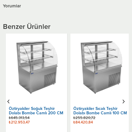
Yorumlar
Benzer Ürünler
Öztiryakiler Soğuk Teşhir
Öztiryakiler Sıcak Teşhir
Dolabı Bombe Camlı 200 CM
Dolabı Bombe Camlı 100 CM
₺645.313,54
₺255.820,72
₺212.953,47
₺84.420,84