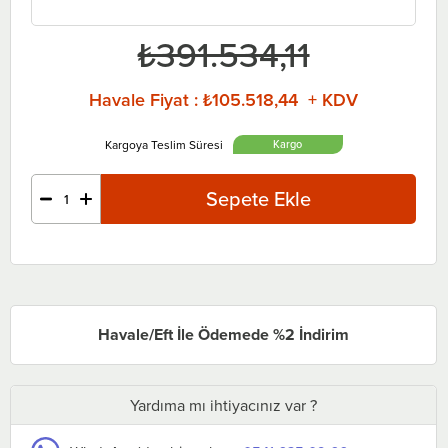
₺391.534,11
Havale Fiyat
:
₺105.518,44 + KDV
Havale/Eft İle Ödemede %2 İndirim
Yardıma mı ihtiyacınız var ?