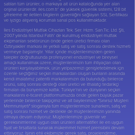
satılan tüm ürünler, o markaya ait ürün kataloğunda yer alan
orijinal ürünlerdir. iles.com.tr’ de yüksek güvenlik sistemi, 128 bit
şifreleme ile iletilen bilgilerin güvenliğini sağlayan SSL Sertifikası
ve iyzigo alışveriş korumalı sanal pos kullanılmaktadır.
İles Endüstriyel Mutfak Cihazları Tek. Ser. Hizm. San.Tic. Ltd. Şti,
2007 yılında İstanbul Fatih’ de kurulmuş endüstriyel mutfak
ekipmanları sektörünün önde gelen üretici firması olan
Öztiryakiler
markası ile yetkili satış ve satış sonrası destek hizmeti
vermeye başlamıştır. Yıllar içinde müşterilerimizden gelen
talepler doğrultusunda profesyonel endüstriyel ve bireysel
amaçlı kullanılmak üzere, müşterilerimizin tüm ihtiyaçları olan
ürünleri karşılayabilmek, ürün yelpazemizi genişletebilmek için
özenle seçtiğimiz seçkin markalardan oluşan bunların arasında
kendi imalatımız patentli markalarımızın da bulunduğu binlerce
ürünü, satış sonrası desteği olan üretici ve ithalatçı tedarikçi
firmaları da bünyemize kattık. Türkiye’nin ve dünyanın seçkin
markalarını e-ticaret platformumuzda önde gelen büyük pazar
yerlerinde binlerce takipçimiz ve alt bayilerimize "Sınırsız Müşteri
Memnuniyeti" sloganıyla tüm müşterilerimize sunarken, satış ve
satış sonrası hizmet ve destekle de müşterilerimizin yanında
olmaya devam ediyoruz. Müşterilerimize güvenilir ve
gereksinimlerine uygun olan ürünleri alternatifler ile en uygun
fiyat ve fırsatlarla sunarak mükemmel hizmet prensibini devam
ettiriyoruz. İşinin ehli ekibimizle gerek satış, projelendirme,