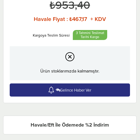
₺953,40
Havale Fiyat
:
₺467,17 + KDV
3 Tahmini Teslimat
Tarihi
Ürün stoklarımızda kalmamıştır.
Gelince Haber Ver
Havale/Eft İle Ödemede %2 İndirim