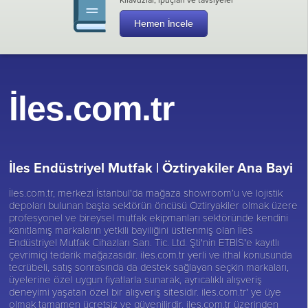
Hemen İncele
İles.com.tr
İles Endüstriyel Mutfak |
Öztiryakiler Ana Bayi
İles.com.tr, merkezi İstanbul'da mağaza showroom’u ve lojistik
depoları bulunan başta sektörün öncüsü
Öztiryakiler
olmak üzere
profesyonel ve bireysel mutfak ekipmanları sektöründe kendini
kanıtlamış markaların yetkili bayiliğini üstlenmiş olan İles
Endüstriyel Mutfak Cihazları San. Tic. Ltd. Şti'nin ETBİS'e kayıtlı
çevrimiçi tedarik mağazasıdır. iles.com.tr yerli ve ithal konusunda
tecrübeli, satış sonrasında da destek sağlayan seçkin markaları,
üyelerine özel uygun fiyatlarla sunarak, ayrıcalıklı alışveriş
deneyimi yaşatan özel bir alışveriş sitesidir. iles.com.tr' ye üye
olmak tamamen ücretsiz ve güvenilirdir. iles.com.tr üzerinden