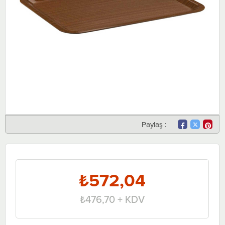
Paylaş :
₺572,04
₺476,70
+ KDV