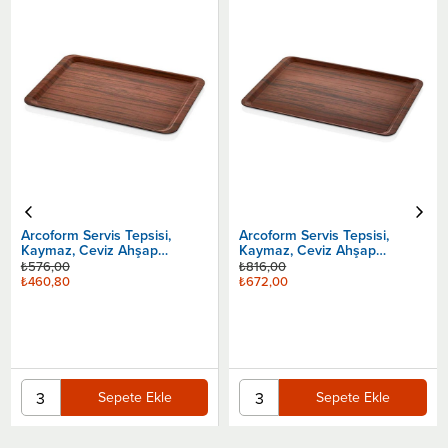
Arcoform Servis Tepsisi,
Arcoform Servis Tepsisi,
Kaymaz, Ceviz Ahşap
Kaymaz, Ceviz Ahşap
Desenli, 37x53 Cm
Desenli, 43x61 Cm
₺576,00
₺816,00
₺460,80
₺672,00
Sepete Ekle
Sepete Ekle