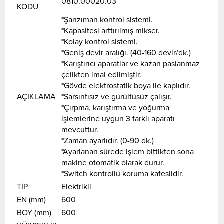
0810.00020.03
KODU
*Şanzıman kontrol sistemi.
*Kapasitesi arttırılmış mikser.
*Kolay kontrol sistemi.
*Geniş devir aralığı. (40-160 devir/dk.)
*Karıştırıcı aparatlar ve kazan paslanmaz
çelikten imal edilmiştir.
*Gövde elektrostatik boya ile kaplıdır.
AÇIKLAMA
*Sarsıntısız ve gürültüsüz çalışır.
*Çırpma, karıştırma ve yoğurma
işlemlerine uygun 3 farklı aparatı
mevcuttur.
*Zaman ayarlıdır. (0-90 dk.)
*Ayarlanan sürede işlem bittikten sona
makine otomatik olarak durur.
*Switch kontrollü koruma kafeslidir.
TİP
Elektrikli
EN (mm)
600
BOY (mm)
600