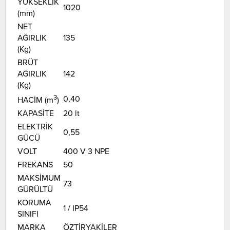
YÜKSEKLİK
1020
(mm)
NET
AĞIRLIK
135
(Kg)
BRÜT
AĞIRLIK
142
(Kg)
3
0,40
HACİM (m
)
KAPASİTE
20 lt
ELEKTRİK
0,55
GÜCÜ
VOLT
400 V 3 NPE
FREKANS
50
MAKSİMUM
73
GÜRÜLTÜ
KORUMA
1 / IP54
SINIFI
MARKA
ÖZTİRYAKİLER