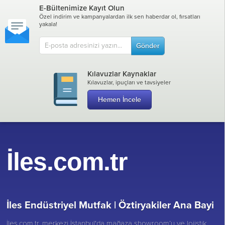
E-Bültenimize Kayıt Olun
Özel indirim ve kampanyalardan ilk sen haberdar ol, fırsatları
yakala!
Gönder
Kılavuzlar Kaynaklar
Kılavuzlar, ipuçları ve tavsiyeler
Hemen İncele
İles.com.tr
İles Endüstriyel Mutfak |
Öztiryakiler Ana Bayi
İles.com.tr, merkezi İstanbul'da mağaza showroom’u ve lojistik