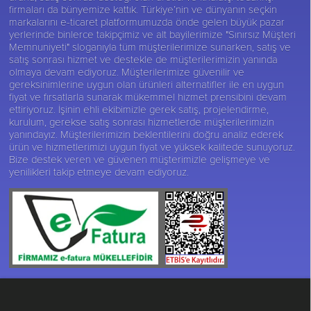
firmaları da bünyemize kattık. Türkiye’nin ve dünyanın seçkin
markalarını e-ticaret platformumuzda önde gelen büyük pazar
yerlerinde binlerce takipçimiz ve alt bayilerimize "Sınırsız Müşteri
Memnuniyeti" sloganıyla tüm müşterilerimize sunarken, satış ve
satış sonrası hizmet ve destekle de müşterilerimizin yanında
olmaya devam ediyoruz. Müşterilerimize güvenilir ve
gereksinimlerine uygun olan ürünleri alternatifler ile en uygun
fiyat ve fırsatlarla sunarak mükemmel hizmet prensibini devam
ettiriyoruz. İşinin ehli ekibimizle gerek satış, projelendirme,
kurulum, gerekse satış sonrası hizmetlerde müşterilerimizin
yanındayız. Müşterilerimizin beklentilerini doğru analiz ederek
ürün ve hizmetlerimizi uygun fiyat ve yüksek kalitede sunuyoruz.
Bize destek veren ve güvenen müşterimizle gelişmeye ve
yenilikleri takip etmeye devam ediyoruz.