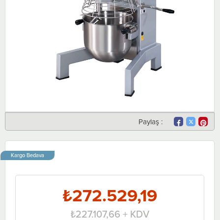
Paylaş :
Kargo Bedava
₺272.529,19
₺227.107,66
+ KDV