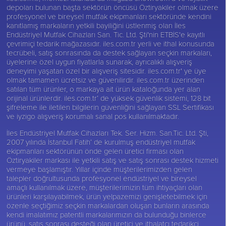
depoları bulunan başta sektörün öncüsü
Öztiryakiler
olmak üzere
profesyonel ve bireysel mutfak ekipmanları sektöründe kendini
kanıtlamış markaların yetkili bayiliğini üstlenmiş olan İles
Endüstriyel Mutfak Cihazları San. Tic. Ltd. Şti'nin ETBİS'e kayıtlı
çevrimiçi tedarik mağazasıdır. iles.com.tr yerli ve ithal konusunda
tecrübeli, satış sonrasında da destek sağlayan seçkin markaları,
üyelerine özel uygun fiyatlarla sunarak, ayrıcalıklı alışveriş
deneyimi yaşatan özel bir alışveriş sitesidir. iles.com.tr' ye üye
olmak tamamen ücretsiz ve güvenilirdir. iles.com.tr üzerinden
satılan tüm ürünler, o markaya ait ürün kataloğunda yer alan
orijinal ürünlerdir. iles.com.tr’ de yüksek güvenlik sistemi, 128 bit
şifreleme ile iletilen bilgilerin güvenliğini sağlayan SSL Sertifikası
ve iyzigo alışveriş korumalı sanal pos kullanılmaktadır.
İles Endüstriyel Mutfak Cihazları Tek. Ser. Hizm. San.Tic. Ltd. Şti,
2007 yılında İstanbul Fatih’ de kurulmuş endüstriyel mutfak
ekipmanları sektörünün önde gelen üretici firması olan
Öztiryakiler
markası ile yetkili satış ve satış sonrası destek hizmeti
vermeye başlamıştır. Yıllar içinde müşterilerimizden gelen
talepler doğrultusunda profesyonel endüstriyel ve bireysel
amaçlı kullanılmak üzere, müşterilerimizin tüm ihtiyaçları olan
ürünleri karşılayabilmek, ürün yelpazemizi genişletebilmek için
özenle seçtiğimiz seçkin markalardan oluşan bunların arasında
kendi imalatımız patentli markalarımızın da bulunduğu binlerce
ürünü, satış sonrası desteği olan üretici ve ithalatçı tedarikçi