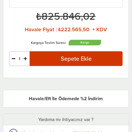
₺825.846,02
Havale Fiyat
:
₺222.565,50 + KDV
Havale/Eft İle Ödemede %2 İndirim
Yardıma mı ihtiyacınız var ?