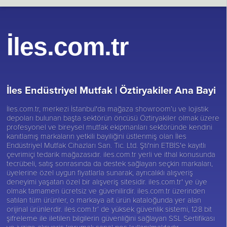
İles.com.tr
İles Endüstriyel Mutfak |
Öztiryakiler Ana Bayi
İles.com.tr, merkezi İstanbul'da mağaza showroom’u ve lojistik
depoları bulunan başta sektörün öncüsü
Öztiryakiler
olmak üzere
profesyonel ve bireysel mutfak ekipmanları sektöründe kendini
kanıtlamış markaların yetkili bayiliğini üstlenmiş olan İles
Endüstriyel Mutfak Cihazları San. Tic. Ltd. Şti'nin ETBİS'e kayıtlı
çevrimiçi tedarik mağazasıdır. iles.com.tr yerli ve ithal konusunda
tecrübeli, satış sonrasında da destek sağlayan seçkin markaları,
üyelerine özel uygun fiyatlarla sunarak, ayrıcalıklı alışveriş
deneyimi yaşatan özel bir alışveriş sitesidir. iles.com.tr' ye üye
olmak tamamen ücretsiz ve güvenilirdir. iles.com.tr üzerinden
satılan tüm ürünler, o markaya ait ürün kataloğunda yer alan
orijinal ürünlerdir. iles.com.tr’ de yüksek güvenlik sistemi, 128 bit
şifreleme ile iletilen bilgilerin güvenliğini sağlayan SSL Sertifikası