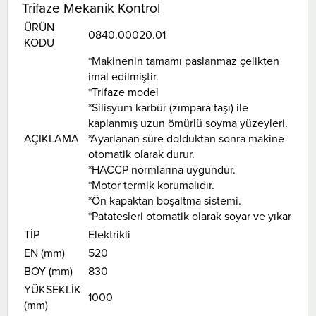
Trifaze Mekanik Kontrol
ÜRÜN
0840.00020.01
KODU
*Makinenin tamamı paslanmaz çelikten
imal edilmiştir.
*Trifaze model
*Silisyum karbür (zımpara taşı) ile
kaplanmış uzun ömürlü soyma yüzeyleri.
AÇIKLAMA
*Ayarlanan süre dolduktan sonra makine
otomatik olarak durur.
*HACCP normlarına uygundur.
*Motor termik korumalıdır.
*Ön kapaktan boşaltma sistemi.
*Patatesleri otomatik olarak soyar ve yıkar
TİP
Elektrikli
EN (mm)
520
BOY (mm)
830
YÜKSEKLİK
1000
(mm)