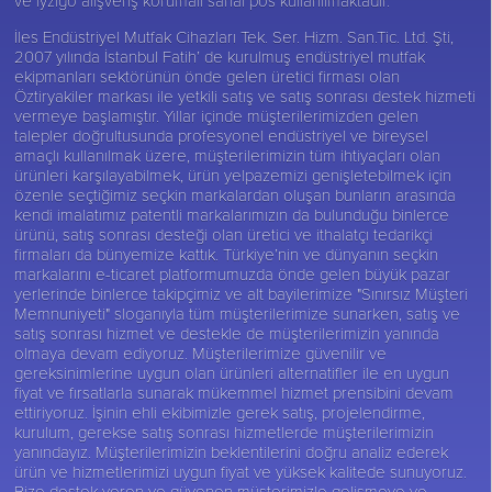
ve iyzigo alışveriş korumalı sanal pos kullanılmaktadır.
İles Endüstriyel Mutfak Cihazları Tek. Ser. Hizm. San.Tic. Ltd. Şti,
2007 yılında İstanbul Fatih’ de kurulmuş endüstriyel mutfak
ekipmanları sektörünün önde gelen üretici firması olan
Öztiryakiler
markası ile yetkili satış ve satış sonrası destek hizmeti
vermeye başlamıştır. Yıllar içinde müşterilerimizden gelen
talepler doğrultusunda profesyonel endüstriyel ve bireysel
amaçlı kullanılmak üzere, müşterilerimizin tüm ihtiyaçları olan
ürünleri karşılayabilmek, ürün yelpazemizi genişletebilmek için
özenle seçtiğimiz seçkin markalardan oluşan bunların arasında
kendi imalatımız patentli markalarımızın da bulunduğu binlerce
ürünü, satış sonrası desteği olan üretici ve ithalatçı tedarikçi
firmaları da bünyemize kattık. Türkiye’nin ve dünyanın seçkin
markalarını e-ticaret platformumuzda önde gelen büyük pazar
yerlerinde binlerce takipçimiz ve alt bayilerimize "Sınırsız Müşteri
Memnuniyeti" sloganıyla tüm müşterilerimize sunarken, satış ve
satış sonrası hizmet ve destekle de müşterilerimizin yanında
olmaya devam ediyoruz. Müşterilerimize güvenilir ve
gereksinimlerine uygun olan ürünleri alternatifler ile en uygun
fiyat ve fırsatlarla sunarak mükemmel hizmet prensibini devam
ettiriyoruz. İşinin ehli ekibimizle gerek satış, projelendirme,
kurulum, gerekse satış sonrası hizmetlerde müşterilerimizin
yanındayız. Müşterilerimizin beklentilerini doğru analiz ederek
ürün ve hizmetlerimizi uygun fiyat ve yüksek kalitede sunuyoruz.
Bize destek veren ve güvenen müşterimizle gelişmeye ve