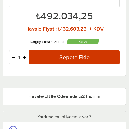
₺492.034,25
Havale Fiyat
:
₺132.603,23 + KDV
Havale/Eft İle Ödemede %2 İndirim
Yardıma mı ihtiyacınız var ?