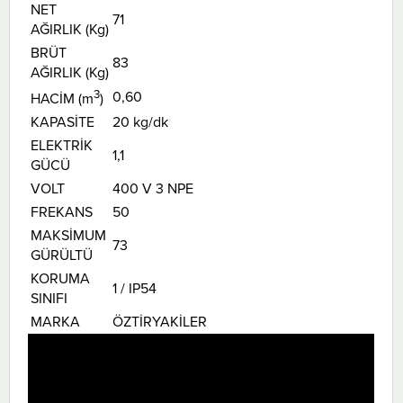
NET
71
AĞIRLIK (Kg)
BRÜT
83
AĞIRLIK (Kg)
3
0,60
HACİM (m
)
KAPASİTE
20 kg/dk
ELEKTRİK
1,1
GÜCÜ
VOLT
400 V 3 NPE
FREKANS
50
MAKSİMUM
73
GÜRÜLTÜ
KORUMA
1 / IP54
SINIFI
MARKA
ÖZTİRYAKİLER