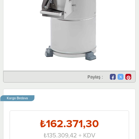
Paylaş :
Kargo Bedava
₺162.371,30
₺135.309,42
+ KDV