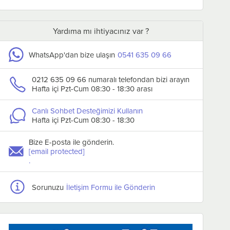
Yardıma mı ihtiyacınız var ?
WhatsApp'dan bize ulaşın
0541 635 09 66
0212 635 09 66 numaralı telefondan bizi arayın
Hafta içi Pzt-Cum 08:30 - 18:30 arası
Boğaziçi Patates Soyma
Boğaziçi Patates S
Makinesi, 25 Kg
Makinesi, 35 Kg
Canlı Sohbet Desteğimizi Kullanın
₺138.281,47
₺151.451,14
Hafta içi Pzt-Cum 08:30 - 18:30
₺82.968,88
₺90.870,68
Bize E-posta ile gönderin.
Sepete Ekle
Sepete Ekle
[email protected]
.
Sorunuzu
İletişim Formu ile Gönderin