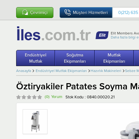
Çevrimiçi
Müşteri Hizmetleri
0(212) 635
Elit Members Ava
Daha fazla bilgi 
Endüstriyel
Soğutma
Mutfak
Mutfak
Ekipmanları
Ekipmanları
Anasayfa
Endüstriyel Mutfak Ekipmanları
Hazırlık Makineleri
Sebze M
Öztiryakiler Patates Soyma Ma
(0)
Stok Kodu
0840.00020.21