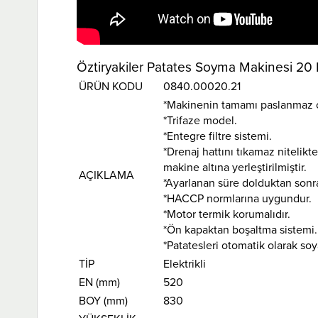
Öztiryakiler Patates Soyma Makinesi 20 K
ÜRÜN KODU
0840.00020.21
*Makinenin tamamı paslanmaz çe
*Trifaze model.
*Entegre filtre sistemi.
*Drenaj hattını tıkamaz nitelikte
makine altına yerleştirilmiştir.
AÇIKLAMA
*Ayarlanan süre dolduktan sonr
*HACCP normlarına uygundur.
*Motor termik korumalıdır.
*Ön kapaktan boşaltma sistemi.
*Patatesleri otomatik olarak soy
TİP
Elektrikli
EN (mm)
520
BOY (mm)
830