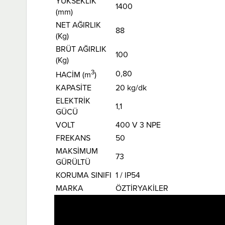
YÜKSEKLİK
1400
(mm)
NET AĞIRLIK
88
(Kg)
BRÜT AĞIRLIK
100
(Kg)
3
0,80
HACİM (m
)
KAPASİTE
20 kg/dk
ELEKTRİK
1,1
GÜCÜ
VOLT
400 V 3 NPE
FREKANS
50
MAKSİMUM
73
GÜRÜLTÜ
KORUMA SINIFI
1 / IP54
MARKA
ÖZTİRYAKİLER