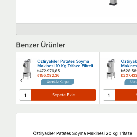
Benzer Ürünler
yma
Öztiryakiler Patates Soyma
Öztiryak
Makinesi 10 Kg Trifaze Filtreli
Makinesi
Mekanik 
₺472.976,85
₺628.58
₺156.082,36
₺207.433
Ücretsiz Kargo
Ücre
Sepete Ekle
Öztiryakiler Patates Soyma Makinesi 20 Kg Trifaze