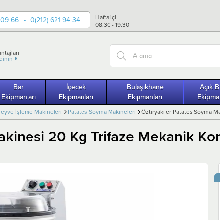
Hafta içi
 09 66
-
0(212) 621 94 34
08.30 - 19.30
ntajları
edinin
Bar
İçecek
Bulaşıkhane
Açık B
Ekipmanları
Ekipmanları
Ekipmanları
Ekipman
eyve İşleme Makineleri
Patates Soyma Makineleri
Öztiryakiler Patates Soyma Mak
kinesi 20 Kg Trifaze Mekanik Kontr