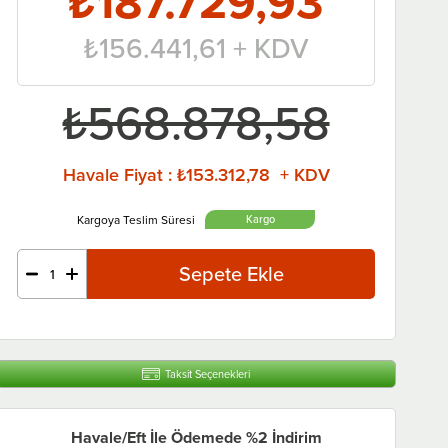
₺187.729,93
₺156.441,61
+ KDV
₺568.878,58
Havale Fiyat
:
₺153.312,78 + KDV
Taksit Seçenekleri
Havale/Eft İle Ödemede %2 İndirim