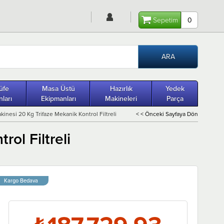
Sepetim
0
üfe
Masa Üstü
Hazırlık
Yedek
ları
Ekipmanları
Makineleri
Parça
inesi 20 Kg Trifaze Mekanik Kontrol Filtreli
< < Önceki Sayfaya Dön
ol Filtreli
Kargo Bedava