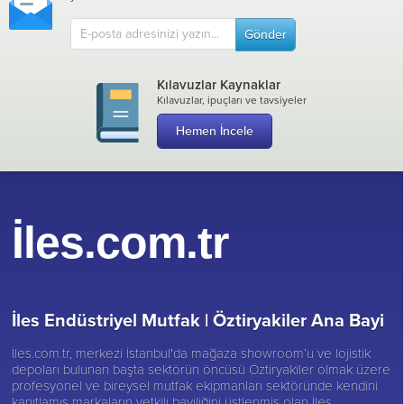
Gönder
Kılavuzlar Kaynaklar
Kılavuzlar, ipuçları ve tavsiyeler
Hemen İncele
İles.com.tr
İles Endüstriyel Mutfak |
Öztiryakiler Ana Bayi
İles.com.tr, merkezi İstanbul'da mağaza showroom’u ve lojistik
depoları bulunan başta sektörün öncüsü
Öztiryakiler
olmak üzere
profesyonel ve bireysel mutfak ekipmanları sektöründe kendini
kanıtlamış markaların yetkili bayiliğini üstlenmiş olan İles