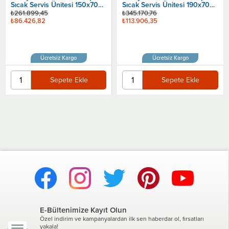
Sıcak Servis Ünitesi 150x70
Sıcak Servis Ünitesi 190x70
Cm
Cm
₺261.899,45
₺345.170,76
₺86.426,82
₺113.906,35
Ücretsiz Kargo
Ücretsiz Kargo
Sepete Ekle
Sepete Ekle
E-Bültenimize Kayıt Olun
Özel indirim ve kampanyalardan ilk sen haberdar ol, fırsatları
yakala!