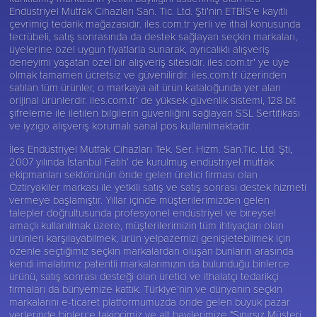
Endüstriyel Mutfak Cihazları San. Tic. Ltd. Şti'nin ETBİS'e kayıtlı
çevrimiçi tedarik mağazasıdır. iles.com.tr yerli ve ithal konusunda
tecrübeli, satış sonrasında da destek sağlayan seçkin markaları,
üyelerine özel uygun fiyatlarla sunarak, ayrıcalıklı alışveriş
deneyimi yaşatan özel bir alışveriş sitesidir. iles.com.tr' ye üye
olmak tamamen ücretsiz ve güvenilirdir. iles.com.tr üzerinden
satılan tüm ürünler, o markaya ait ürün kataloğunda yer alan
orijinal ürünlerdir. iles.com.tr’ de yüksek güvenlik sistemi, 128 bit
şifreleme ile iletilen bilgilerin güvenliğini sağlayan SSL Sertifikası
ve iyzigo alışveriş korumalı sanal pos kullanılmaktadır.
İles Endüstriyel Mutfak Cihazları Tek. Ser. Hizm. San.Tic. Ltd. Şti,
2007 yılında İstanbul Fatih’ de kurulmuş endüstriyel mutfak
ekipmanları sektörünün önde gelen üretici firması olan
Öztiryakiler
markası ile yetkili satış ve satış sonrası destek hizmeti
vermeye başlamıştır. Yıllar içinde müşterilerimizden gelen
talepler doğrultusunda profesyonel endüstriyel ve bireysel
amaçlı kullanılmak üzere, müşterilerimizin tüm ihtiyaçları olan
ürünleri karşılayabilmek, ürün yelpazemizi genişletebilmek için
özenle seçtiğimiz seçkin markalardan oluşan bunların arasında
kendi imalatımız patentli markalarımızın da bulunduğu binlerce
ürünü, satış sonrası desteği olan üretici ve ithalatçı tedarikçi
firmaları da bünyemize kattık. Türkiye’nin ve dünyanın seçkin
markalarını e-ticaret platformumuzda önde gelen büyük pazar
yerlerinde binlerce takipçimiz ve alt bayilerimize "Sınırsız Müşteri