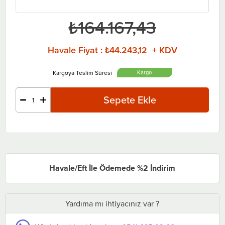
₺164.167,43
Havale Fiyat
:
₺44.243,12 + KDV
Havale/Eft İle Ödemede %2 İndirim
Yardıma mı ihtiyacınız var ?