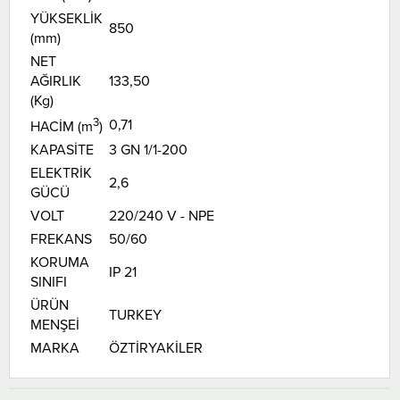
YÜKSEKLİK
850
(mm)
NET
AĞIRLIK
133,50
(Kg)
3
0,71
HACİM (m
)
KAPASİTE
3 GN 1/1-200
ELEKTRİK
2,6
GÜCÜ
VOLT
220/240 V - NPE
FREKANS
50/60
KORUMA
IP 21
SINIFI
ÜRÜN
TURKEY
MENŞEİ
MARKA
ÖZTİRYAKİLER