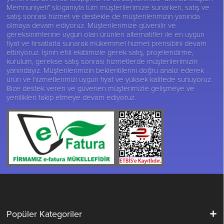
Memnuniyeti" sloganıyla tüm müşterilerimize sunarken, satış ve
satış sonrası hizmet ve destekle de müşterilerimizin yanında
olmaya devam ediyoruz. Müşterilerimize güvenilir ve
gereksinimlerine uygun olan ürünleri alternatifler ile en uygun
fiyat ve fırsatlarla sunarak mükemmel hizmet prensibini devam
ettiriyoruz. İşinin ehli ekibimizle gerek satış, projelendirme,
kurulum, gerekse satış sonrası hizmetlerde müşterilerimizin
yanındayız. Müşterilerimizin beklentilerini doğru analiz ederek
ürün ve hizmetlerimizi uygun fiyat ve yüksek kalitede sunuyoruz.
Bize destek veren ve güvenen müşterimizle gelişmeye ve
yenilikleri takip etmeye devam ediyoruz.
Popüler Kategoriler