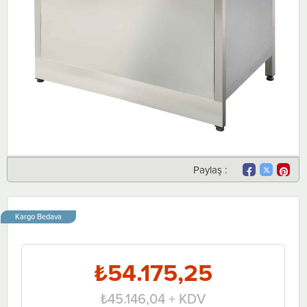
Paylaş :
Kargo Bedava
₺54.175,25
₺45.146,04
+ KDV