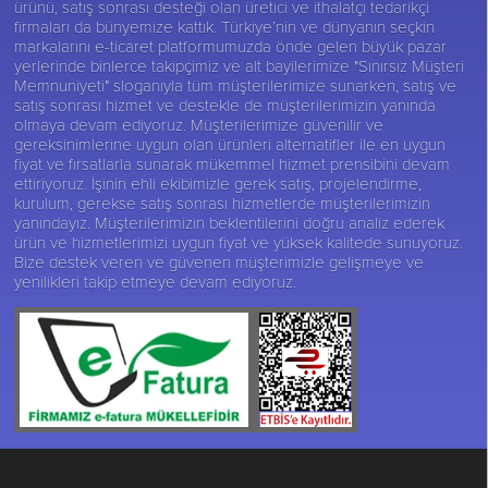
ürünü, satış sonrası desteği olan üretici ve ithalatçı tedarikçi
firmaları da bünyemize kattık. Türkiye’nin ve dünyanın seçkin
markalarını e-ticaret platformumuzda önde gelen büyük pazar
yerlerinde binlerce takipçimiz ve alt bayilerimize "Sınırsız Müşteri
Memnuniyeti" sloganıyla tüm müşterilerimize sunarken, satış ve
satış sonrası hizmet ve destekle de müşterilerimizin yanında
olmaya devam ediyoruz. Müşterilerimize güvenilir ve
gereksinimlerine uygun olan ürünleri alternatifler ile en uygun
fiyat ve fırsatlarla sunarak mükemmel hizmet prensibini devam
ettiriyoruz. İşinin ehli ekibimizle gerek satış, projelendirme,
kurulum, gerekse satış sonrası hizmetlerde müşterilerimizin
yanındayız. Müşterilerimizin beklentilerini doğru analiz ederek
ürün ve hizmetlerimizi uygun fiyat ve yüksek kalitede sunuyoruz.
Bize destek veren ve güvenen müşterimizle gelişmeye ve
yenilikleri takip etmeye devam ediyoruz.