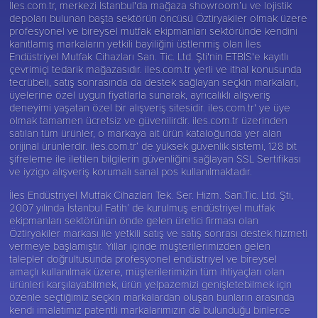
İles.com.tr, merkezi İstanbul'da mağaza showroom’u ve lojistik
depoları bulunan başta sektörün öncüsü
Öztiryakiler
olmak üzere
profesyonel ve bireysel mutfak ekipmanları sektöründe kendini
kanıtlamış markaların yetkili bayiliğini üstlenmiş olan İles
Endüstriyel Mutfak Cihazları San. Tic. Ltd. Şti'nin ETBİS'e kayıtlı
çevrimiçi tedarik mağazasıdır. iles.com.tr yerli ve ithal konusunda
tecrübeli, satış sonrasında da destek sağlayan seçkin markaları,
üyelerine özel uygun fiyatlarla sunarak, ayrıcalıklı alışveriş
deneyimi yaşatan özel bir alışveriş sitesidir. iles.com.tr' ye üye
olmak tamamen ücretsiz ve güvenilirdir. iles.com.tr üzerinden
satılan tüm ürünler, o markaya ait ürün kataloğunda yer alan
orijinal ürünlerdir. iles.com.tr’ de yüksek güvenlik sistemi, 128 bit
şifreleme ile iletilen bilgilerin güvenliğini sağlayan SSL Sertifikası
ve iyzigo alışveriş korumalı sanal pos kullanılmaktadır.
İles Endüstriyel Mutfak Cihazları Tek. Ser. Hizm. San.Tic. Ltd. Şti,
2007 yılında İstanbul Fatih’ de kurulmuş endüstriyel mutfak
ekipmanları sektörünün önde gelen üretici firması olan
Öztiryakiler
markası ile yetkili satış ve satış sonrası destek hizmeti
vermeye başlamıştır. Yıllar içinde müşterilerimizden gelen
talepler doğrultusunda profesyonel endüstriyel ve bireysel
amaçlı kullanılmak üzere, müşterilerimizin tüm ihtiyaçları olan
ürünleri karşılayabilmek, ürün yelpazemizi genişletebilmek için
özenle seçtiğimiz seçkin markalardan oluşan bunların arasında
kendi imalatımız patentli markalarımızın da bulunduğu binlerce