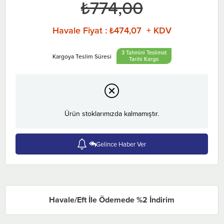
₺774,00
Havale Fiyat
:
₺474,07 + KDV
3 Tahmini Teslimat
Tarihi
Ürün stoklarımızda kalmamıştır.
Gelince Haber Ver
Havale/Eft İle Ödemede %2 İndirim