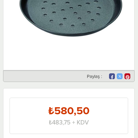
Paylaş :
₺580,50
₺483,75
+ KDV