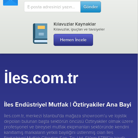
Gönder
Kılavuzlar Kaynaklar
Kılavuzlar, ipuçları ve tavsiyeler
Hemen İncele
İles.com.tr
İles Endüstriyel Mutfak |
Öztiryakiler Ana Bayi
İles.com.tr, merkezi İstanbul'da mağaza showroom’u ve lojistik
depoları bulunan başta sektörün öncüsü
Öztiryakiler
olmak üzere
profesyonel ve bireysel mutfak ekipmanları sektöründe kendini
kanıtlamış markaların yetkili bayiliğini üstlenmiş olan İles
Endüstriyel Mutfak Cihazları San. Tic. Ltd. Şti'nin ETBİS'e kayıtlı