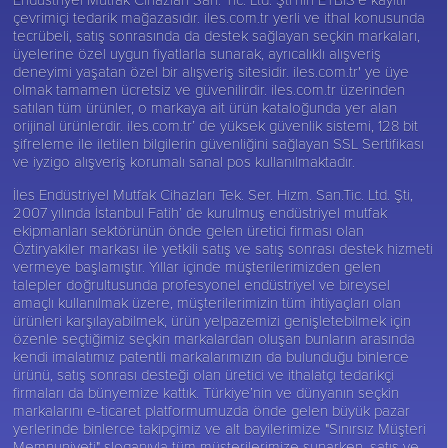
çevrimiçi tedarik mağazasıdır. iles.com.tr yerli ve ithal konusunda
tecrübeli, satış sonrasında da destek sağlayan seçkin markaları,
üyelerine özel uygun fiyatlarla sunarak, ayrıcalıklı alışveriş
deneyimi yaşatan özel bir alışveriş sitesidir. iles.com.tr' ye üye
olmak tamamen ücretsiz ve güvenilirdir. iles.com.tr üzerinden
satılan tüm ürünler, o markaya ait ürün kataloğunda yer alan
orijinal ürünlerdir. iles.com.tr’ de yüksek güvenlik sistemi, 128 bit
şifreleme ile iletilen bilgilerin güvenliğini sağlayan SSL Sertifikası
ve iyzigo alışveriş korumalı sanal pos kullanılmaktadır.
İles Endüstriyel Mutfak Cihazları Tek. Ser. Hizm. San.Tic. Ltd. Şti,
2007 yılında İstanbul Fatih’ de kurulmuş endüstriyel mutfak
ekipmanları sektörünün önde gelen üretici firması olan
Öztiryakiler
markası ile yetkili satış ve satış sonrası destek hizmeti
vermeye başlamıştır. Yıllar içinde müşterilerimizden gelen
talepler doğrultusunda profesyonel endüstriyel ve bireysel
amaçlı kullanılmak üzere, müşterilerimizin tüm ihtiyaçları olan
ürünleri karşılayabilmek, ürün yelpazemizi genişletebilmek için
özenle seçtiğimiz seçkin markalardan oluşan bunların arasında
kendi imalatımız patentli markalarımızın da bulunduğu binlerce
ürünü, satış sonrası desteği olan üretici ve ithalatçı tedarikçi
firmaları da bünyemize kattık. Türkiye’nin ve dünyanın seçkin
markalarını e-ticaret platformumuzda önde gelen büyük pazar
yerlerinde binlerce takipçimiz ve alt bayilerimize "Sınırsız Müşteri
Memnuniyeti" sloganıyla tüm müşterilerimize sunarken, satış ve