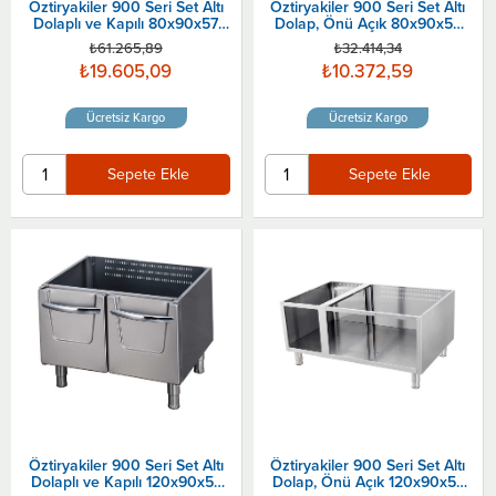
Öztiryakiler 900 Seri Set Altı
Öztiryakiler 900 Seri Set Altı
Dolaplı ve Kapılı 80x90x57
Dolap, Önü Açık 80x90x57
Cm
Cm
₺61.265,89
₺32.414,34
₺19.605,09
₺10.372,59
Ücretsiz Kargo
Ücretsiz Kargo
Sepete Ekle
Sepete Ekle
Öztiryakiler 900 Seri Set Altı
Öztiryakiler 900 Seri Set Altı
Dolaplı ve Kapılı 120x90x57
Dolap, Önü Açık 120x90x57