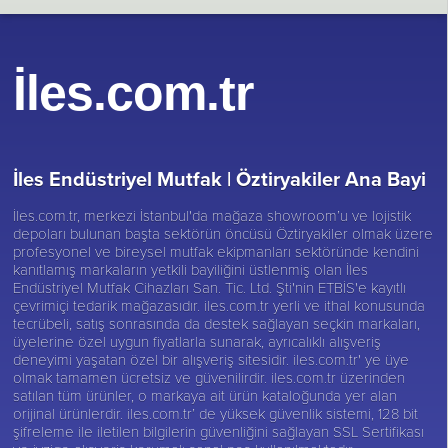
İles.com.tr
İles Endüstriyel Mutfak |
Öztiryakiler Ana Bayi
İles.com.tr, merkezi İstanbul'da mağaza showroom’u ve lojistik
depoları bulunan başta sektörün öncüsü
Öztiryakiler
olmak üzere
profesyonel ve bireysel mutfak ekipmanları sektöründe kendini
kanıtlamış markaların yetkili bayiliğini üstlenmiş olan İles
Endüstriyel Mutfak Cihazları San. Tic. Ltd. Şti'nin ETBİS'e kayıtlı
çevrimiçi tedarik mağazasıdır. iles.com.tr yerli ve ithal konusunda
tecrübeli, satış sonrasında da destek sağlayan seçkin markaları,
üyelerine özel uygun fiyatlarla sunarak, ayrıcalıklı alışveriş
deneyimi yaşatan özel bir alışveriş sitesidir. iles.com.tr' ye üye
olmak tamamen ücretsiz ve güvenilirdir. iles.com.tr üzerinden
satılan tüm ürünler, o markaya ait ürün kataloğunda yer alan
orijinal ürünlerdir. iles.com.tr’ de yüksek güvenlik sistemi, 128 bit
şifreleme ile iletilen bilgilerin güvenliğini sağlayan SSL Sertifikası