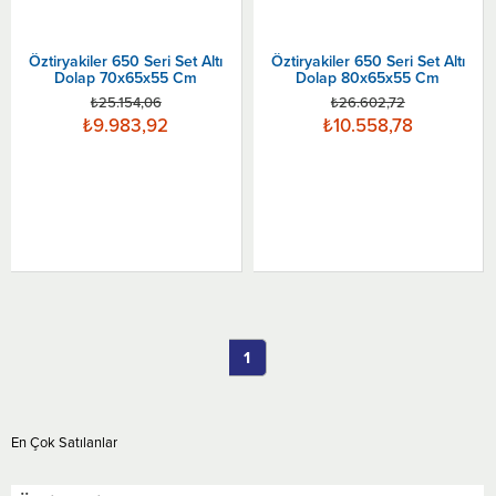
Öztiryakiler 650 Seri Set Altı
Öztiryakiler 650 Seri Set Altı
Dolap 70x65x55 Cm
Dolap 80x65x55 Cm
₺25.154,06
₺26.602,72
₺9.983,92
₺10.558,78
1
En Çok Satılanlar