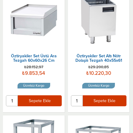
Öztiryakiler Set Üstü Ara
Öztiryakiler Set Altı Nötr
Tezgah 60x60x26 Cm
Dolaplı Tezgah 40x55x61
₺28.152,97
₺29.200,85
₺9.853,54
₺10.220,30
Ücretsiz Kargo
Ücretsiz Kargo
Sepete Ekle
Sepete Ekle