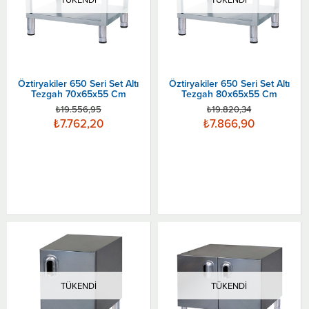
Öztiryakiler 650 Seri Set Altı
Öztiryakiler 650 Seri Set Altı
Tezgah 70x65x55 Cm
Tezgah 80x65x55 Cm
₺19.556,95
₺19.820,34
₺7.762,20
₺7.866,90
TÜKENDI
TÜKENDI