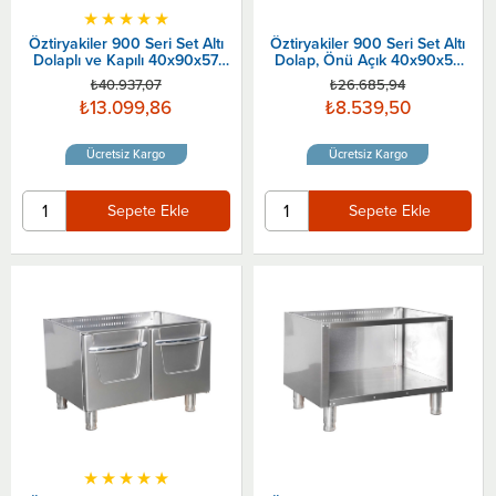
★
★
★
★
★
Öztiryakiler 900 Seri Set Altı
Öztiryakiler 900 Seri Set Altı
Dolaplı ve Kapılı 40x90x57
Dolap, Önü Açık 40x90x57
Cm
Cm
₺40.937,07
₺26.685,94
₺13.099,86
₺8.539,50
Ücretsiz Kargo
Ücretsiz Kargo
Sepete Ekle
Sepete Ekle
★
★
★
★
★