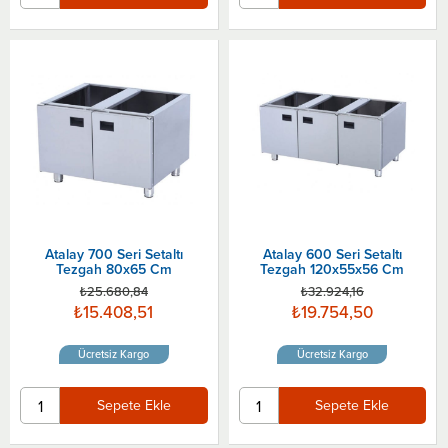
Atalay 700 Seri Setaltı
Atalay 600 Seri Setaltı
Tezgah 80x65 Cm
Tezgah 120x55x56 Cm
₺25.680,84
₺32.924,16
₺15.408,51
₺19.754,50
Ücretsiz Kargo
Ücretsiz Kargo
Sepete Ekle
Sepete Ekle