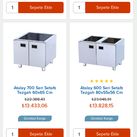
Sepete Ekle
Sepete Ekle
★
★
★
★
★
Atalay 700 Seri Setaltı
Atalay 600 Seri Setaltı
Tezgah 60x65 Cm
Tezgah 80x55x56 Cm
₺22.388,43
₺23.046,91
₺13.433,06
₺13.828,15
Ücretsiz Kargo
Ücretsiz Kargo
Sepete Ekle
Sepete Ekle