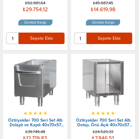
Cm
Cm
₺92.981,64
₺45.687,45
₺29.754,12
₺14.619,98
Ücretsiz Kargo
Ücretsiz Kargo
Sepete Ekle
Sepete Ekle
★
★
★
★
★
★
★
★
★
★
Öztiryakiler 700 Seri Set Altı
Öztiryakiler 700 Seri Set Altı
Dolaplı ve Kapılı 40x70x57
Dolap, Önü Açık 40x70x57
Cm
Cm
₺39.749,48
₺24.520,33
₺12.719,83
₺7.846,51