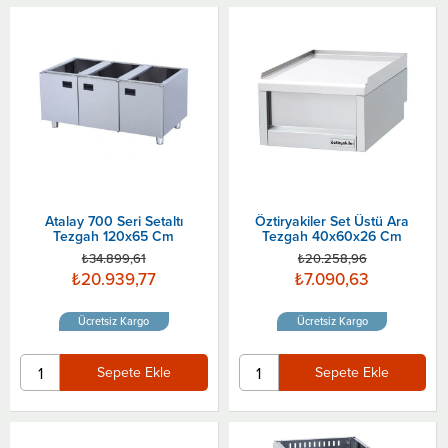
Atalay 700 Seri Setaltı
Öztiryakiler Set Üstü Ara
Tezgah 120x65 Cm
Tezgah 40x60x26 Cm
₺34.899,61
₺20.258,96
₺20.939,77
₺7.090,63
Ücretsiz Kargo
Ücretsiz Kargo
Sepete Ekle
Sepete Ekle