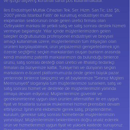
ve iyzigo alışveriş korumalı sanal pos kullanılmaktadır.
İles Endüstriyel Mutfak Cihazları Tek. Ser. Hizm. San.Tic. Ltd. Şti,
2007 yılında İstanbul Fatih’ de kurulmuş endüstriyel mutfak
ekipmanları sektörünün önde gelen üretici firması olan
Öztiryakiler
markası ile yetkili satış ve satış sonrası destek hizmeti
vermeye başlamıştır. Yıllar içinde müşterilerimizden gelen
talepler doğrultusunda profesyonel endüstriyel ve bireysel
amaçlı kullanılmak üzere, müşterilerimizin tüm ihtiyaçları olan
ürünleri karşılayabilmek, ürün yelpazemizi genişletebilmek için
özenle seçtiğimiz seçkin markalardan oluşan bunların arasında
kendi imalatımız patentli markalarımızın da bulunduğu binlerce
ürünü, satış sonrası desteği olan üretici ve ithalatçı tedarikçi
firmaları da bünyemize kattık. Türkiye’nin ve dünyanın seçkin
markalarını e-ticaret platformumuzda önde gelen büyük pazar
yerlerinde binlerce takipçimiz ve alt bayilerimize "Sınırsız Müşteri
Memnuniyeti" sloganıyla tüm müşterilerimize sunarken, satış ve
satış sonrası hizmet ve destekle de müşterilerimizin yanında
olmaya devam ediyoruz. Müşterilerimize güvenilir ve
gereksinimlerine uygun olan ürünleri alternatifler ile en uygun
fiyat ve fırsatlarla sunarak mükemmel hizmet prensibini devam
ettiriyoruz. İşinin ehli ekibimizle gerek satış, projelendirme,
kurulum, gerekse satış sonrası hizmetlerde müşterilerimizin
yanındayız. Müşterilerimizin beklentilerini doğru analiz ederek
ürün ve hizmetlerimizi uygun fiyat ve yüksek kalitede sunuyoruz.
Bize destek veren ve güvenen müşterimizle gelişmeye ve