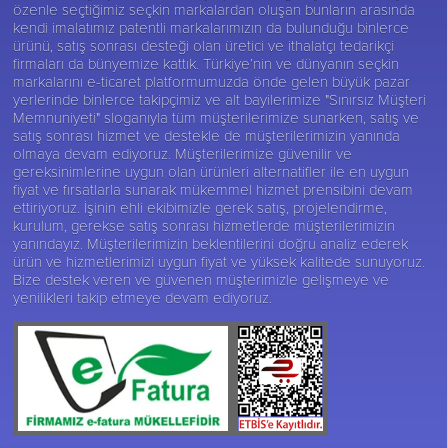
özenle seçtiğimiz seçkin markalardan oluşan bunların arasında
kendi imalatımız patentli markalarımızın da bulunduğu binlerce
ürünü, satış sonrası desteği olan üretici ve ithalatçı tedarikçi
firmaları da bünyemize kattık. Türkiye’nin ve dünyanın seçkin
markalarını e-ticaret platformumuzda önde gelen büyük pazar
yerlerinde binlerce takipçimiz ve alt bayilerimize "Sınırsız Müşteri
Memnuniyeti" sloganıyla tüm müşterilerimize sunarken, satış ve
satış sonrası hizmet ve destekle de müşterilerimizin yanında
olmaya devam ediyoruz. Müşterilerimize güvenilir ve
gereksinimlerine uygun olan ürünleri alternatifler ile en uygun
fiyat ve fırsatlarla sunarak mükemmel hizmet prensibini devam
ettiriyoruz. İşinin ehli ekibimizle gerek satış, projelendirme,
kurulum, gerekse satış sonrası hizmetlerde müşterilerimizin
yanındayız. Müşterilerimizin beklentilerini doğru analiz ederek
ürün ve hizmetlerimizi uygun fiyat ve yüksek kalitede sunuyoruz.
Bize destek veren ve güvenen müşterimizle gelişmeye ve
yenilikleri takip etmeye devam ediyoruz.