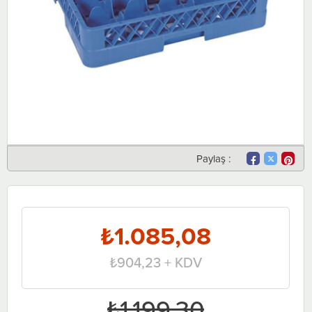
Paylaş :
₺1.085,08
₺904,23
+ KDV
₺1.199,30