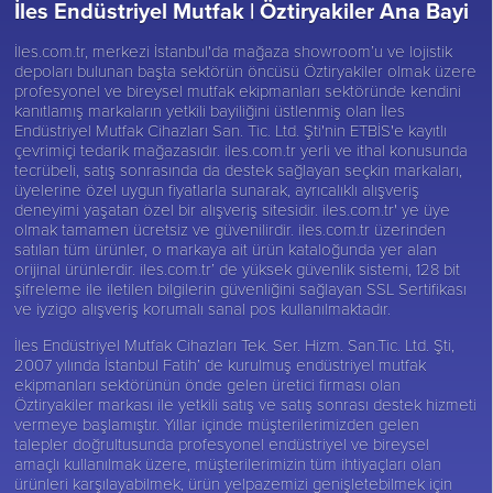
İles Endüstriyel Mutfak |
Öztiryakiler Ana Bayi
İles.com.tr, merkezi İstanbul'da mağaza showroom’u ve lojistik
depoları bulunan başta sektörün öncüsü
Öztiryakiler
olmak üzere
profesyonel ve bireysel mutfak ekipmanları sektöründe kendini
kanıtlamış markaların yetkili bayiliğini üstlenmiş olan İles
Endüstriyel Mutfak Cihazları San. Tic. Ltd. Şti'nin ETBİS'e kayıtlı
çevrimiçi tedarik mağazasıdır. iles.com.tr yerli ve ithal konusunda
tecrübeli, satış sonrasında da destek sağlayan seçkin markaları,
üyelerine özel uygun fiyatlarla sunarak, ayrıcalıklı alışveriş
deneyimi yaşatan özel bir alışveriş sitesidir. iles.com.tr' ye üye
olmak tamamen ücretsiz ve güvenilirdir. iles.com.tr üzerinden
satılan tüm ürünler, o markaya ait ürün kataloğunda yer alan
orijinal ürünlerdir. iles.com.tr’ de yüksek güvenlik sistemi, 128 bit
şifreleme ile iletilen bilgilerin güvenliğini sağlayan SSL Sertifikası
ve iyzigo alışveriş korumalı sanal pos kullanılmaktadır.
İles Endüstriyel Mutfak Cihazları Tek. Ser. Hizm. San.Tic. Ltd. Şti,
2007 yılında İstanbul Fatih’ de kurulmuş endüstriyel mutfak
ekipmanları sektörünün önde gelen üretici firması olan
Öztiryakiler
markası ile yetkili satış ve satış sonrası destek hizmeti
vermeye başlamıştır. Yıllar içinde müşterilerimizden gelen
talepler doğrultusunda profesyonel endüstriyel ve bireysel
amaçlı kullanılmak üzere, müşterilerimizin tüm ihtiyaçları olan
ürünleri karşılayabilmek, ürün yelpazemizi genişletebilmek için