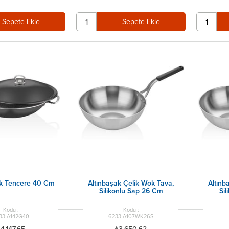
Sepete Ekle
Sepete Ekle
k Tencere 40 Cm
Altınbaşak Çelik Wok Tava,
Altınb
Silikonlu Sap 26 Cm
Si
33.A142G40
6233.A107WK26S