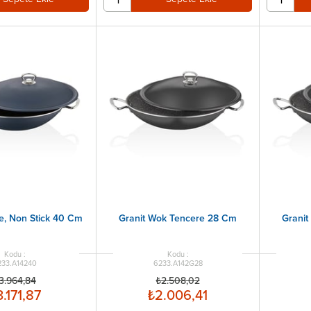
e, Non Stick 40 Cm
Granit Wok Tencere 28 Cm
Grani
233.A14240
6233.A142G28
3.964,84
₺2.508,02
3.171,87
₺2.006,41