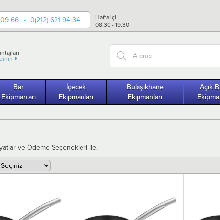
Hafta içi
 09 66
-
0(212) 621 94 34
08.30 - 19.30
ntajları
edinin
Bar
İçecek
Bulaşıkhane
Açık B
Ekipmanları
Ekipmanları
Ekipmanları
Ekipman
yatlar ve Ödeme Seçenekleri ile.