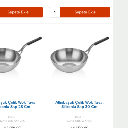
Sepete Ekle
Sepete Ekle
aşak Çelik Wok Tava,
Altınbaşak Çelik Wok Tava,
likonlu Sap 28 Cm
Silikonlu Sap 30 Cm
6233.A107WK28S
6233.A107WK30S