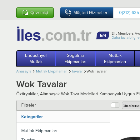
Çevrimiçi
Müşteri Hizmetleri
0(212) 635
Elit Members Ava
Daha fazla bilgi 
Endüstriyel
Soğutma
Mutfak
Mutfak
Ekipmanları
Ekipmanları
Anasayfa
Mutfak Ekipmanları
Tavalar
Wok Tavalar
Wok Tavalar
Öztiryakiler, Altınbaşak Wok Tava Modelleri Kampanyalı Uygun Fi
Filtreler
Kategoriler
Mutfak Ekipmanları