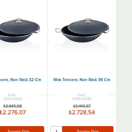
cere, Non Stick 32 Cm
Wok Tencere, Non Stick 36 Cm
6233.A14232
6233.A14236
₺2.845,08
₺3.410,67
₺2.276,07
₺2.728,54
Sepete Ekle
Sepete Ekle