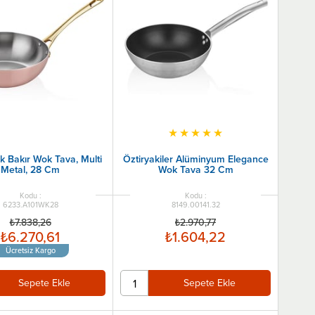
★
★
★
★
★
k Bakır Wok Tava, Multi
Öztiryakiler Alüminyum Elegance
Metal, 28 Cm
Wok Tava 32 Cm
6233.A101WK28
8149.00141.32
₺7.838,26
₺2.970,77
₺6.270,61
₺1.604,22
Ücretsiz Kargo
Sepete Ekle
Sepete Ekle