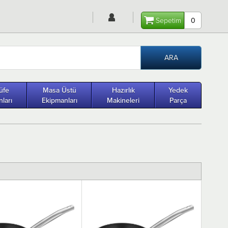
Sepetim
0
üfe
Masa Üstü
Hazırlık
Yedek
ları
Ekipmanları
Makineleri
Parça