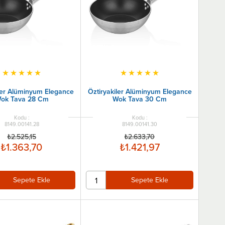
★
★
★
★
★
★
★
★
★
★
ler Alüminyum Elegance
Öztiryakiler Alüminyum Elegance
ok Tava 28 Cm
Wok Tava 30 Cm
8149.00141.28
8149.00141.30
₺2.525,15
₺2.633,70
₺1.363,70
₺1.421,97
Sepete Ekle
Sepete Ekle