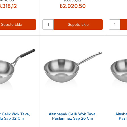
4.147,65
₺3.650,62
.318,12
₺2.920,50
Sepete Ekle
Sepete Ekle
k Çelik Wok Tava,
Altınbaşak Çelik Wok Tava,
Altınb
nlu Sap 32 Cm
Paslanmaz Sap 26 Cm
Pas