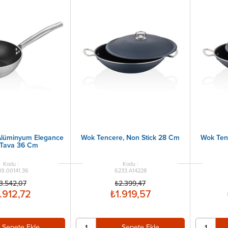
 Alüminyum Elegance
Wok Tencere, Non Stick 28 Cm
Wok Ten
Tava 36 Cm
49.00141.36
6233.A14228
3.542,07
₺2.399,47
.912,72
₺1.919,57
Sepete Ekle
Sepete Ekle