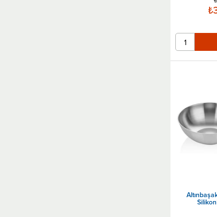
₺
₺3
Altınbaşa
Siliko