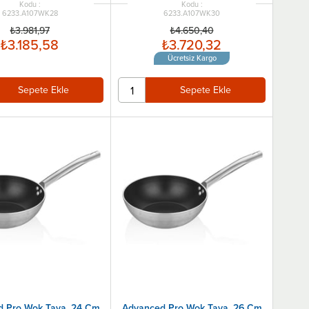
6233.A107WK28
6233.A107WK30
₺3.981,97
₺4.650,40
₺3.185,58
₺3.720,32
Ücretsiz Kargo
Sepete Ekle
Sepete Ekle
 Pro Wok Tava, 24 Cm
Advanced Pro Wok Tava, 26 Cm