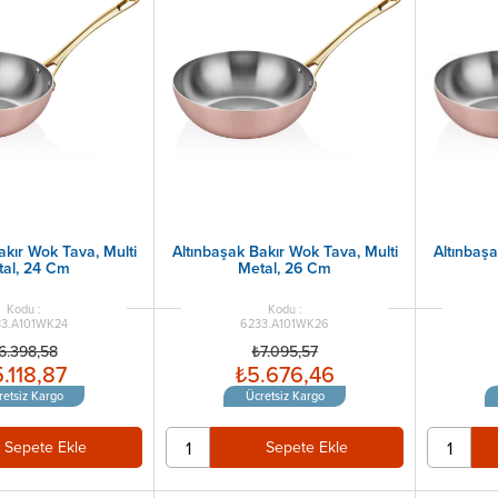
akır Wok Tava, Multi
Altınbaşak Bakır Wok Tava, Multi
Altınbaşa
al, 24 Cm
Metal, 26 Cm
3.A101WK24
6233.A101WK26
6.398,58
₺7.095,57
.118,87
₺5.676,46
retsiz Kargo
Ücretsiz Kargo
Sepete Ekle
Sepete Ekle