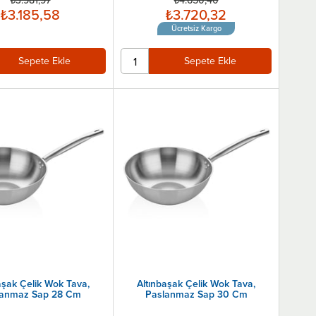
₺3.981,97
₺4.650,40
₺3.185,58
₺3.720,32
Ücretsiz Kargo
Sepete Ekle
Sepete Ekle
aşak Çelik Wok Tava,
Altınbaşak Çelik Wok Tava,
lanmaz Sap 28 Cm
Paslanmaz Sap 30 Cm