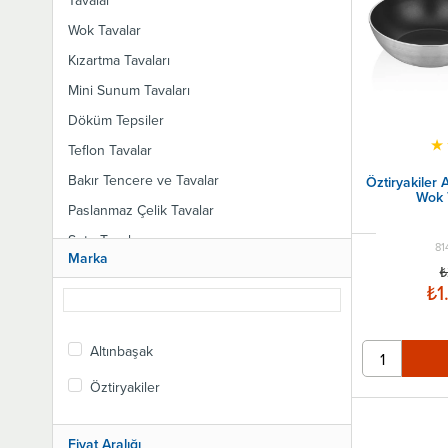
Tavalar
Wok Tavalar
Kızartma Tavaları
Mini Sunum Tavaları
Döküm Tepsiler
★
Teflon Tavalar
Bakır Tencere ve Tavalar
Öztiryakiler
Wok 
Paslanmaz Çelik Tavalar
Sote Tavaları
81
Marka
Çift Saplı Tavalar Sanayi Tip
₺
₺1
Çift Saplı Tavalar
Döküm Tavalar
Altınbaşak
Sac Kavurma Tavası Döküm
Öztiryakiler
Krep ve Omlet Tavaları
Granit Tavalar
Fiyat Aralığı