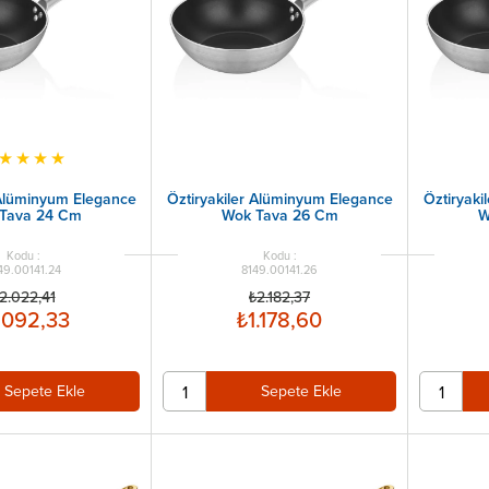
★
★
★
★
 Alüminyum Elegance
Öztiryakiler Alüminyum Elegance
Öztiryaki
Tava 24 Cm
Wok Tava 26 Cm
W
49.00141.24
8149.00141.26
2.022,41
₺2.182,37
.092,33
₺1.178,60
Sepete Ekle
Sepete Ekle