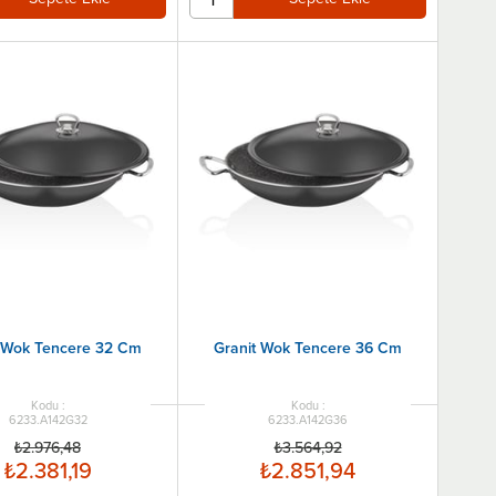
t Wok Tencere 32 Cm
Granit Wok Tencere 36 Cm
6233.A142G32
6233.A142G36
₺2.976,48
₺3.564,92
₺2.381,19
₺2.851,94