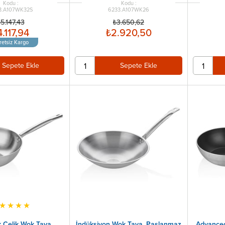
3.A107WK32S
6233.A107WK26
5.147,43
₺3.650,62
4.117,94
₺2.920,50
retsiz Kargo
Sepete Ekle
Sepete Ekle
★
★
★
★
k Çelik Wok Tava,
İndüksiyon Wok Tava, Paslanmaz
Advanced