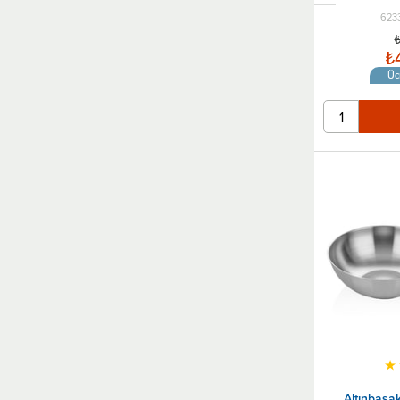
623
₺
₺
Üc
★
Altınbaşa