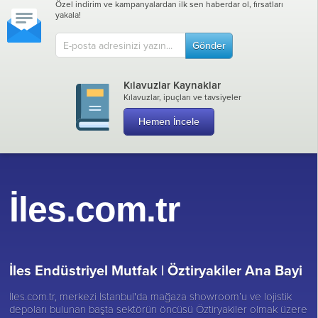
Özel indirim ve kampanyalardan ilk sen haberdar ol, fırsatları
yakala!
Gönder
Kılavuzlar Kaynaklar
Kılavuzlar, ipuçları ve tavsiyeler
Hemen İncele
İles.com.tr
İles Endüstriyel Mutfak |
Öztiryakiler Ana Bayi
İles.com.tr, merkezi İstanbul'da mağaza showroom’u ve lojistik
depoları bulunan başta sektörün öncüsü
Öztiryakiler
olmak üzere