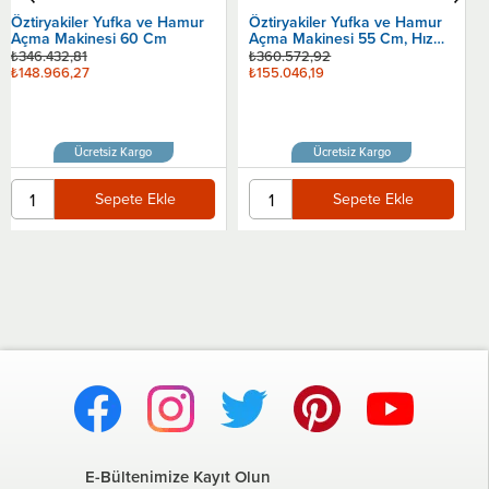
Öztiryakiler Yufka ve Hamur
Açma Makinesi 55 Cm, Hız
Sepete Ekle
kontrollü
₺360.572,92
₺155.046,19
Ücretsiz Kargo
Sepete Ekle
E-Bültenimize Kayıt Olun