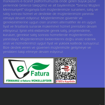
markalarını e-ticaret platformumuzda önde gelen büyük pazar
yerlerinde binlerce takipçimiz ve alt bayilerimize "Sınırsız Müşteri
Memnuniyeti" sloganıyla tüm müşterilerimize sunarken, satış ve
satış sonrası hizmet ve destekle de müşterilerimizin yanında
olmaya devam ediyoruz. Müşterilerimize güvenilir ve
gereksinimlerine uygun olan ürünleri alternatifler ile en uygun
fiyat ve fırsatlarla sunarak mükemmel hizmet prensibini devam
ettiriyoruz. İşinin ehli ekibimizle gerek satış, projelendirme,
kurulum, gerekse satış sonrası hizmetlerde müşterilerimizin
yanındayız. Müşterilerimizin beklentilerini doğru analiz ederek
ürün ve hizmetlerimizi uygun fiyat ve yüksek kalitede sunuyoruz.
Bize destek veren ve güvenen müşterimizle gelişmeye ve
yenilikleri takip etmeye devam ediyoruz.