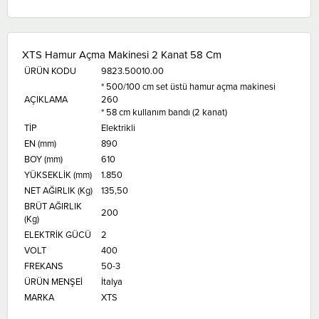
XTS Hamur Açma Makinesi 2 Kanat 58 Cm
ÜRÜN KODU
9823.50010.00
* 500/100 cm set üstü hamur açma makinesi
AÇIKLAMA
260
* 58 cm kullanım bandı (2 kanat)
TİP
Elektrikli
EN (mm)
890
BOY (mm)
610
YÜKSEKLİK (mm)
1.850
NET AĞIRLIK (Kg)
135,50
BRÜT AĞIRLIK
200
(Kg)
ELEKTRİK GÜCÜ
2
VOLT
400
FREKANS
50-3
ÜRÜN MENŞEİ
İtalya
MARKA
XTS