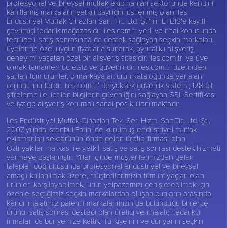
profesyonel ve bireysel mutfak ekipmanları sektöründe kendini
kanıtlamış markaların yetkili bayiliğini üstlenmiş olan İles
Endüstriyel Mutfak Cihazları San. Tic. Ltd. Şti'nin ETBİS'e kayıtlı
çevrimiçi tedarik mağazasıdır. iles.com.tr yerli ve ithal konusunda
tecrübeli, satış sonrasında da destek sağlayan seçkin markaları,
üyelerine özel uygun fiyatlarla sunarak, ayrıcalıklı alışveriş
deneyimi yaşatan özel bir alışveriş sitesidir. iles.com.tr' ye üye
olmak tamamen ücretsiz ve güvenilirdir. iles.com.tr üzerinden
satılan tüm ürünler, o markaya ait ürün kataloğunda yer alan
orijinal ürünlerdir. iles.com.tr’ de yüksek güvenlik sistemi, 128 bit
şifreleme ile iletilen bilgilerin güvenliğini sağlayan SSL Sertifikası
ve iyzigo alışveriş korumalı sanal pos kullanılmaktadır.
İles Endüstriyel Mutfak Cihazları Tek. Ser. Hizm. San.Tic. Ltd. Şti,
2007 yılında İstanbul Fatih’ de kurulmuş endüstriyel mutfak
ekipmanları sektörünün önde gelen üretici firması olan
Öztiryakiler
markası ile yetkili satış ve satış sonrası destek hizmeti
vermeye başlamıştır. Yıllar içinde müşterilerimizden gelen
talepler doğrultusunda profesyonel endüstriyel ve bireysel
amaçlı kullanılmak üzere, müşterilerimizin tüm ihtiyaçları olan
ürünleri karşılayabilmek, ürün yelpazemizi genişletebilmek için
özenle seçtiğimiz seçkin markalardan oluşan bunların arasında
kendi imalatımız patentli markalarımızın da bulunduğu binlerce
ürünü, satış sonrası desteği olan üretici ve ithalatçı tedarikçi
firmaları da bünyemize kattık. Türkiye’nin ve dünyanın seçkin