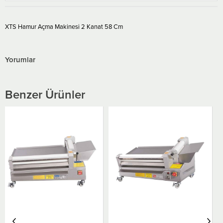
XTS Hamur Açma Makinesi 2 Kanat 58 Cm
Yorumlar
Benzer Ürünler
Öztiryakiler Yufka Yedek
Açma Merdane Hız Kontrollü
60 Cm
₺395.923,21
₺170.246,98
Ücretsiz Kargo