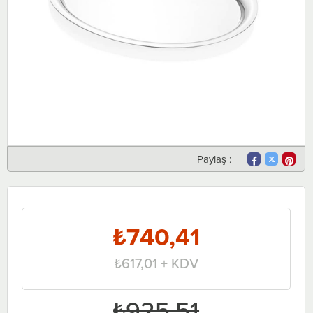
Paylaş :
₺740,41
₺617,01
+ KDV
₺925,51