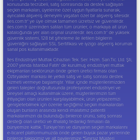
konusunda tecrübeli, satış sonrasında da destek sağlayan
seçkin markaları, üyelerine özel uygun fiyatlarla sunarak,
ayrıcalıklı alışveriş deneyimi yaşatan özel bir alışveriş sitesidir.
iles.com.tr' ye üye olmak tamamen ücretsiz ve güvenilirdir.
iles.com.tr üzerinden satılan tüm ürünler, o markaya ait ürün
kataloğunda yer alan orijinal ürünlerdir. iles.com.tr’ de yüksek
güvenlik sistemi, 128 bit şifreleme ile iletilen bilgilerin
güvenliğini sağlayan SSL Sertifikası ve iyzigo alışveriş korumalı
sanal pos kullanılmaktadır.
İles Endüstriyel Mutfak Cihazları Tek. Ser. Hizm. San.Tic. Ltd. Şti,
2007 yılında İstanbul Fatih’ de kurulmuş endüstriyel mutfak
ekipmanları sektörünün önde gelen üretici firması olan
Öztiryakiler
markası ile yetkili satış ve satış sonrası destek
hizmeti vermeye başlamıştır. Yıllar içinde müşterilerimizden
gelen talepler doğrultusunda profesyonel endüstriyel ve
bireysel amaçlı kullanılmak üzere, müşterilerimizin tüm
ihtiyaçları olan ürünleri karşılayabilmek, ürün yelpazemizi
genişletebilmek için özenle seçtiğimiz seçkin markalardan
oluşan bunların arasında kendi imalatımız patentli
markalarımızın da bulunduğu binlerce ürünü, satış sonrası
desteği olan üretici ve ithalatçı tedarikçi firmaları da
bünyemize kattık. Türkiye’nin ve dünyanın seçkin markalarını
e-ticaret platformumuzda önde gelen büyük pazar yerlerinde
binlerce takipçimiz ve alt bayilerimize "Sınırsız Müşteri