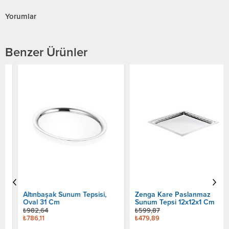
Yorumlar
Benzer Ürünler
Altınbaşak Sunum Tepsisi,
Zenga Kare Paslanmaz
Oval 31 Cm
Sunum Tepsi 12x12x1 Cm
₺982,64
₺599,87
₺786,11
₺479,89