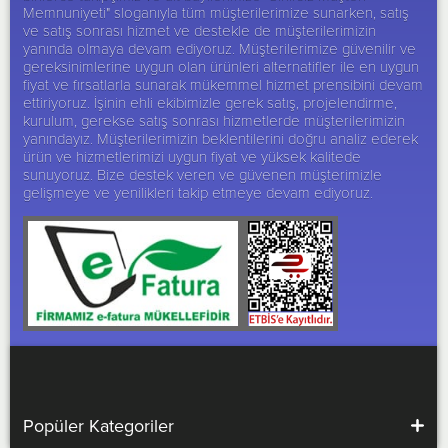
Memnuniyeti" sloganıyla tüm müşterilerimize sunarken, satış
ve satış sonrası hizmet ve destekle de müşterilerimizin
yanında olmaya devam ediyoruz. Müşterilerimize güvenilir ve
gereksinimlerine uygun olan ürünleri alternatifler ile en uygun
fiyat ve fırsatlarla sunarak mükemmel hizmet prensibini devam
ettiriyoruz. İşinin ehli ekibimizle gerek satış, projelendirme,
kurulum, gerekse satış sonrası hizmetlerde müşterilerimizin
yanındayız. Müşterilerimizin beklentilerini doğru analiz ederek
ürün ve hizmetlerimizi uygun fiyat ve yüksek kalitede
sunuyoruz. Bize destek veren ve güvenen müşterimizle
gelişmeye ve yenilikleri takip etmeye devam ediyoruz.
Popüler Kategoriler