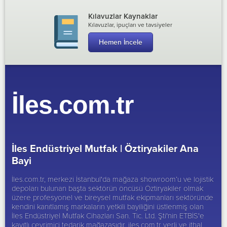
Kılavuzlar Kaynaklar
Kılavuzlar, ipuçları ve tavsiyeler
Hemen İncele
İles.com.tr
İles Endüstriyel Mutfak |
Öztiryakiler Ana
Bayi
İles.com.tr, merkezi İstanbul'da mağaza showroom’u ve lojistik
depoları bulunan başta sektörün öncüsü
Öztiryakiler
olmak
üzere profesyonel ve bireysel mutfak ekipmanları sektöründe
kendini kanıtlamış markaların yetkili bayiliğini üstlenmiş olan
İles Endüstriyel Mutfak Cihazları San. Tic. Ltd. Şti'nin ETBİS'e
kayıtlı çevrimiçi tedarik mağazasıdır. iles.com.tr yerli ve ithal