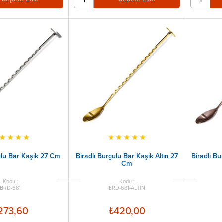
★
★
★
★
★
★
★
★
★
ulu Bar Kaşık 27 Cm
Biradlı Burgulu Bar Kaşık Altın 27
Biradlı Bu
Cm
BRD-681
BRD-681-ALTIN
273,60
₺420,00