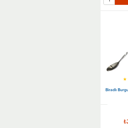
★
Biradlı Burg
₺