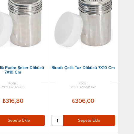
elik Pudra Şeker Dökücü
Biradlı Çelik Tuz Dökücü 7X10 Cm
7X10 Cm
7919.BRD-SP06
7919.BRD-SP062
₺316,80
₺306,00
Sepete Ekle
Sepete Ekle