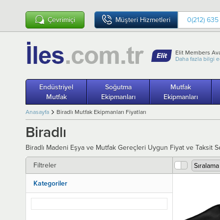
Çevrimiçi
Müşteri Hizmetleri
0(212) 635
Elit Members Ava
Daha fazla bilgi 
Endüstriyel
Soğutma
Mutfak
Mutfak
Ekipmanları
Ekipmanları
Anasayfa
Biradlı Mutfak Ekipmanları Fiyatları
Biradlı
Biradlı Madeni Eşya ve Mutfak Gereçleri Uygun Fiyat ve Taksit Se
Filtreler
Kategoriler