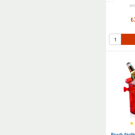
BRD
₺
★
Biradlı Akril