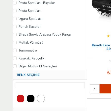
Pasta Spatulası, Bıçaklar
Pasta Spatulası
Izgara Spatulası
Punch Kaseleri
Biradlı Servis Arabası Yedek Parça
★
Mutfak Pürmüzü
Biradlı Kare
22
Termometre
Kaşıklık, Kepçelik
B
Diğer Mutfak El Gereçleri
₺
Profesyonel Mutfak Bıçakları
RENK SEÇİNİZ
Taşıma ve İstif Arabaları
Steak Servis Sunum Tahtası
Ahşap Sunum Ürünleri
Kaseler, Sunum Tabakları