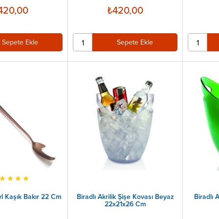
420,00
₺420,00
Sepete Ekle
Sepete Ekle
★
★
★
★
yl Kaşık Bakır 22 Cm
Biradlı Akrilik Şişe Kovası Beyaz
Biradlı 
22x21x26 Cm