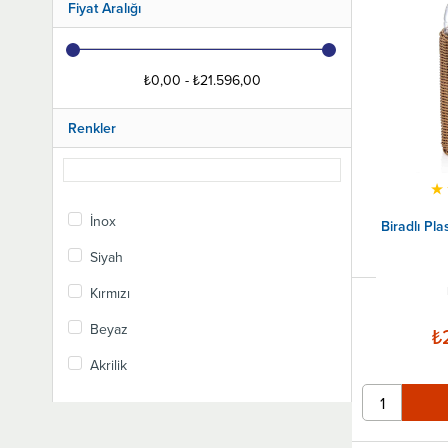
Fiyat Aralığı
Erişte Makarna Makineleri
₺0,00 - ₺21.596,00
Renkler
★
İnox
Biradlı Pla
Siyah
Kırmızı
Beyaz
₺
Akrilik