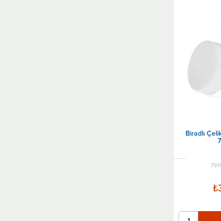
Biradlı Çel
791
₺