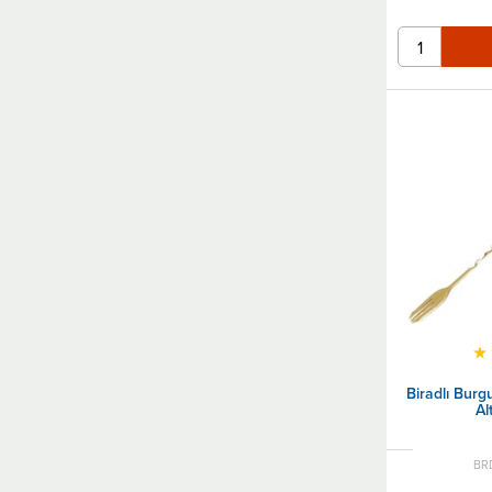
★
Biradlı Burgu
Al
BR