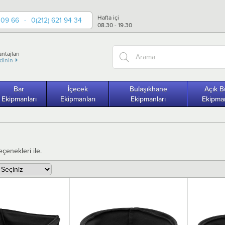
Hafta içi
 09 66
-
0(212) 621 94 34
08.30 - 19.30
ntajları
edinin
Bar
İçecek
Bulaşıkhane
Açık B
Ekipmanları
Ekipmanları
Ekipmanları
Ekipman
çenekleri ile.