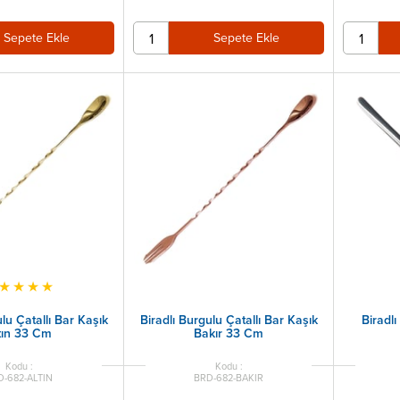
Sepete Ekle
Sepete Ekle
★
★
★
★
lu Çatallı Bar Kaşık
Biradlı Burgulu Çatallı Bar Kaşık
Biradl
tın 33 Cm
Bakır 33 Cm
D-682-ALTIN
BRD-682-BAKIR