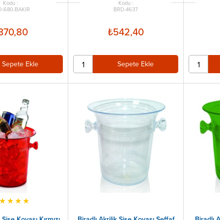
-680-BAKIR
BRD-4637
370,80
₺542,40
Sepete Ekle
Sepete Ekle
★
★
★
★
ik Şişe Kovası Kırmızı
Biradlı Akrilik Şişe Kovası Şeffaf
Biradlı 