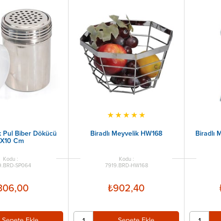
★
★
★
★
★
ik Pul Biber Dökücü
Biradlı Meyvelik HW168
Biradlı
7X10 Cm
9.BRD-SP064
7919.BRD-HW168
306,00
₺902,40
Sepete Ekle
Sepete Ekle