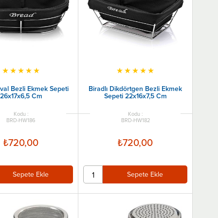
★
★
★
★
★
★
★
★
★
★
Oval Bezli Ekmek Sepeti
Biradlı Dikdörtgen Bezli Ekmek
26x17x6,5 Cm
Sepeti 22x16x7,5 Cm
BRD-HW186
BRD-HW182
₺720,00
₺720,00
Sepete Ekle
Sepete Ekle