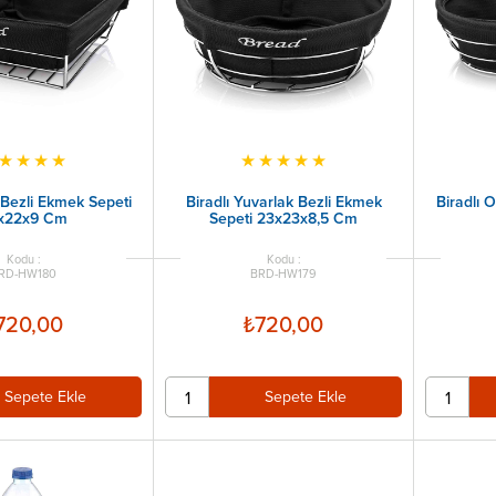
★
★
★
★
★
★
★
★
★
 Bezli Ekmek Sepeti
Biradlı Yuvarlak Bezli Ekmek
Biradlı 
x22x9 Cm
Sepeti 23x23x8,5 Cm
RD-HW180
BRD-HW179
720,00
₺720,00
Sepete Ekle
Sepete Ekle