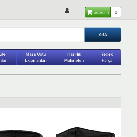
Sepetim
0
üfe
Masa Üstü
Hazırlık
Yedek
ları
Ekipmanları
Makineleri
Parça