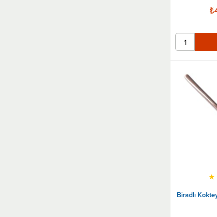
₺
★
Biradlı Kokte