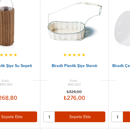
★
★
★
★
★
★
★
★
★
stik Şişe Su Sepeti
Biradlı Plastik Şişe Standı
Biradlı Ç
BRD-804
BRD-802
₺324,00
268,80
₺276,00
Sepete Ekle
Sepete Ekle