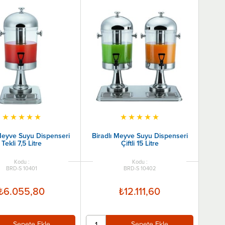
★
★
★
★
★
★
★
★
★
★
 Meyve Suyu Dispenseri
Biradlı Meyve Suyu Dispenseri
Tekli 7,5 Litre
Çiftli 15 Litre
BRD-S 10401
BRD-S 10402
₺6.055,80
₺12.111,60
Sepete Ekle
Sepete Ekle