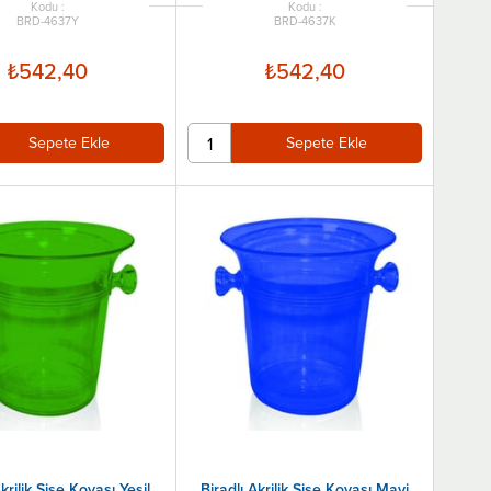
BRD-4637Y
BRD-4637K
₺542,40
₺542,40
Sepete Ekle
Sepete Ekle
Akrilik Şişe Kovası Yeşil
Biradlı Akrilik Şişe Kovası Mavi