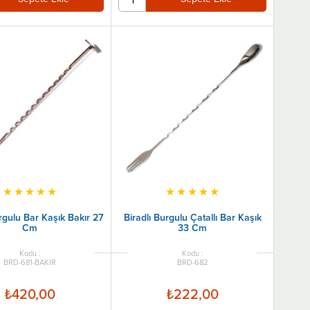
★
★
★
★
★
★
★
★
★
★
rgulu Bar Kaşık Bakır 27
Biradlı Burgulu Çatallı Bar Kaşık
Cm
33 Cm
BRD-681-BAKIR
BRD-682
₺420,00
₺222,00