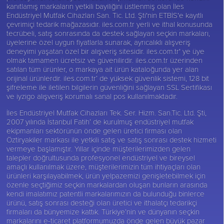
kanıtlamış markaların yetkili bayiliğini üstlenmiş olan İles
Endüstriyel Mutfak Cihazları San. Tic. Ltd. Şti'nin ETBİS'e kayıtlı
çevrimiçi tedarik mağazasıdır. iles.com.tr yerli ve ithal konusunda
tecrübeli, satış sonrasında da destek sağlayan seçkin markaları,
üyelerine özel uygun fiyatlarla sunarak, ayrıcalıklı alışveriş
deneyimi yaşatan özel bir alışveriş sitesidir. iles.com.tr' ye üye
olmak tamamen ücretsiz ve güvenilirdir. iles.com.tr üzerinden
satılan tüm ürünler, o markaya ait ürün kataloğunda yer alan
orijinal ürünlerdir. iles.com.tr’ de yüksek güvenlik sistemi, 128 bit
şifreleme ile iletilen bilgilerin güvenliğini sağlayan SSL Sertifikası
ve iyzigo alışveriş korumalı sanal pos kullanılmaktadır.
İles Endüstriyel Mutfak Cihazları Tek. Ser. Hizm. San.Tic. Ltd. Şti,
2007 yılında İstanbul Fatih’ de kurulmuş endüstriyel mutfak
ekipmanları sektörünün önde gelen üretici firması olan
Öztiryakiler
markası ile yetkili satış ve satış sonrası destek hizmeti
vermeye başlamıştır. Yıllar içinde müşterilerimizden gelen
talepler doğrultusunda profesyonel endüstriyel ve bireysel
amaçlı kullanılmak üzere, müşterilerimizin tüm ihtiyaçları olan
ürünleri karşılayabilmek, ürün yelpazemizi genişletebilmek için
özenle seçtiğimiz seçkin markalardan oluşan bunların arasında
kendi imalatımız patentli markalarımızın da bulunduğu binlerce
ürünü, satış sonrası desteği olan üretici ve ithalatçı tedarikçi
firmaları da bünyemize kattık. Türkiye’nin ve dünyanın seçkin
markalarını e-ticaret platformumuzda önde gelen büyük pazar