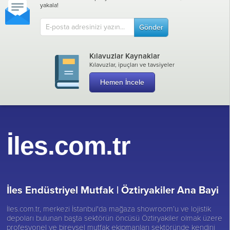
yakala!
Gönder
Kılavuzlar Kaynaklar
Kılavuzlar, ipuçları ve tavsiyeler
Hemen İncele
İles.com.tr
İles Endüstriyel Mutfak |
Öztiryakiler Ana Bayi
İles.com.tr, merkezi İstanbul'da mağaza showroom’u ve lojistik
depoları bulunan başta sektörün öncüsü
Öztiryakiler
olmak üzere
profesyonel ve bireysel mutfak ekipmanları sektöründe kendini