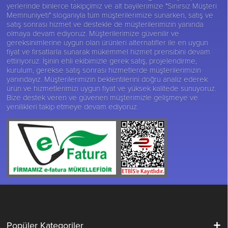
yerlerinde binlerce takipçimiz ve alt bayilerimize "Sınırsız Müşteri
Memnuniyeti" sloganıyla tüm müşterilerimize sunarken, satış ve
satış sonrası hizmet ve destekle de müşterilerimizin yanında
olmaya devam ediyoruz. Müşterilerimize güvenilir ve
gereksinimlerine uygun olan ürünleri alternatifler ile en uygun
fiyat ve fırsatlarla sunarak mükemmel hizmet prensibini devam
ettiriyoruz. İşinin ehli ekibimizle gerek satış, projelendirme,
kurulum, gerekse satış sonrası hizmetlerde müşterilerimizin
yanındayız. Müşterilerimizin beklentilerini doğru analiz ederek
ürün ve hizmetlerimizi uygun fiyat ve yüksek kalitede sunuyoruz.
Bize destek veren ve güvenen müşterimizle gelişmeye ve
yenilikleri takip etmeye devam ediyoruz.
Popüler Kategoriler