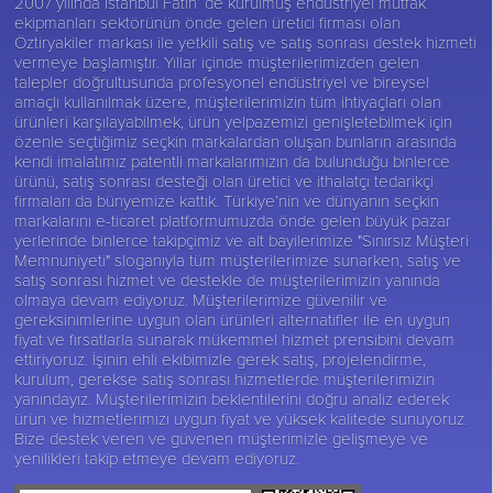
2007 yılında İstanbul Fatih’ de kurulmuş endüstriyel mutfak
ekipmanları sektörünün önde gelen üretici firması olan
Öztiryakiler
markası ile yetkili satış ve satış sonrası destek hizmeti
vermeye başlamıştır. Yıllar içinde müşterilerimizden gelen
talepler doğrultusunda profesyonel endüstriyel ve bireysel
amaçlı kullanılmak üzere, müşterilerimizin tüm ihtiyaçları olan
ürünleri karşılayabilmek, ürün yelpazemizi genişletebilmek için
özenle seçtiğimiz seçkin markalardan oluşan bunların arasında
kendi imalatımız patentli markalarımızın da bulunduğu binlerce
ürünü, satış sonrası desteği olan üretici ve ithalatçı tedarikçi
firmaları da bünyemize kattık. Türkiye’nin ve dünyanın seçkin
markalarını e-ticaret platformumuzda önde gelen büyük pazar
yerlerinde binlerce takipçimiz ve alt bayilerimize "Sınırsız Müşteri
Memnuniyeti" sloganıyla tüm müşterilerimize sunarken, satış ve
satış sonrası hizmet ve destekle de müşterilerimizin yanında
olmaya devam ediyoruz. Müşterilerimize güvenilir ve
gereksinimlerine uygun olan ürünleri alternatifler ile en uygun
fiyat ve fırsatlarla sunarak mükemmel hizmet prensibini devam
ettiriyoruz. İşinin ehli ekibimizle gerek satış, projelendirme,
kurulum, gerekse satış sonrası hizmetlerde müşterilerimizin
yanındayız. Müşterilerimizin beklentilerini doğru analiz ederek
ürün ve hizmetlerimizi uygun fiyat ve yüksek kalitede sunuyoruz.
Bize destek veren ve güvenen müşterimizle gelişmeye ve
yenilikleri takip etmeye devam ediyoruz.