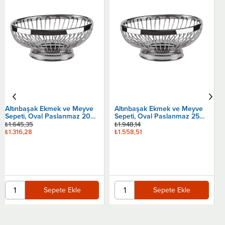
Altınbaşak Ekmek ve Meyve
Sepeti, Yuvarlak Paslanmaz
17 Cm
₺1.531,09
₺1.224,87
Altınbaşak Ekmek ve Meyve
Sepeti, Oval Paslanmaz 25
Sepete Ekle
Cm
₺1.948,14
₺1.558,51
Sepete Ekle