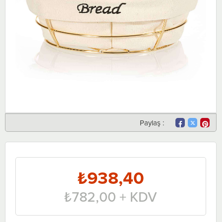
Paylaş :
₺938,40
₺782,00
+ KDV