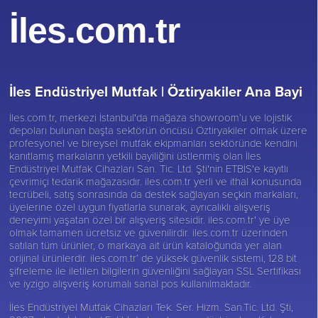
İles.com.tr
İles Endüstriyel Mutfak |
Öztiryakiler Ana Bayi
İles.com.tr, merkezi İstanbul'da mağaza showroom’u ve lojistik
depoları bulunan başta sektörün öncüsü
Öztiryakiler
olmak üzere
profesyonel ve bireysel mutfak ekipmanları sektöründe kendini
kanıtlamış markaların yetkili bayiliğini üstlenmiş olan İles
Endüstriyel Mutfak Cihazları San. Tic. Ltd. Şti'nin ETBİS'e kayıtlı
çevrimiçi tedarik mağazasıdır. iles.com.tr yerli ve ithal konusunda
tecrübeli, satış sonrasında da destek sağlayan seçkin markaları,
üyelerine özel uygun fiyatlarla sunarak, ayrıcalıklı alışveriş
deneyimi yaşatan özel bir alışveriş sitesidir. iles.com.tr' ye üye
olmak tamamen ücretsiz ve güvenilirdir. iles.com.tr üzerinden
satılan tüm ürünler, o markaya ait ürün kataloğunda yer alan
orijinal ürünlerdir. iles.com.tr’ de yüksek güvenlik sistemi, 128 bit
şifreleme ile iletilen bilgilerin güvenliğini sağlayan SSL Sertifikası
ve iyzigo alışveriş korumalı sanal pos kullanılmaktadır.
İles Endüstriyel Mutfak Cihazları Tek. Ser. Hizm. San.Tic. Ltd. Şti,